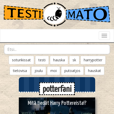
Toggl
Navig
soturikissat
testi
hauska
sk
harrypotter
tietovisa
joulu
moi
putoatjos
hauskat
potterfani
Mitä tiedät Harry Pottereista!?
2017-11-23
Lunatra