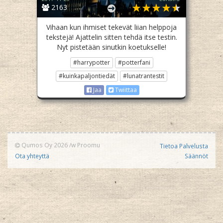
2163
Vihaan kun ihmiset tekevät liian helppoja
tekstejä! Ajattelin sitten tehdä itse testin.
Nyt pistetään sinutkin koetukselle!
#harrypotter
#potterfani
#kuinkapaljontiedät
#lunatrantestit
Jaa
Twiittaa
Qumos Oy 2026
/w
Proomu
Tietoa Palvelusta
Ota yhteyttä
Säännöt