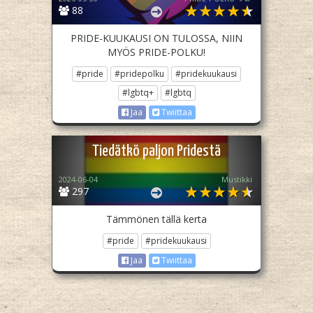
88
PRIDE-KUUKAUSI ON TULOSSA, NIIN
MYÖS PRIDE-POLKU!
#pride
#pridepolku
#pridekuukausi
#lgbtq+
#lgbtq
Jaa
Twiittaa
Tiedätkö paljon Pridestä
2024-06-04
Mustikki
297
Tämmönen tällä kerta
#pride
#pridekuukausi
Jaa
Twiittaa