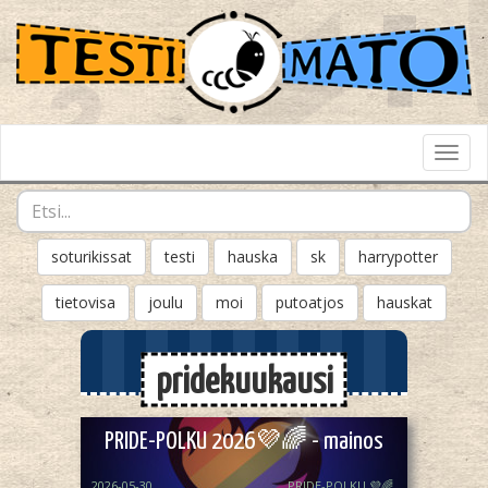
Toggl
Navig
soturikissat
testi
hauska
sk
harrypotter
tietovisa
joulu
moi
putoatjos
hauskat
pridekuukausi
PRIDE-POLKU 2026💜🌈 - mainos
2026-05-30
PRIDE-POLKU 💜🌈