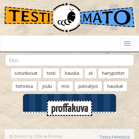
Toggl
Navig
soturikissat
testi
hauska
sk
harrypotter
tietovisa
joulu
moi
putoatjos
hauskat
proffakuva
Qumos Oy 2026
/w
Proomu
Tietoa Palvelusta