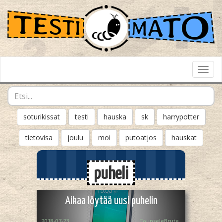
Toggl
Navig
soturikissat
testi
hauska
sk
harrypotter
tietovisa
joulu
moi
putoatjos
hauskat
puheli
Aikaa löytää uusi puhelin
2018-07-23
CounseleBrute