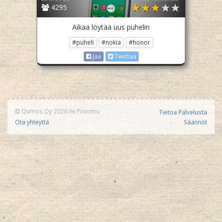
4295
Aikaa löytää uus puhelin
#puheli
#nokia
#honor
Jaa
Twiittaa
Qumos Oy 2026
/w
Proomu
Tietoa Palvelusta
Ota yhteyttä
Säännöt