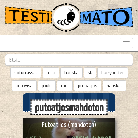
Toggl
Navig
soturikissat
testi
hauska
sk
harrypotter
tietovisa
joulu
moi
putoatjos
hauskat
putoatjosmahdoton
Putoat jos (mahdoton)
2024-06-25
🌿🐈 ☮︎ Lehtiskatti ☮︎ 🌿🐈