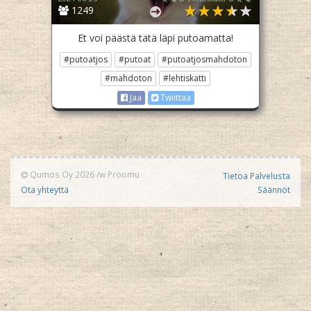
1249
Et voi päästä tätä läpi putoamatta!
#putoatjos
#putoat
#putoatjosmahdoton
#mahdoton
#lehtiskatti
Jaa
Twiittaa
Qumos Oy 2026
/w
Proomu
Tietoa Palvelusta
Ota yhteyttä
Säännöt