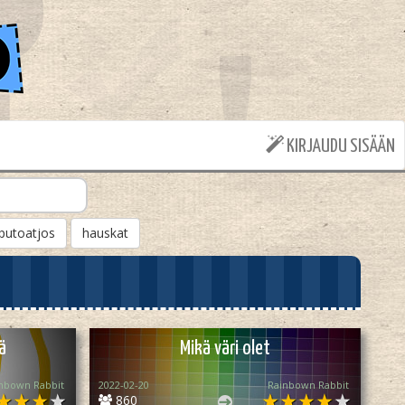
KIRJAUDU SISÄÄN
putoatjos
hauskat
ä
Mikä väri olet
nbown Rabbit
2022-02-20
Rainbown Rabbit
860