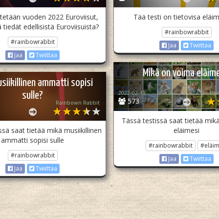
stetään vuoden 2022 Euroviisut,
Tää testi on tietovisa eläim
tiedät edellisistä Euroviisuista?
#rainbowrabbit
#rainbowrabbit
Jaa
Twiittaa
Jaa
Twiittaa
Mikä on voima eläim
siikillinen ammatti sopisi
2022-02-19
Rai
sulle?
573
Rainbown Rabbit
Tässä testissä saat tietää mik
ssä saat tietää mikä musiikillinen
eläimesi
ammatti sopisi sulle
#rainbowrabbit
#eläim
#rainbowrabbit
Jaa
Twiittaa
Jaa
Twiittaa