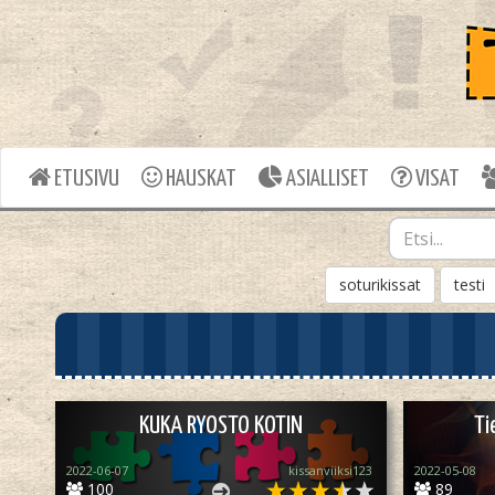
ETUSIVU
HAUSKAT
ASIALLISET
VISAT
soturikissat
testi
KUKA RYOSTO KOTIN
Ti
2022-06-07
kissanviiksi123
2022-05-08
100
89