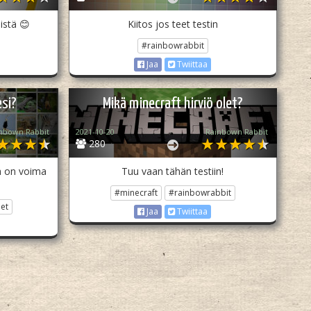
istä 😊
Kiitos jos teet testin
#rainbowrabbit
Jaa
Twiittaa
esi?
Mikä minecraft hirviö olet?
nbown Rabbit
2021-10-20
Rainbown Rabbit
280
ä on voima
Tuu vaan tähän testiin!
#minecraft
#rainbowrabbit
et
Jaa
Twiittaa