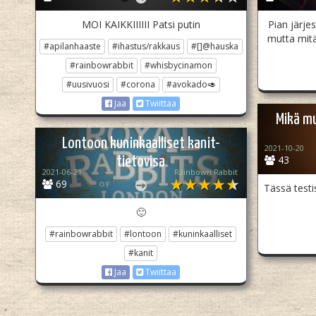
MOI KAIKKIIIIII Patsi putin
Pian järje
mutta mitä 
#apilanhaaste
#ihastus/rakkaus
#[]@hauska
#rainbowrabbit
#whisbycinamon
#uusivuosi
#corona
#avokado🥑
Jaa
Twiittaa
Mikä mu
Lontoon kuninkaalliset kanit-
2021-10-20
43
tietovisa
2021-06-21
Rainbown Rabbit
69
Tässä testi
🙂
#rainbowrabbit
#lontoon
#kuninkaalliset
#kanit
Jaa
Twiittaa