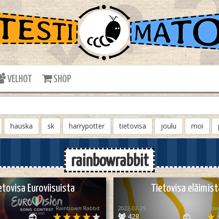
VELHOT
SHOP
hauska
sk
harrypotter
tietovisa
joulu
moi
rainbowrabbit
etovisa Euroviisuista
Tietovisa eläimist
Rainbown Rabbit
2022-02-25
Rai
428