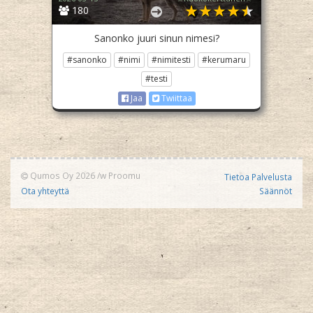
180
Sanonko juuri sinun nimesi?
#sanonko
#nimi
#nimitesti
#kerumaru
#testi
Jaa
Twiittaa
Qumos Oy 2026
/w
Proomu
Tietoa Palvelusta
Ota yhteyttä
Säännöt