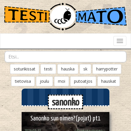
Toggl
Navig
soturikissat
testi
hauska
sk
harrypotter
tietovisa
joulu
moi
putoatjos
hauskat
sanonko
Sanonko sun nimen?(pojat) pt1
2026-03-15
☆Ruokokerttunen☆