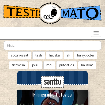
Toggl
Navig
soturikissat
testi
hauska
sk
harrypotter
tietovisa
joulu
moi
putoatjos
hauskat
santtu
Hikinen niko tietovisa
2024-10-26
Tikku simo