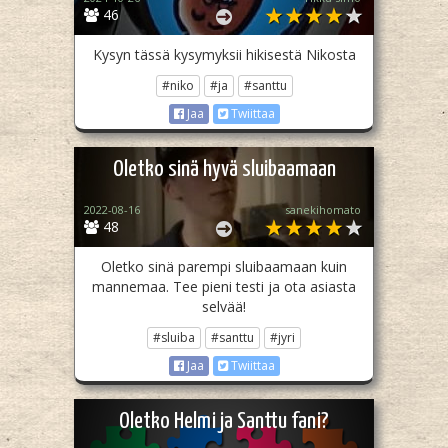
46
Kysyn tässä kysymyksii hikisestä Nikosta
#niko
#ja
#santtu
Jaa
Twiittaa
Oletko sinä hyvä sluibaamaan
2022-08-16
sanekihomato
48
Oletko sinä parempi sluibaamaan kuin
mannemaa. Tee pieni testi ja ota asiasta
selvää!
#sluiba
#santtu
#jyri
Jaa
Twiittaa
Oletko Helmi ja Santtu fani?