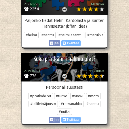
2021-12-12
Metuska
2254
Paljonko tiedät Helmi Kantolasta ja Santeri
Hännisestä? (bffän idea)
#helmi
#santtu
#helmijasanttu
#metukka
Jaa
Twiittaa
Kuka prätkähiiri hahmo olet?
2019-02-21
felixlintux
776
Persoonallisuustesti
#prätkähiiret
#turbo
#vinski
#moto
#lallileipäjuusto
#rasvanahka
#santtu
#nuikki
Jaa
Twiittaa