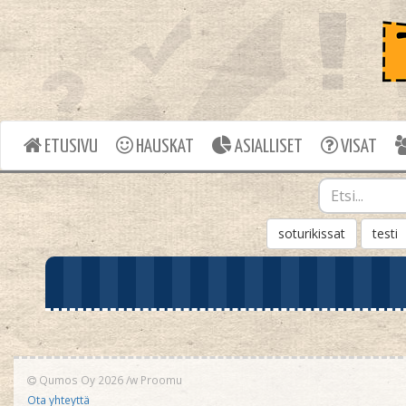
ETUSIVU
HAUSKAT
ASIALLISET
VISAT
soturikissat
testi
Qumos Oy 2026
/w
Proomu
Ota yhteyttä