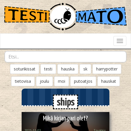
Toggl
Navig
soturikissat
testi
hauska
sk
harrypotter
tietovisa
joulu
moi
putoatjos
hauskat
ships
Mikä kirjan pari olet?
2021-11-03
Toukkis