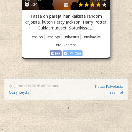
504
Tässä on pareja ihan kaikista random
kirjoista, kuten Percy Jackson, Harry Potter,
Suklaamuruset, Soturikissat...
#ships
#shippi
#ihastus
#mikäolet
#toukantesti
Jaa
Twiittaa
Qumos Oy 2026
/w
Proomu
Tietoa Palvelusta
Ota yhteyttä
Säännöt