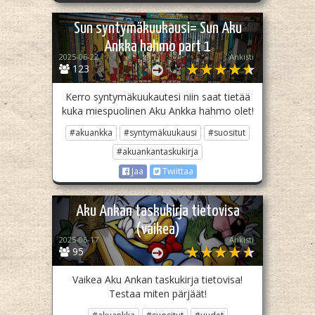
Sun syntymäkuukausi= Sun Aku
Ankka hahmo part 1
2025-06-22
Ankisti
123
Kerro syntymäkuukautesi niin saat tietää
kuka miespuolinen Aku Ankka hahmo olet!
#akuankka
#syntymäkuukausi
#suositut
#akuankantaskukirja
Jaa
Twiittaa
Aku Ankan taskukirja tietovisa
(vaikea)
2025-06-17
Ankisti
95
Vaikea Aku Ankan taskukirja tietovisa!
Testaa miten pärjäät!