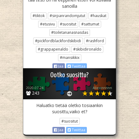
sanoilla
#tiktok
#sirpanrandomjutut
#hauskat
#etusivu
#suositut
#sattumat
#toiletananasnasdas
#pickfordblackfordskibidi
#rashford
#grappapenaldo
#skibidironaldo
#mansikkix
Jaa
Twiittaa
Ootko suosittu?
2020-07-24
Aliennnnnn
243
Haluatko tietää oletko tosiaankin
suosittu,vaiko et?
#suositut
Jaa
Twiittaa