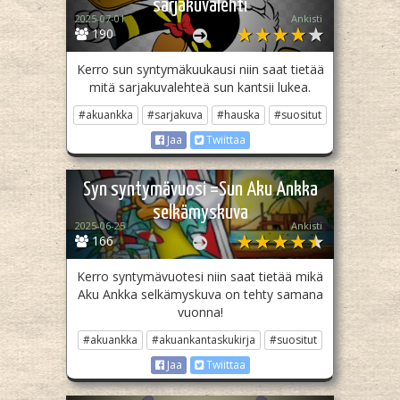
sarjakuvalehti
2025-07-01
Ankisti
190
Kerro sun syntymäkuukausi niin saat tietää
mitä sarjakuvalehteä sun kantsii lukea.
#akuankka
#sarjakuva
#hauska
#suositut
Jaa
Twiittaa
Syn syntymävuosi =Sun Aku Ankka
selkämyskuva
2025-06-25
Ankisti
166
Kerro syntymävuotesi niin saat tietää mikä
Aku Ankka selkämyskuva on tehty samana
vuonna!
#akuankka
#akuankantaskukirja
#suositut
Jaa
Twiittaa