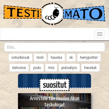
Toggl
Navig
soturikissat
testi
hauska
sk
harrypotter
tietovisa
joulu
moi
putoatjos
hauskat
suositut
Arvostele tän vuoden Akun
taskukirjat
2025-07-04
Ankisti