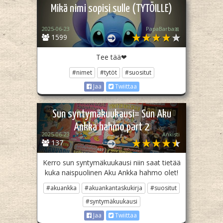
Mikä nimi sopisi sulle (TYTÖILLE)
2025-06-23
PapaBarba🎀
1599
Tee tää❤
#nimet
#tytöt
#suositut
Jaa
Twiittaa
Sun syntymäkuukausi= Sun Aku
Ankka hahmo part 2
2025-06-23
Ankisti
137
Kerro sun syntymäkuukausi niin saat tietää
kuka naispuolinen Aku Ankka hahmo olet!
#akuankka
#akuankantaskukirja
#suositut
#syntymäkuukausi
Jaa
Twiittaa