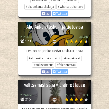
#akuankka
#suositut
#uudet
#akuankantaskukirja
#whatsappkanava
Jaa
Twiittaa
Aku Ankan taskukirja tietovisa
2025-02-02
Ankisti
123
Testaa paljonko tiedät taskukirjoista
#akuankka
#suositut
#sarjakuvat
#ankistintestit
#falcontestaa
Jaa
Twiittaa
valitsemasi sana = brainrot lause
2024-08-25
🏳️‍🌈..Mautistinen..🏳️‍🌈 :3
215
tää testi on nii eeppinen etten voi kuvailla