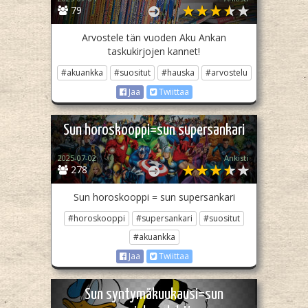
79
Arvostele tän vuoden Aku Ankan
taskukirjojen kannet!
#akuankka
#suositut
#hauska
#arvostelu
Jaa
Twiittaa
Sun horoskooppi=sun supersankari
2025-07-02
Ankisti
278
Sun horoskooppi = sun supersankari
#horoskooppi
#supersankari
#suositut
#akuankka
Jaa
Twiittaa
Sun syntymäkuukausi=sun