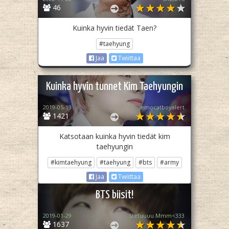
46
Kuinka hyvin tiedät Taen?
#taehyung
Jaa
Twiittaa
Kuinka hyvin tunnet Kim Taehyungin
2019-05-19
emocatboyalert
1421
Katsotaan kuinka hyvin tiedät kim
taehyungin
#kimtaehyung
#taehyung
#bts
#army
Jaa
Twiittaa
BTS biisit!
2019-01-29
Stefuuuu.Mmm<333
1637