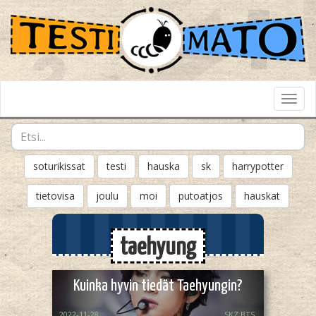
Toggl
Navig
soturikissat
testi
hauska
sk
harrypotter
tietovisa
joulu
moi
putoatjos
hauskat
taehyung
Kuinka hyvin tiedät Taehyungin?
2022-11-28
SKZ,BTS