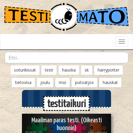
Toggl
Navig
soturikissat
testi
hauska
sk
harrypotter
tietovisa
joulu
moi
putoatjos
hauskat
testitaikuri
Maailman paras testi. (Oikeasti
huonoin)
2026-01-02
Hopealoiste