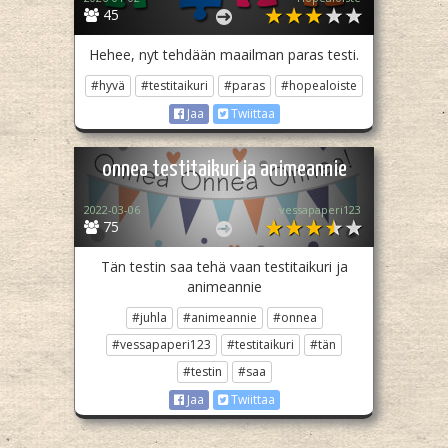
45
Hehee, nyt tehdään maailman paras testi.
#hyvä
#testitaikuri
#paras
#hopealoiste
Jaa
Twiittaa
onnea testitaikuri ja animeannie
2022-03-06
vessapaperi123
75
Tän testin saa tehä vaan testitaikuri ja
animeannie
#juhla
#animeannie
#onnea
#vessapaperi123
#testitaikuri
#tän
#testin
#saa
Jaa
Twiittaa