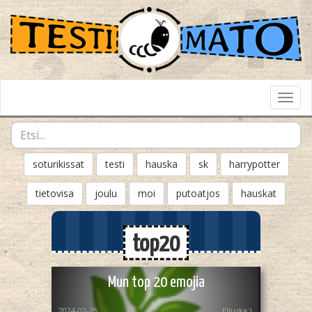
Toggl
Navig
soturikissat
testi
hauska
sk
harrypotter
tietovisa
joulu
moi
putoatjos
hauskat
top20
Mun top 20 emojia
2024-02-25
Elluska:)