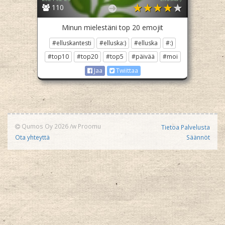
110
Minun mielestäni top 20 emojit
#elluskantesti
#elluska:)
#elluska
#:)
#top10
#top20
#top5
#päivää
#moi
Jaa
Twiittaa
Qumos Oy 2026
/w
Proomu
Tietoa Palvelusta
Ota yhteyttä
Säännöt