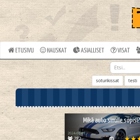
ETUSIVU
HAUSKAT
ASIALLISET
VISAT
soturikissat
testi
Mikä auto sinulle sopisi
2024-02-01
782