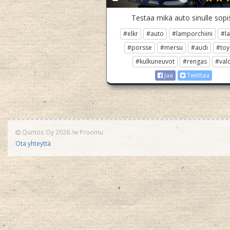
Testaa mikä auto sinulle sopis
#elkr
#auto
#lamporchiini
#l
#porsse
#mersu
#audi
#toy
#kulkuneuvot
#rengas
#val
Jaa
Twiittaa
Qumos Oy 2026
/w
Proomu
Ota yhteyttä