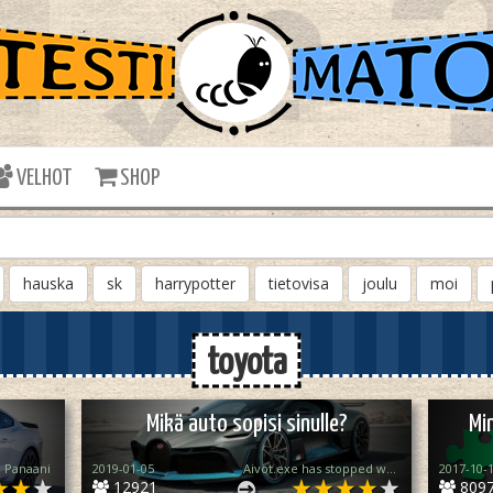
VELHOT
SHOP
hauska
sk
harrypotter
tietovisa
joulu
moi
toyota
?
Mikä auto sopisi sinulle?
Mi
Panaani
2019-01-05
Aivot.exe has stopped working
2017-10-
12921
809