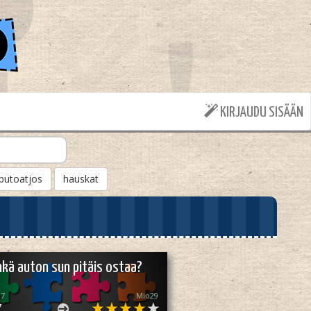
KIRJAUDU SISÄÄN
putoatjos
hauskat
nkä auton sun pitäis ostaa?
17
Mio29
7