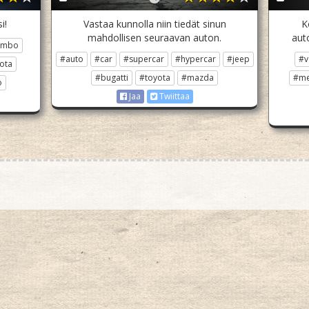
i!
Vastaa kunnolla niin tiedät sinun
K
mahdollisen seuraavan auton.
aut
ambo
#auto
#car
#supercar
#hypercar
#jeep
#v
ota
#bugatti
#toyota
#mazda
#me
o
Jaa
Twiittaa