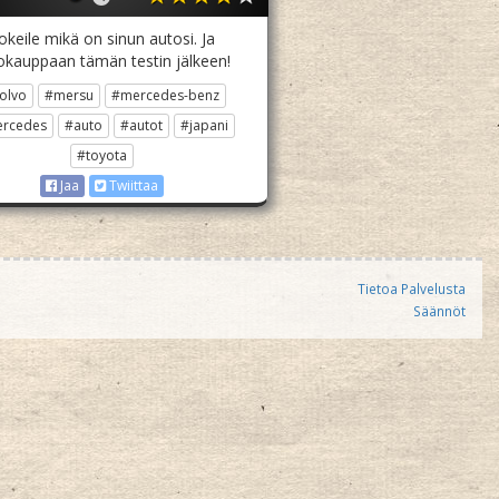
okeile mikä on sinun autosi. Ja
okauppaan tämän testin jälkeen!
olvo
#mersu
#mercedes-benz
rcedes
#auto
#autot
#japani
#toyota
Jaa
Twiittaa
Tietoa Palvelusta
Säännöt