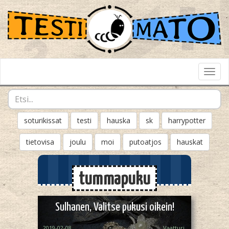
Toggl
Navig
soturikissat
testi
hauska
sk
harrypotter
tietovisa
joulu
moi
putoatjos
hauskat
tummapuku
Sulhanen, Valitse pukusi oikein!
2019-02-08
Vaatturi