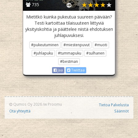
735
Mietitkö kuinka pukeutua suureen päivään?
Testi kartoittaa tilaisuuteen liittyviä
yksityiskohtia ja päättelee niistä ehdotuksen
juhlapuvuksesi.
#pukeutuminen
#miestenpuvut
#muoti
#juhlapuku
#tummapuku
#sulhanen
#bestman
Jaa
Twiittaa
Qumos Oy 2026
/w
Proomu
Tietoa Palvelusta
Ota yhteyttä
Säännöt