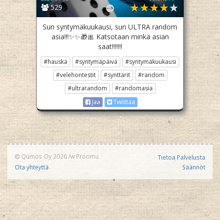
529
Sun syntymäkuukausi, sun ULTRA random
asia!!!✨✨🎁🎀 Katsotaan minkä asian
saat!!!!!!!
#hauska
#syntymäpäivä
#syntymäkuukausi
#velehontestit
#synttärit
#random
#ultrarandom
#randomasia
Jaa
Twiittaa
Qumos Oy 2026
/w
Proomu
Tietoa Palvelusta
Ota yhteyttä
Säännöt