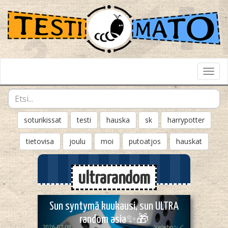
Toggl
Navig
soturikissat
testi
hauska
sk
harrypotter
tietovisa
joulu
moi
putoatjos
hauskat
ultrarandom
Sun syntymä kuukausi, sun ULTRA
random asia✨🎁
2026-07-08
Veleho✨🪄