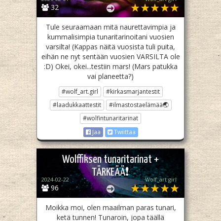
32
Tule seuraamaan mitä naurettavimpia ja
kummalisimpia tunaritarinoitani vuosien
varsilta! (Kappas näitä vuosista tuli puita,
eihän ne nyt sentään vuosien VARSILTA ole
:D) Okei, okei...testiin mars! (Mars patukka
vai planeetta?)
#wolf_art.girl
#kirkasmarjantestit
#laadukkaattestit
#ilmastostaelämää🌏
#wolfintunaritarinat
Jaa
Twiittaa
Wolffiksen tunaritarinat +
TÄRKEÄÄ❗️
2024-02-22
Wolf_art girl ‎
96
Moikka moi, olen maailman paras tunari,
ketä tunnen! Tunaroin, jopa täällä