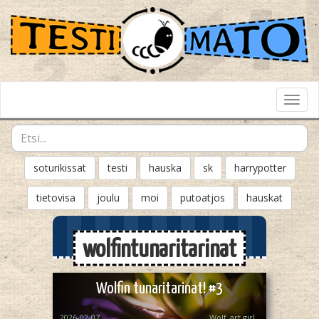
Toggl
Navig
soturikissat
testi
hauska
sk
harrypotter
tietovisa
joulu
moi
putoatjos
hauskat
wolfintunaritarinat
Wolfin tunaritarinat! #3
2026-02-07
Wolf_art girl ‎