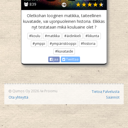
839
Oletkohan looginen matikka, taiteellinen
kuvataide, vai ujonpuoleinen historia. Elikkäs
nyt testataan mikä kouluaine olet ?
#koulu
#matikka
#äidinkieli
#liikunta
#ymppi
#ympäristöoppi
#historia
#kuvataide
Jaa
Twiittaa
Qumos Oy 2026
/w
Proomu
Tietoa Palvelusta
Ota yhteyttä
Säännöt