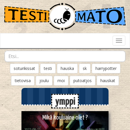
Toggl
Navig
soturikissat
testi
hauska
sk
harrypotter
tietovisa
joulu
moi
putoatjos
hauskat
ymppi
Mikä kouluaine olet ?
2022-08-21
𝓼𝓸𝓾𝓹𝔂 sadsku🎀🫶🏻