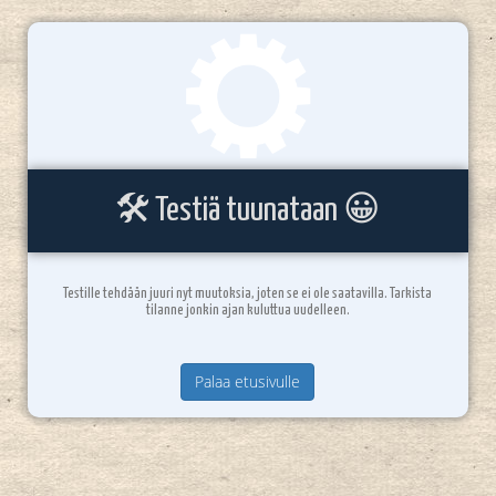
🛠️ Testiä tuunataan 😀
Testille tehdään juuri nyt muutoksia, joten se ei ole saatavilla. Tarkista
tilanne jonkin ajan kuluttua uudelleen.
Palaa etusivulle