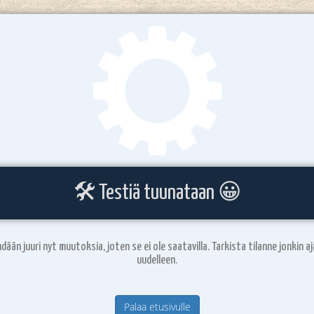
🛠️ Testiä tuunataan 😀
hdään juuri nyt muutoksia, joten se ei ole saatavilla. Tarkista tilanne jonkin a
uudelleen.
Palaa etusivulle