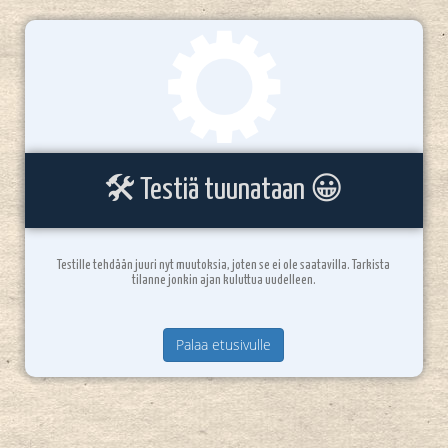
🛠️ Testiä tuunataan 😀
Testille tehdään juuri nyt muutoksia, joten se ei ole saatavilla. Tarkista
tilanne jonkin ajan kuluttua uudelleen.
Palaa etusivulle