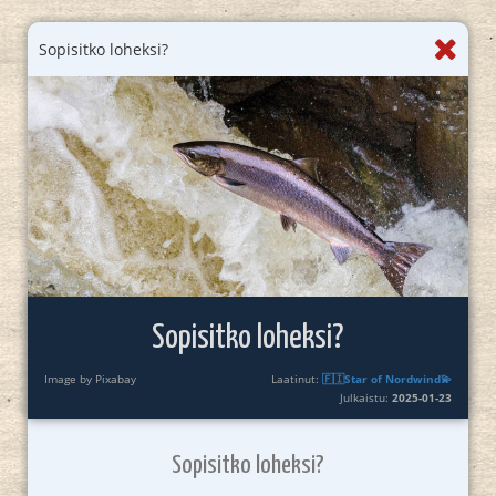
Sopisitko loheksi?
Sopisitko loheksi?
Image by Pixabay
Laatinut:
🇫🇮Star of Nordwind💫
Julkaistu:
2025-01-23
Sopisitko loheksi?