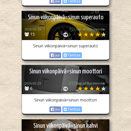
Jaa
Twiittaa
Sinun viikonpäivä=sinun superauto
2026-02-23
🇫🇮Star of Nordwind💫
15
Sinun viikonpäivä=sinun superauto
Jaa
Twiittaa
Sinun viikonpäivä=sinun moottori
2026-02-23
🇫🇮Star of Nordwind💫
6
Sinun viikonpäivä=sinun moottori
Jaa
Twiittaa
Sinun viikonpäivä=sinun kahvi