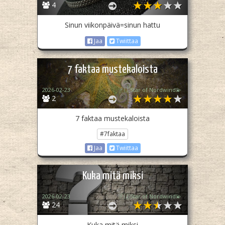
4
Sinun viikonpäivä=sinun hattu
Jaa
Twiittaa
7 faktaa mustekaloista
2026-02-23
🇫🇮Star of Nordwind💫
2
7 faktaa mustekaloista
#7faktaa
Jaa
Twiittaa
Kuka mitä miksi
2026-02-23
🇫🇮Star of Nordwind💫
24
Kuka mitä miksi