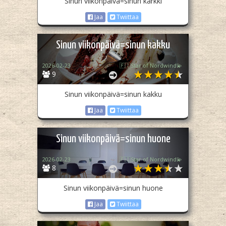
Sinun viikonpäivä=sinun karkki
Jaa
Twiittaa
Sinun viikonpäivä=sinun kakku
2026-02-23
🇫🇮Star of Nordwind💫
9
Sinun viikonpäivä=sinun kakku
Jaa
Twiittaa
Sinun viikonpäivä=sinun huone
2026-02-23
🇫🇮Star of Nordwind💫
8
Sinun viikonpäivä=sinun huone
Jaa
Twiittaa