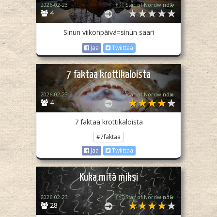
2026-02-23
🇫🇮Star of Nordwind💫
4
Sinun viikonpäivä=sinun saari
Jaa
Twiittaa
7 faktaa krottikaloista
2026-02-23
🇫🇮Star of Nordwind💫
4
7 faktaa krottikaloista
#7faktaa
Jaa
Twiittaa
Kuka mitä miksi
2026-02-23
🇫🇮Star of Nordwind💫
28