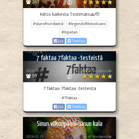
261
Kiitos kaikesta Testimato🙏🫡
#starofnordwind
#legendofthevolcano
#lopetan
Jaa
Twiittaa
7 faktaa 7faktaa -testeistä
2026-02-23
🇫🇮Star of Nordwind💫
50
7 faktaa 7faktaa -testeistä
#7faktaa
Jaa
Twiittaa
Sinun viikonpäivä=sinun kala
2026-02-23
🇫🇮Star of Nordwind💫