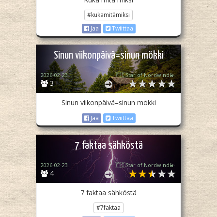
#kukamitämiksi
Jaa
Twiittaa
Sinun viikonpäivä=sinun mökki
2026-02-23
🇫🇮Star of Nordwind💫
3
Sinun viikonpäivä=sinun mökki
Jaa
Twiittaa
7 faktaa sähköstä
2026-02-23
🇫🇮Star of Nordwind💫
4
7 faktaa sähköstä
#7faktaa