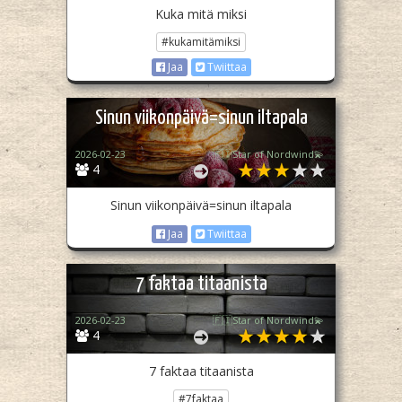
Kuka mitä miksi
#kukamitämiksi
Jaa
Twiittaa
Sinun viikonpäivä=sinun iltapala
2026-02-23
🇫🇮Star of Nordwind💫
4
Sinun viikonpäivä=sinun iltapala
Jaa
Twiittaa
7 faktaa titaanista
2026-02-23
🇫🇮Star of Nordwind💫
4
7 faktaa titaanista
#7faktaa