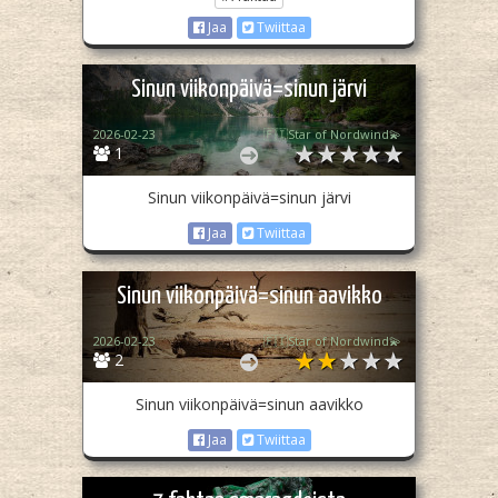
Jaa
Twiittaa
Sinun viikonpäivä=sinun järvi
2026-02-23
🇫🇮Star of Nordwind💫
1
Sinun viikonpäivä=sinun järvi
Jaa
Twiittaa
Sinun viikonpäivä=sinun aavikko
2026-02-23
🇫🇮Star of Nordwind💫
2
Sinun viikonpäivä=sinun aavikko
Jaa
Twiittaa