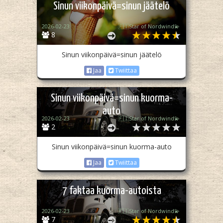
Sinun viikonpäivä=sinun jäätelö
2026-02-23
🇫🇮Star of Nordwind💫
8
Sinun viikonpäivä=sinun jäätelö
Jaa
Twiittaa
Sinun viikonpäivä=sinun kuorma-
auto
2026-02-23
🇫🇮Star of Nordwind💫
2
Sinun viikonpäivä=sinun kuorma-auto
Jaa
Twiittaa
7 faktaa kuorma-autoista
2026-02-23
🇫🇮Star of Nordwind💫
7