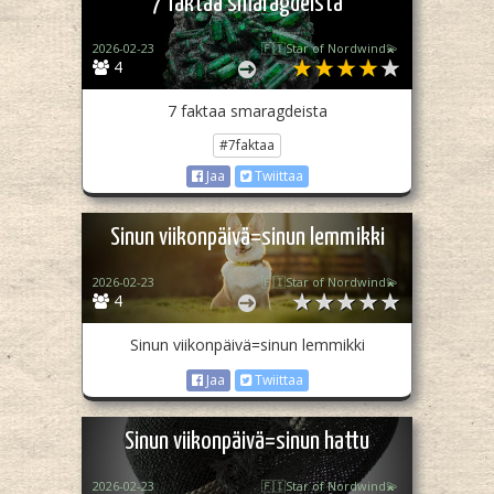
7 faktaa smaragdeista
2026-02-23
🇫🇮Star of Nordwind💫
4
7 faktaa smaragdeista
#7faktaa
Jaa
Twiittaa
Sinun viikonpäivä=sinun lemmikki
2026-02-23
🇫🇮Star of Nordwind💫
4
Sinun viikonpäivä=sinun lemmikki
Jaa
Twiittaa
Sinun viikonpäivä=sinun hattu
2026-02-23
🇫🇮Star of Nordwind💫