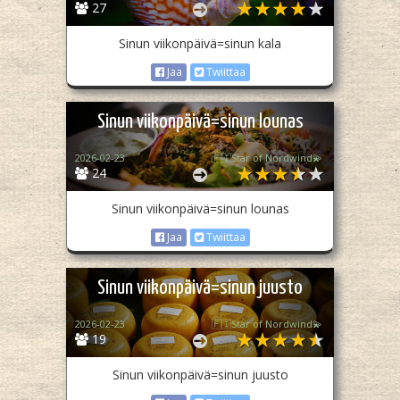
27
Sinun viikonpäivä=sinun kala
Jaa
Twiittaa
Sinun viikonpäivä=sinun lounas
2026-02-23
🇫🇮Star of Nordwind💫
24
Sinun viikonpäivä=sinun lounas
Jaa
Twiittaa
Sinun viikonpäivä=sinun juusto
2026-02-23
🇫🇮Star of Nordwind💫
19
Sinun viikonpäivä=sinun juusto