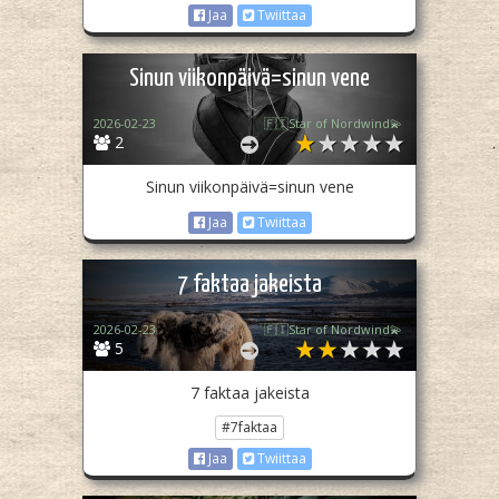
Jaa
Twiittaa
Sinun viikonpäivä=sinun vene
2026-02-23
🇫🇮Star of Nordwind💫
2
Sinun viikonpäivä=sinun vene
Jaa
Twiittaa
7 faktaa jakeista
2026-02-23
🇫🇮Star of Nordwind💫
5
7 faktaa jakeista
#7faktaa
Jaa
Twiittaa