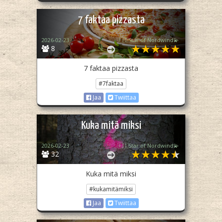
7 faktaa pizzasta
2026-02-23
🇫🇮Star of Nordwind💫
8
7 faktaa pizzasta
#7faktaa
Jaa
Twiittaa
Kuka mitä miksi
2026-02-23
🇫🇮Star of Nordwind💫
32
Kuka mitä miksi
#kukamitämiksi
Jaa
Twiittaa