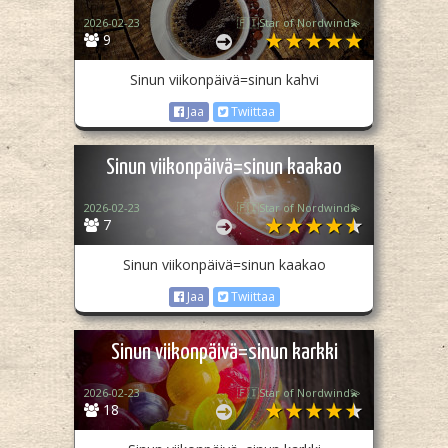
2026-02-23
🇫🇮Star of Nordwind💫
9
Sinun viikonpäivä=sinun kahvi
Jaa
Twiittaa
Sinun viikonpäivä=sinun kaakao
2026-02-23
🇫🇮Star of Nordwind💫
7
Sinun viikonpäivä=sinun kaakao
Jaa
Twiittaa
Sinun viikonpäivä=sinun karkki
2026-02-23
🇫🇮Star of Nordwind💫
18