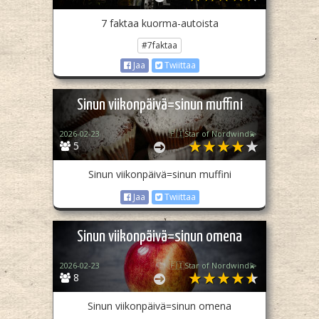
7 faktaa kuorma-autoista
#7faktaa
Jaa
Twiittaa
Sinun viikonpäivä=sinun muffini
2026-02-23
🇫🇮Star of Nordwind💫
5
Sinun viikonpäivä=sinun muffini
Jaa
Twiittaa
Sinun viikonpäivä=sinun omena
2026-02-23
🇫🇮Star of Nordwind💫
8
Sinun viikonpäivä=sinun omena