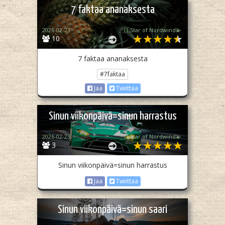
7 faktaa ananaksesta
2026-02-23
🇫🇮Star of Nordwind💫
10
7 faktaa ananaksesta
#7faktaa
Jaa
Twiittaa
Sinun viikonpäivä=sinun harrastus
2026-02-23
🇫🇮Star of Nordwind💫
3
Sinun viikonpäivä=sinun harrastus
Jaa
Twiittaa
Sinun viikonpäivä=sinun saari