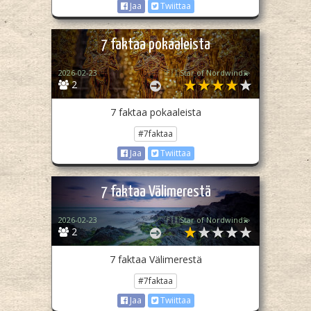
Jaa
Twiittaa
7 faktaa pokaaleista
2026-02-23
🇫🇮Star of Nordwind💫
2
7 faktaa pokaaleista
#7faktaa
Jaa
Twiittaa
7 faktaa Välimerestä
2026-02-23
🇫🇮Star of Nordwind💫
2
7 faktaa Välimerestä
#7faktaa
Jaa
Twiittaa