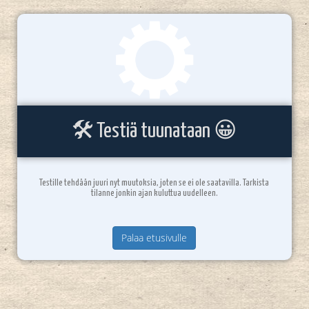
🛠️ Testiä tuunataan 😀
Testille tehdään juuri nyt muutoksia, joten se ei ole saatavilla. Tarkista
tilanne jonkin ajan kuluttua uudelleen.
Palaa etusivulle