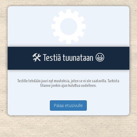
🛠️ Testiä tuunataan 😀
Testille tehdään juuri nyt muutoksia, joten se ei ole saatavilla. Tarkista
tilanne jonkin ajan kuluttua uudelleen.
Palaa etusivulle