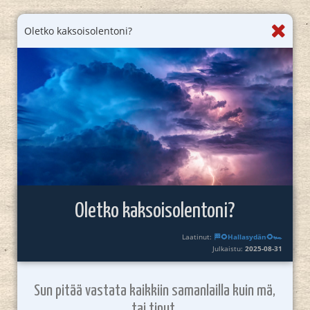
Oletko kaksoisolentoni?
Oletko kaksoisolentoni?
Laatinut:
🏁🌻Hallasydän🌻🏎️
Julkaistu:
2025-08-31
Sun pitää vastata kaikkiin samanlailla kuin mä,
tai tiput.