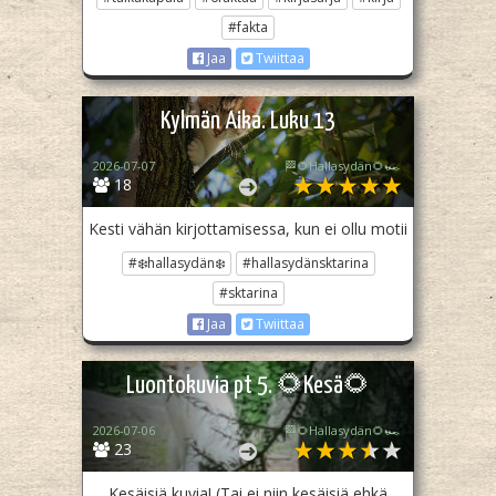
#fakta
Jaa
Twiittaa
Kylmän Aika. Luku 13
2026-07-07
🏁🌻Hallasydän🌻🏎️
18
Kesti vähän kirjottamisessa, kun ei ollu motii
#❄️hallasydän❄️
#hallasydänsktarina
#sktarina
Jaa
Twiittaa
Luontokuvia pt 5. 🌻Kesä🌻
2026-07-06
🏁🌻Hallasydän🌻🏎️
23
Kesäisiä kuvia! (Tai ei niin kesäisiä ehkä