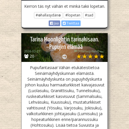
Kerron täs nyt vähän et minkä takii lopetan.
#❄️hallasydän❄️
#lopetan
#sad
Jaa
Twiittaa
Tarina Moonlightin tarinakisaan.
~Pupujen elämää
2026-03-27
🏁🌻Hallasydän🌻🏎️
20
Pupufantasiaa! Vähän etukäteistietoa
Seinämäyhdyskunnan elämästä.
Seinämäyhdyskunta on pupuyhdyskunta
johon kuuluu harmaaturkkiset kaivajasuvut
(Luolasuku, Graniittisuku, Tunnelisuku),
ruskeaturkkiset kasvisuvut (Sammalsuku,
Lehväsuku, Kuusisuku), mustaturkkiset
vahtisuvut (Yösuku, Varjosuku, Jokisuku),
valkoturkkinen johtajasuku (Lumisuku) ja
hopeaturkkinen enne/parannussuku
(Hohtosuku). Lisää tietoa Suvuista ja