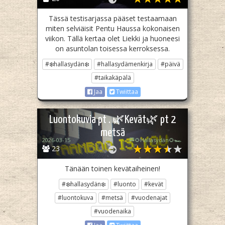
Tässä testisarjassa pääset testaamaan
miten selviäisit Pentu Haussa kokonaisen
viikon. Tällä kertaa olet Liekki ja huoneesi
on asuntolan toisessa kerroksessa.
#❄️hallasydän❄️
#hallasydämenkirja
#päivä
#taikakäpälä
Jaa
Twiittaa
Luontokuvia pt . 🌿Kevät🌿 pt 2
metsä
2026-03-15
🏁🌻Hallasydän🌻🏎️
23
Tänään toinen kevätaiheinen!
#❄️hallasydän❄️
#luonto
#kevät
#luontokuva
#metsä
#vuodenajat
#vuodenaika