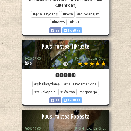
kuitenkqan)
#❄️hallasydän❄️
#kesä
#vuodenajat
#luonto
#kuva
Jaa
Twiittaa
Kuusi faktaa Tikrusta
2026-07-03
🏁🌻Hallasydän🌻🏎️
8
🆃🅸🅺🆁🆄
#❄️hallasydän❄️
#hallasydämenkirja
#taikakäpälä
#6faktaa
#kirjasarja
Jaa
Twiittaa
Kuusi faktaa Rooasta
2026-07-02
🏁🌻Hallasydän🌻🏎️