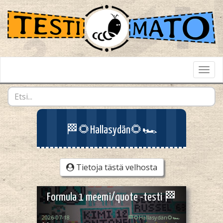
Toggl
Navig
🏁🌻Hallasydän🌻🏎️
Tietoja tästä velhosta
Formula 1 meemi/quote -testi 🏁
2026-07-18
🏁🌻Hallasydän🌻🏎️