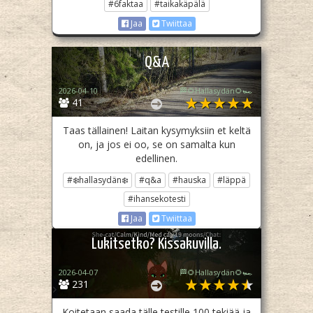
#6faktaa
#taikakäpälä
Jaa
Twiittaa
Q&A
2026-04-10
🏁🌻Hallasydän🌻🏎️
41
Taas tällainen! Laitan kysymyksiin et keltä
on, ja jos ei oo, se on samalta kun
edellinen.
#❄️hallasydän❄️
#q&a
#hauska
#läppä
#ihansekotesti
Jaa
Twiittaa
Lukitsetko? Kissakuvilla.
2026-04-07
🏁🌻Hallasydän🌻🏎️
231
Koitetaan saada tälle testille 100 tekiää ja