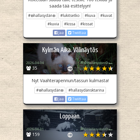
saada tää esittelyyn!
#❄️hallasydän❄️
#lukitsetko
#kuva
#kuvat
#kuvia
#kissa
#kissat
Jaa
Twiittaa
Kylmän Aika. Välinäytös
2026-04-04
🏁🌻Hallasydän🌻🏎️
35
Nyt Vaahterapennun/tassun kulmasta!
#❄️hallasydän❄️
#hallasydänsktarina
Jaa
Twiittaa
Loppaan.
2026-04-01
🏁🌻Hallasydän🌻🏎️
159