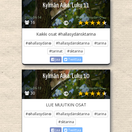
Kylmän Aika. Luku 11
2026-06-14
🏁🌻Hallasydän🌻🏎️
16
Kaikki osat #hallasydänsktarina
#❄️hallasydän❄️
#hallasydänsktarina
#tarina
#tarinat
#sktarina
Jaa
Twiittaa
Kylmän Aika. Luku 10
2026-06-13
🏁🌻Hallasydän🌻🏎️
30
LUE MUUTKIN OSAT
#❄️hallasydän❄️
#hallasydänsktarina
#tarina
#sktarina
Jaa
Twiittaa