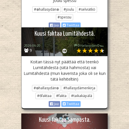
Joulu spessu
#❄️hallasydän❄️
#joulu
#selviätkö
#spessu
Jaa
Twiittaa
Kuusi faktaa Lumitähdestä.
2026-06-20
🏁🌻Hallasydän🌻🏎️
9
Koitan tässä nyt päättää että teenkö
Lumitähdestä (siitä hahmosta) vai
Lumitähdestä (mun kaverista joka oli se kun
tätä kehiteltiin)
#❄️hallasydän❄️
#hallasydämenkirja
#6faktaa
#fakta
#taikakäpälä
Jaa
Twiittaa
Kuusi faktaa Sampasta.