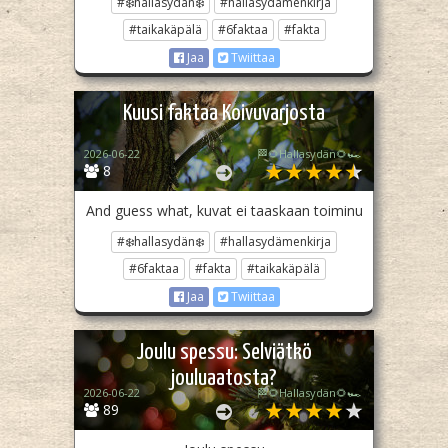
#❄️hallasydän❄️
#hallasydämenkirja
#taikakäpälä
#6faktaa
#fakta
Jaa
Twiittaa
Kuusi faktaa Koivuvarjosta
2026-06-22
🏁🌻Hallasydän🌻🏎️
8
And guess what, kuvat ei taaskaan toiminu
#❄️hallasydän❄️
#hallasydämenkirja
#6faktaa
#fakta
#taikakäpälä
Jaa
Twiittaa
Joulu spessu: Selviätkö
jouluaatosta?
2026-06-22
🏁🌻Hallasydän🌻🏎️
89