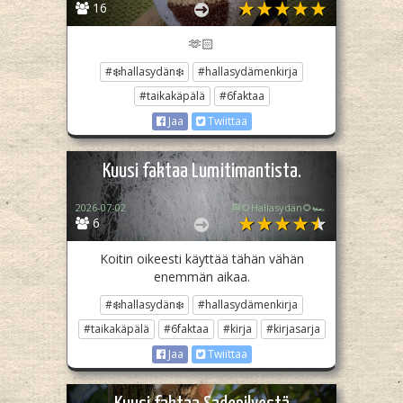
16
🫶🏻
#❄️hallasydän❄️
#hallasydämenkirja
#taikakäpälä
#6faktaa
Jaa
Twiittaa
Kuusi faktaa Lumitimantista.
2026-07-02
🏁🌻Hallasydän🌻🏎️
6
Koitin oikeesti käyttää tähän vähän
enemmän aikaa.
#❄️hallasydän❄️
#hallasydämenkirja
#taikakäpälä
#6faktaa
#kirja
#kirjasarja
Jaa
Twiittaa