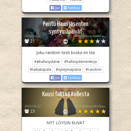
Jaa
Twiittaa
Pentu Haun jäsenten
syntymäpäivät
2026-06-22
🏁🌻Hallasydän🌻🏎️
21
Joku random testi koska en tiiä
#❄️hallasydän❄️
#hallasydämenkirja
#taikakäpälä
#syntymäpäivä
#random
Jaa
Twiittaa
Kuusi faktaa Rollesta
2026-06-22
🏁🌻Hallasydän🌻🏎️
23
NYT LÖYSIN KUVAT