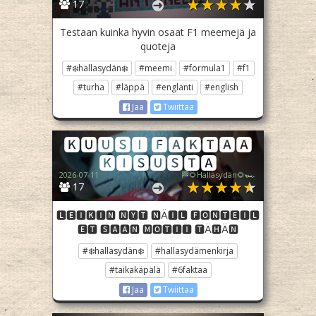
17
Testaan kuinka hyvin osaat F1 meemejä ja
quoteja
#❄️hallasydän❄️
#meemi
#formula1
#f1
#turha
#läppä
#englanti
#english
Jaa
Twiittaa
🅺🆄🆄🆂🅸 🅵🅰🅺🆃🅰🅰
🅺🅸🆂🆄🆂🆃🅰
2026-07-11
🏁🌻Hallasydän🌻🏎️
17
🅻🅴🅸🅺🅸🅽 🅽🆈🆃 🅽Ä🅸🅻 🅵🅾🅽🆃🅴🅸🅻
🅴🆃 🆂🅰🅰🅽 🅼🅾🆃🅸🅸 🆃Ä🅷Ä🅽
#❄️hallasydän❄️
#hallasydämenkirja
#taikakäpälä
#6faktaa
Jaa
Twiittaa