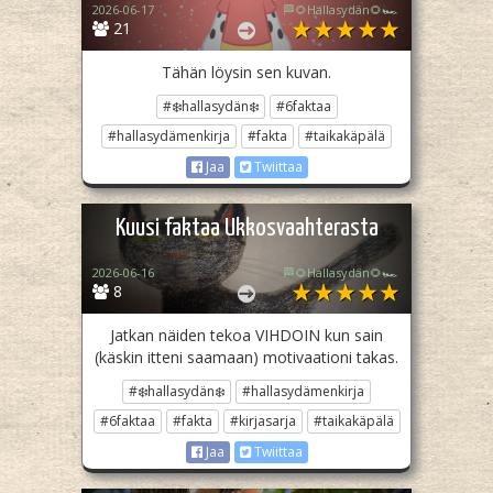
2026-06-17
🏁🌻Hallasydän🌻🏎️
21
Tähän löysin sen kuvan.
#❄️hallasydän❄️
#6faktaa
#hallasydämenkirja
#fakta
#taikakäpälä
Jaa
Twiittaa
Kuusi faktaa Ukkosvaahterasta
2026-06-16
🏁🌻Hallasydän🌻🏎️
8
Jatkan näiden tekoa VIHDOIN kun sain
(käskin itteni saamaan) motivaationi takas.
#❄️hallasydän❄️
#hallasydämenkirja
#6faktaa
#fakta
#kirjasarja
#taikakäpälä
Jaa
Twiittaa