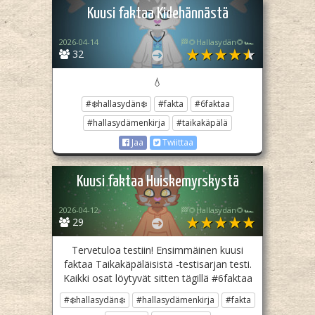
Kuusi faktaa Kidehännästä
2026-04-14
🏁🌻Hallasydän🌻🏎️
32
💧
#❄️hallasydän❄️
#fakta
#6faktaa
#hallasydämenkirja
#taikakäpälä
Jaa
Twiittaa
Kuusi faktaa Huiskemyrskystä
2026-04-12
🏁🌻Hallasydän🌻🏎️
29
Tervetuloa testiin! Ensimmäinen kuusi
faktaa Taikakäpäläisistä -testisarjan testi.
Kaikki osat löytyvät sitten tägillä #6faktaa
#❄️hallasydän❄️
#hallasydämenkirja
#fakta