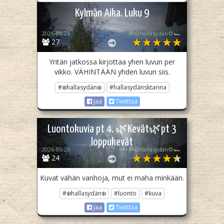
Kylmän Aika. Luku 9
2026-05-24
🏁🌻Hallasydän🌻🏎️
27
Yritän jatkossa kirjottaa yhen luvun per
vikko. VÄHINTÄÄN yhden luvun siis.
#❄️hallasydän❄️
#hallasydänsktarina
Jaa
Twiittaa
Luontokuvia pt 4. 🌿Kevät🌿pt 3
loppukevät
2026-05-20
🏁🌻Hallasydän🌻🏎️
24
Kuvat vähän vanhoja, mut ei maha minkään.
#❄️hallasydän❄️
#luonto
#kuva
Jaa
Twiittaa