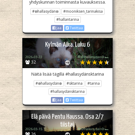
yhdyskunnan toiminnasta kuvauksessa.
#❄️hallasydän❄️
#mooniksen_tarinakisa
#hallantarina
Jaa
Twiittaa
Kylmän Aika. Luku 6
2026-03-22
🏁🌻Hallasydän🌻🏎️
32
Näitä lisää tägillä #hallasydänsktarina
#❄️hallasydän❄️
#sktarina
#tarina
#hallasydänsktarina
Jaa
Twiittaa
Elä päivä Pentu Haussa. Osa 2/7
tiistai.
2026-03-15
🏁🌻Hallasydän🌻🏎️
26