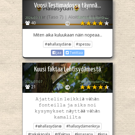
Vuosi Testimadossa täynnä...
2026-07-11
🏁🌻Hallasydän🌻🏎️
40
Miten aika kuluukaan näin nopeaa...
#❄️hallasydän❄️
#spessu
Jaa
Twiittaa
Kuusi faktaa Lehtisydämestä
2026-07-07
🏁🌻Hallasydän🌻🏎️
21
𝙰𝚓𝚊𝚝𝚝𝚎𝚕𝚒𝚗 𝚕𝚎𝚒𝚔𝚔𝚒ä 𝚟ä𝚑ä𝚗
𝚏𝚘𝚗𝚝𝚎𝚒𝚕𝚕𝚊 𝚓𝚊 𝚜𝚒𝚔𝚜 𝚗𝚘𝚒
𝚔𝚢𝚜𝚢𝚖𝚢𝚔𝚜𝚎𝚝 𝚗ä𝚢𝚝𝚝ää 𝚟ä𝚑ä𝚗
𝚔𝚊𝚖𝚊𝚕𝚒𝚕𝚝𝚊
#❄️hallasydän❄️
#hallasydämenkirja
#taikakäpälä
#6faktaa
#kirjasarja
#kirja