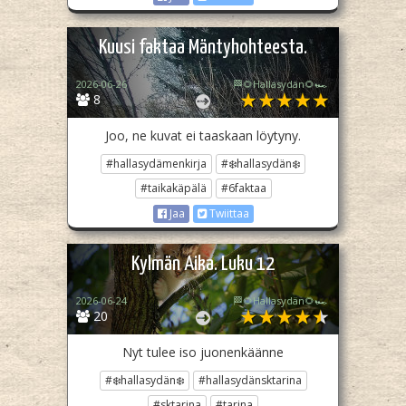
Kuusi faktaa Mäntyhohteesta.
2026-06-26
🏁🌻Hallasydän🌻🏎️
8
Joo, ne kuvat ei taaskaan löytyny.
#hallasydämenkirja
#❄️hallasydän❄️
#taikakäpälä
#6faktaa
Jaa
Twiittaa
Kylmän Aika. Luku 12
2026-06-24
🏁🌻Hallasydän🌻🏎️
20
Nyt tulee iso juonenkäänne
#❄️hallasydän❄️
#hallasydänsktarina
#sktarina
#tarina