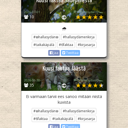
Kuusi faktaa Sadepilvestä
2026-07-01
🏁🌻Hallasydän🌻🏎️
10
🌧️
#❄️hallasydän❄️
#hallasydämenkirja
#taikakäpälä
#6faktaa
#kirjasarja
Jaa
Twiittaa
Kuusi faktaa Jäästä
2026-06-30
🏁🌻Hallasydän🌻🏎️
35
Ei varmaan tarvii ees sanoo mitään niistä
kuvista
#❄️hallasydän❄️
#hallasydämenkirja
#6faktaa
#taikakäpälä
#kirjasarja
Jaa
Twiittaa