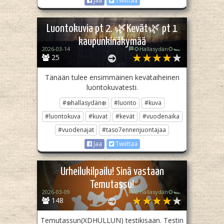
Jaa
Twiittaa
Luontokuvia pt 2. 🌿Kevät🌿 pt 1
kaupunkinäkymää
2026-03-14
🏁🌻Hallasydän🌻🏎️
25
Tänään tulee ensimmäinen kevätaiheinen
luontokuvatesti.
#❄️hallasydän❄️
#luonto
#kuva
#luontokuva
#kuvat
#kevät
#vuodenaika
#vuodenajat
#taso7ennenjuontajaa
Jaa
Twiittaa
Urheilukilpailu! Sinä vastaan
Temutassu!
2026-03-09
🏁🌻Hallasydän🌻🏎️
148
Temutassun(XDHULLUN) testikisaan. Testin