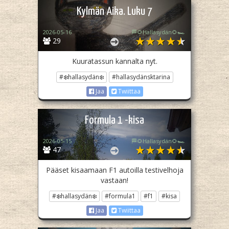
Kylmän Aika. Luku 7
2026-05-16
🏁🌻Hallasydän🌻🏎️
29
Kuuratassun kannalta nyt.
#❄️hallasydän❄️
#hallasydänsktarina
Jaa
Twiittaa
Formula 1 -kisa
2026-05-15
🏁🌻Hallasydän🌻🏎️
47
Pääset kisaamaan F1 autoilla testivelhoja
vastaan!
#❄️hallasydän❄️
#formula1
#f1
#kisa
Jaa
Twiittaa