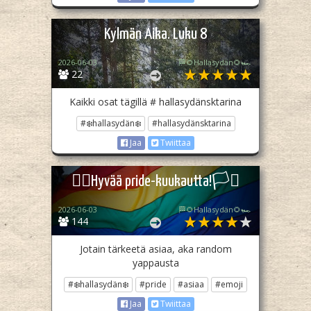
Kylmän Aika. Luku 8
2026-06-03
🏁🌻Hallasydän🌻🏎️
22
Kaikki osat tägillä # hallasydänsktarina
#❄️hallasydän❄️
#hallasydänsktarina
Jaa
Twiittaa
🏳️‍🌈Hyvää pride-kuukautta!🏳️‍⚧️
2026-06-03
🏁🌻Hallasydän🌻🏎️
144
Jotain tärkeetä asiaa, aka random
yappausta
#❄️hallasydän❄️
#pride
#asiaa
#emoji
Jaa
Twiittaa