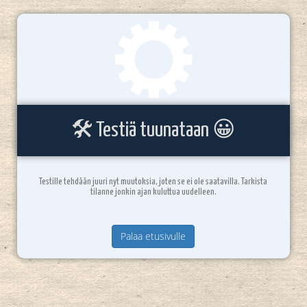
🛠️ Testiä tuunataan 😀
Testille tehdään juuri nyt muutoksia, joten se ei ole saatavilla. Tarkista
tilanne jonkin ajan kuluttua uudelleen.
Palaa etusivulle