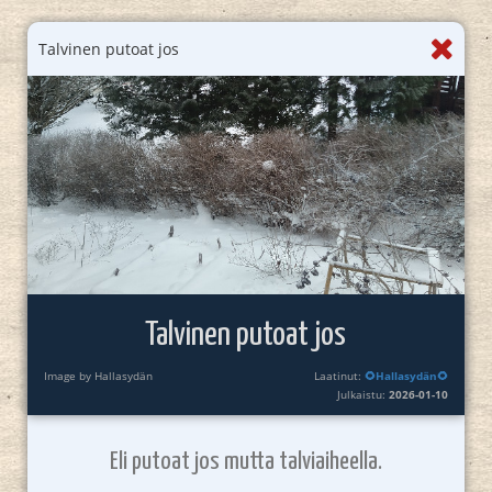
Talvinen putoat jos
Talvinen putoat jos
Image by Hallasydän
Laatinut:
🌻Hallasydän🌻
Julkaistu:
2026-01-10
Eli putoat jos mutta talviaiheella.