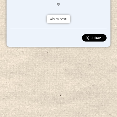
🩵
Aloita testi