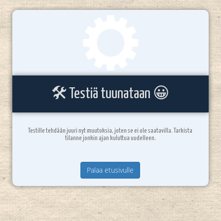
🛠️ Testiä tuunataan 😀
Testille tehdään juuri nyt muutoksia, joten se ei ole saatavilla. Tarkista
tilanne jonkin ajan kuluttua uudelleen.
Palaa etusivulle