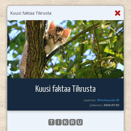
Kuusi faktaa Tikrusta
Kuusi faktaa Tikrusta
Laatinut:
🌻Hallasydän🌻
Julkaistu:
2026-07-03
🆃🅸🅺🆁🆄