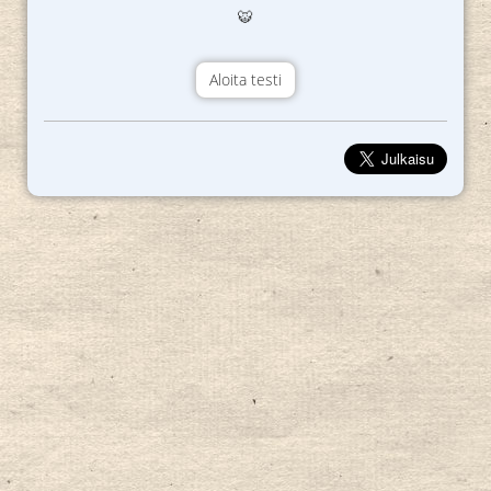
🐯
Aloita testi