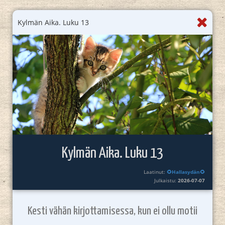
Kylmän Aika. Luku 13
Kylmän Aika. Luku 13
Laatinut:
🌻Hallasydän🌻
Julkaistu:
2026-07-07
Kesti vähän kirjottamisessa, kun ei ollu motii