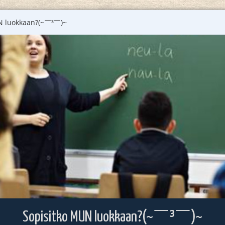
luokkaan?(⁠~⁠￣⁠³⁠￣⁠)⁠~
Sopisitko MUN luokkaan?(⁠~⁠￣⁠³⁠￣⁠)⁠~