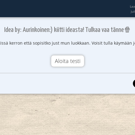
Laa
Ju
Idea by: Aurinkoinen:) kiitti ideasta! Tulkaa vaa tänne🍿
stissä kerron että sopisitko just mun luokkaan. Voisit tulla käymään j
Aloita testi