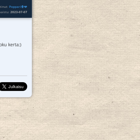
tinut:
Poppari🍿❤️
lkaistu:
2023-07-07
oku kerta;)