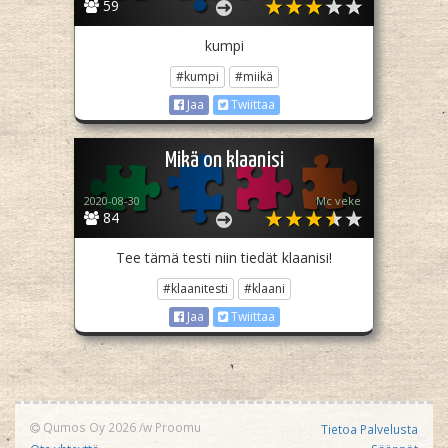
59
kumpi
#kumpi
#miikä
Jaa
Twiittaa
Mikä on klaanisi
2020-08-30
Mc veke
84
Tee tämä testi niin tiedät klaanisi!
#klaanitesti
#klaani
Jaa
Twiittaa
Qumos Oy 2026
/w
Proomu
Tietoa Palvelusta