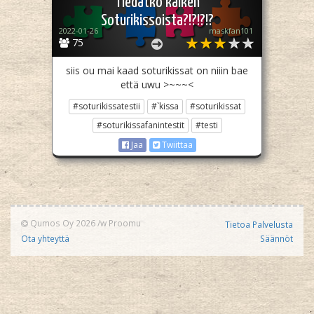
Tiedätkö kaiken
Soturikissoista?!?!?!?
2022-01-26
maskfan101
75
siis ou mai kaad soturikissat on niiin bae
että uwu >~~~<
#soturikissatestii
#`kissa
#soturikissat
#soturikissafanintestit
#testi
Jaa
Twiittaa
Qumos Oy 2026
/w
Proomu
Tietoa Palvelusta
Ota yhteyttä
Säännöt