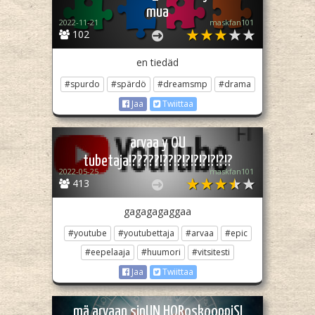
mua
2022-11-21
maskfan101
102
en tiedäd
#spurdo
#spärdö
#dreamsmp
#drama
Jaa
Twiittaa
arvaa y OU
tubetaja!?????!??!?!?!?!?!?!?!?
2022-05-25
maskfan101
413
gagagagaggaa
#youtube
#youtubettaja
#arvaa
#epic
#eepelaaja
#huumori
#vitsitesti
Jaa
Twiittaa
mä arvaan sinUN HORoskooppiSI