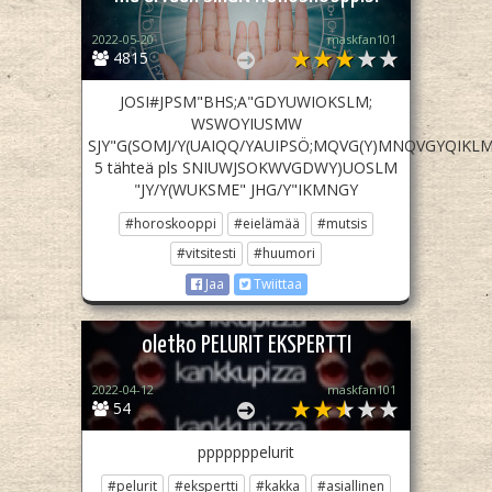
2022-05-20
maskfan101
4815
JOSI#JPSM"BHS;A"GDYUWIOKSLM;
WSWOYIUSMW
SJY"G(SOMJ/Y(UAIQQ/YAUIPSÖ;MQVG(Y)MNQVGYQIK
5 tähteä pls SNIUWJSOKWVGDWY)UOSLM
"JY/Y(WUKSME" JHG/Y"IKMNGY
#horoskooppi
#eielämää
#mutsis
#vitsitesti
#huumori
Jaa
Twiittaa
oletko PELURIT EKSPERTTI
2022-04-12
maskfan101
54
pppppppelurit
#pelurit
#ekspertti
#kakka
#asiallinen