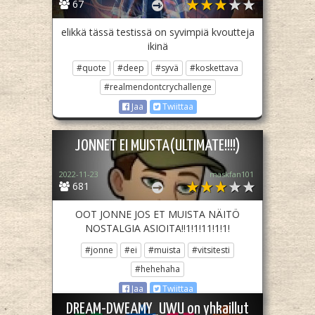
67
elikkä tässä testissä on syvimpiä kvoutteja
ikinä
#quote
#deep
#syvä
#koskettava
#realmendontcrychallenge
Jaa
Twiittaa
JONNET EI MUISTA(ULTIMATE!!!!)
2022-11-23
maskfan101
681
OOT JONNE JOS ET MUISTA NÄITÖ
NOSTALGIA ASIOITA!!1!1!11!1!1!
#jonne
#ei
#muista
#vitsitesti
#hehehaha
Jaa
Twiittaa
DREAM-DWEAMY_UWU on yhkaillut