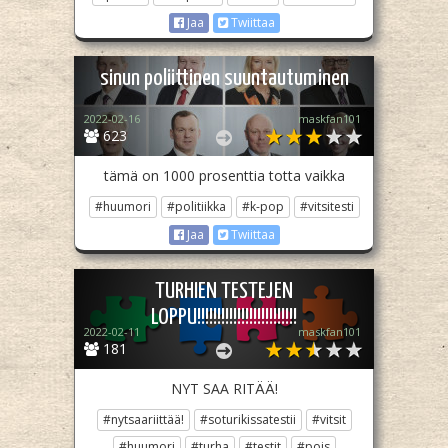
Jaa
Twiittaa
sinun poliittinen suuntautuminen
2022-02-16
maskfan101
623
tämä on 1000 prosenttia totta vaikka
#huumori
#politiikka
#k-pop
#vitsitesti
Jaa
Twiittaa
TURHIEN TESTEJEN
LOPPU!!!!!!!!!!!!!!!!!!!!!!!!!
2022-02-11
maskfan101
181
NYT SAA RITÄÄ!
#nytsaariittää!
#soturikissatestii
#vitsit
#huumori
#turha
#testit
#pois