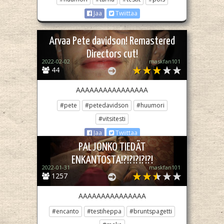
Jaa
Twiittaa
Arvaa Pete davidson! Remastered
Directors cut!
2022-02-02
maskfan101
44
AAAAAAAAAAAAAAAA
#pete
#petedavidson
#huumori
#vitsitesti
Jaa
Twiittaa
PALJONKO TIEDÄT
ENKANTOSTA!?!?!?!?!?!
2022-01-31
maskfan101
1257
AAAAAAAAAAAAAAA
#encanto
#testiheppa
#bruntspagetti