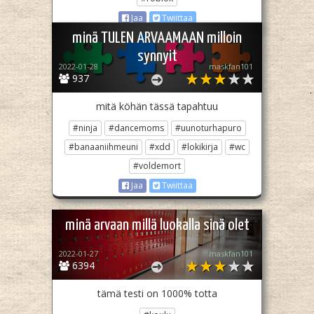
Jaa
Twiittaa
minä TULEN ARVAAMAAN milloin
synnyit
2022-01-28
maskfan101
937
mitä köhän tässä tapahtuu
#ninja
#dancemoms
#uunoturhapuro
#banaaniihmeuni
#xdd
#lokikirja
#wc
#voldemort
Jaa
Twiittaa
minä arvaan millä luokalla sinä olet
2022-01-27
maskfan101
6394
tämä testi on 1000% totta