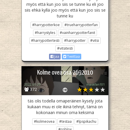
myös että kun joo siis se tunne ku eli joo
siis ehkä kyllä joo myös että kun joo siis se
tunne ku
#harrypotterkoe
#trueharrypotterfan
#harrystyles
#vainharrypotterfanit
#harrypottertesti
#harrypotter
#vitsi
#vitsitesti
Jaa
Twiittaa
Kolme ovea osa 2692010
2022-01-29
maskfan101
372
täs olis todella omaperäinen kysely jota
kukaan muu ei ole ikinä tehnyt, tämä on
kokonaan minun oma keksimä
#kolmeovea
#testaa
#lpspikachu
#roblox