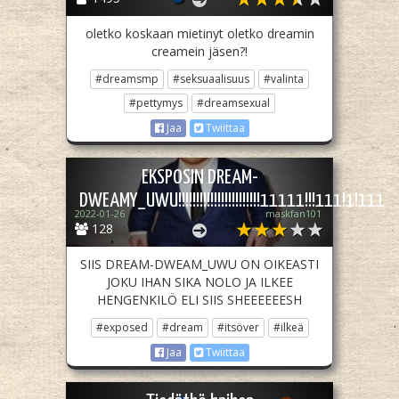
oletko koskaan mietinyt oletko dreamin
creamein jäsen?!
#dreamsmp
#seksuaalisuus
#valinta
#pettymys
#dreamsexual
Jaa
Twiittaa
EKSPOSIN DREAM-
DWEAMY_UWU!!!!!!!!!!!!!!!!!!!!!!!11111!!!111!1!111
2022-01-26
maskfan101
128
SIIS DREAM-DWEAM_UWU ON OIKEASTI
JOKU IHAN SIKA NOLO JA ILKEE
HENGENKILÖ ELI SIIS SHEEEEEESH
#exposed
#dream
#itsöver
#ilkeä
Jaa
Twiittaa