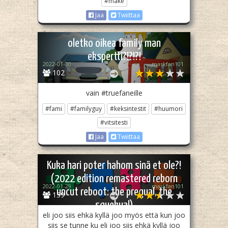
#make
Jaa
Twiittaa
oletko oikea family man
ekspertti?!?!?!
2022-01-30
maskfan101
102
vain #truefaneille
#fami
#familyguy
#keksintestit
#huumori
#vitsitesti
Jaa
Twiittaa
Kuka hari poter hahom sinä et ole?!
(2022 edition remastered reborn
2022-01-29
maskfan101
uncut reboot: the prequal, the
159
squekual)
eli joo siis ehkä kyllä joo myös että kun joo
siis se tunne ku eli joo siis ehkä kyllä joo