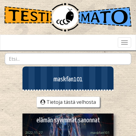
Toggl
Navig
maskfan101
Tietoja tästä velhosta
elämän syvimmät sanonnat
2022-11-27
maskfan101