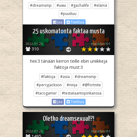
#dreamsmp
#uwu
#gachalife
#elämä
#puuttuu
Jaa
Twiittaa
25 uskomatonta faktaa musta
2022-01-26
maskfan101
310
heii:3 tänään kerron teille ebin uniikkeja
faktoja must:3
#faktoja
#asia
#dreamsmp
#percyjackson
#ninja
#@fortnite
#tacogamer
#testataantopinkanssa
Jaa
Twiittaa
Oletko dreamsexual!?!
2022-01-26
maskfan101
1495