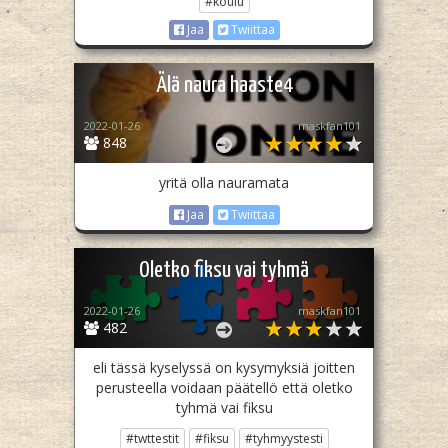
#koulu
Jaa
Twiittaa
Älä naura haaste4
2022-01-26
maskfan101
848
yritä olla nauramata
Jaa
Twiittaa
Oletko fiksu vai tyhmä
2022-01-26
maskfan101
482
eli tässä kyselyssä on kysymyksiä joitten
perusteella voidaan päätellö että oletko
tyhmä vai fiksu
#twttestit
#fiksu
#tyhmyystesti