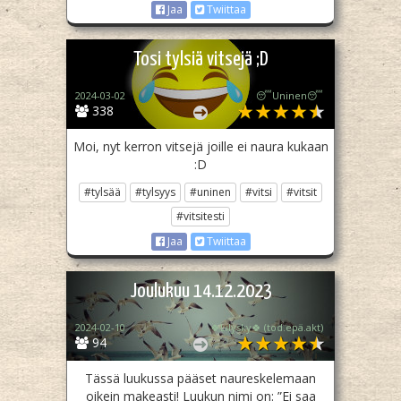
Jaa
Twiittaa
Tosi tylsiä vitsejä ;D
2024-03-02
😴Uninen😴
338
Moi, nyt kerron vitsejä joille ei naura kukaan
:D
#tylsää
#tylsyys
#uninen
#vitsi
#vitsit
#vitsitesti
Jaa
Twiittaa
Joulukuu 14.12.2023
2024-02-10
🍀Lilysky🍀 (tod.epä.akt)
94
Tässä luukussa pääset naureskelemaan
oikein makeasti! Luukun nimi on: ”Ei saa