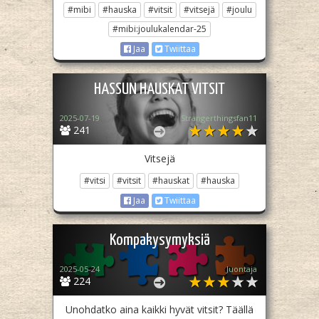
#mibi
#hauska
#vitsit
#vitsejä
#joulu
#mibi:joulukalendar-25
Jaa
Twiittaa
HASSUN HAUSKAT VITSIT
2025-07-19
Strangerthingsfan11
241
Vitsejä
#vitsi
#vitsit
#hauskat
#hauska
Jaa
Twiittaa
Kompakysymyksiä
2025-05-24
Juontaja
224
Unohdatko aina kaikki hyvät vitsit? Täällä