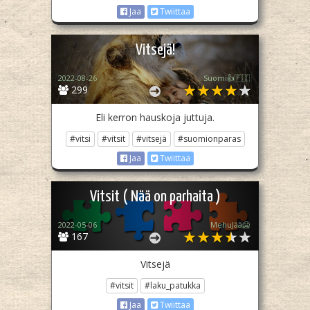
Jaa
Twiittaa
Vitsejä!
2022-08-26
Suomi👍🇫🇮
299
Eli kerron hauskoja juttuja.
#vitsi
#vitsit
#vitsejä
#suomionparas
Jaa
Twiittaa
Vitsit ( Nää on parhaita )
2022-05-06
MehuJää🥶
167
Vitsejä
#vitsit
#laku_patukka
Jaa
Twiittaa