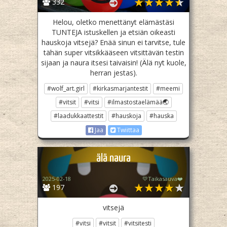
332
Helou, oletko menettänyt elämästäsi
TUNTEJA istuskellen ja etsiän oikeasti
hauskoja vitsejä? Enää sinun ei tarvitse, tule
tähän super vitsikkääseen vitsittävän testin
sijaan ja naura itsesi taivaisin! (Älä nyt kuole,
herran jestas).
#wolf_art.girl
#kirkasmarjantestit
#meemi
#vitsit
#vitsi
#ilmastostaelämää🌏
#laadukkaattestit
#hauskoja
#hauska
Jaa
Twiittaa
älä naura
2025-02-18
💛Taikasauva❤️
197
vitsejä
#vitsi
#vitsit
#vitsitesti