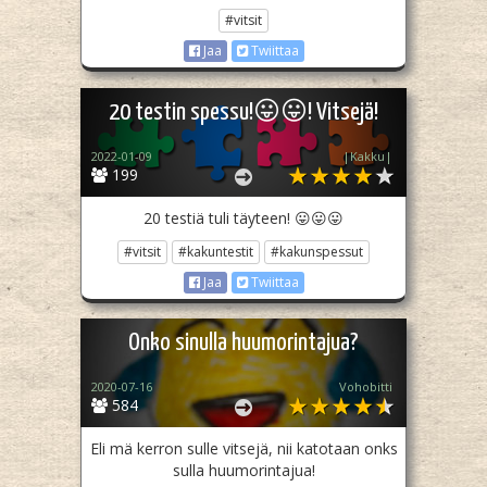
#vitsit
Jaa
Twiittaa
20 testin spessu!😛😛! Vitsejä!
2022-01-09
|Kakku|
199
20 testiä tuli täyteen! 😛😛😛
#vitsit
#kakuntestit
#kakunspessut
Jaa
Twiittaa
Onko sinulla huumorintajua?
2020-07-16
Vohobitti
584
Eli mä kerron sulle vitsejä, nii katotaan onks
sulla huumorintajua!