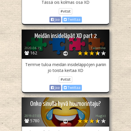
Tässä ois kolmas osa XD
#vitsit
Jaa
Twiittaa
Meidän insideläpät XD part 2
2020-04-15
Taliamilia
162
Terrrrve tuloa meidän insideläppöjen pariin
jo toista kertaa XD
#vitsit
Jaa
Twiittaa
Onko sinulla hyvä huumorintaju?
2019-07-03
Hug(o)
5780