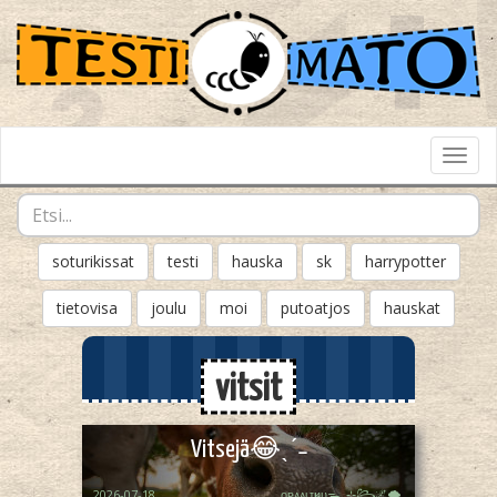
Toggl
Navig
soturikissat
testi
hauska
sk
harrypotter
tietovisa
joulu
moi
putoatjos
hauskat
vitsit
Vitsejä😂ˎˊ˗
2026-07-18
ᴏᴘᴀᴀʟɪӄᴜᴜᯓ₊ ⊹꧂🌌🌪