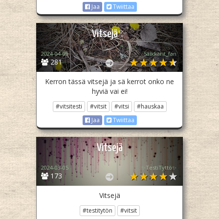
Jaa
Twiittaa
Vitsejä✨
2024-04-09
Salkkarit_fan
281
Kerron tässä vitsejä ja sä kerrot onko ne
hyviä vai ei!
#vitsitesti
#vitsit
#vitsi
#hauskaa
Jaa
Twiittaa
Vitsejä
2024-03-05
✨TestiTyttö✨
173
Vitsejä
#testitytön
#vitsit