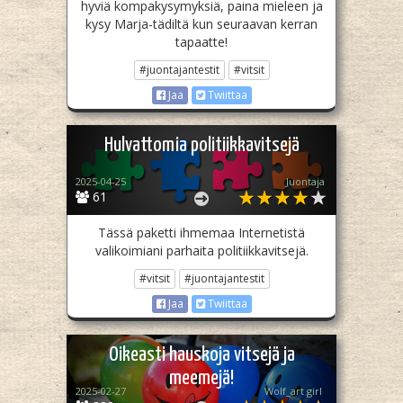
hyviä kompakysymyksiä, paina mieleen ja
kysy Marja-tädiltä kun seuraavan kerran
tapaatte!
#juontajantestit
#vitsit
Jaa
Twiittaa
Hulvattomia politiikkavitsejä
2025-04-25
Juontaja
61
Tässä paketti ihmemaa Internetistä
valikoimiani parhaita politiikkavitsejä.
#vitsit
#juontajantestit
Jaa
Twiittaa
Oikeasti hauskoja vitsejä ja
meemejä!
2025-02-27
Wolf_art girl ‎