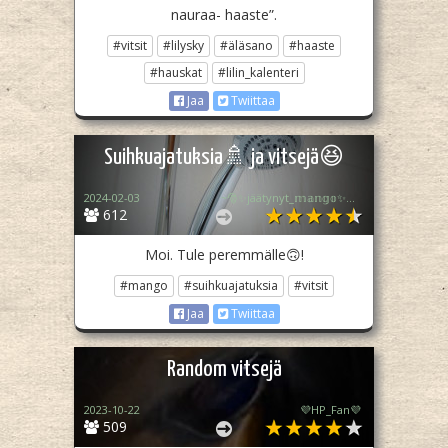
nauraa- haaste”.
#vitsit
#lilysky
#äläsano
#haaste
#hauskat
#lilin_kalenteri
Jaa
Twiittaa
Suihkuajatuksia🚿 ja vitsejä😆
2024-02-03
~🎅✨️jäätynyt_𝕞𝕒𝕟𝕘𝕠✨️🎅~ [tosi epä akt.]
612
Moi. Tule peremmälle🙃!
#mango
#suihkuajatuksia
#vitsit
Jaa
Twiittaa
Random vitsejä
2023-10-22
💜HP_Fan💜
509