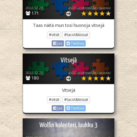
2022-12-23
🌮🐱TacoKissa🐱🌮(tauolla)
171
Taas näitä mun tosi huonoja vitsejä
#vitsit
#tacot&kissat
Jaa
Twiittaa
Vitsejä
2022-12-22
🌮🐱TacoKissa🐱🌮(tauolla)
180
Vitsejä
#vitsit
#tacot&kissat
Jaa
Twiittaa
Wolfin kalenteri, luukku 3