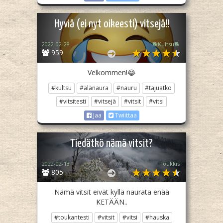
Hyviä (ei nyt oikeesti) vitsejä!!
2022-02-28
🐕Kultsu🐕
959
Velkommen!😂
#kultsu
#älänaura
#nauru
#tajuatko
#vitsitesti
#vitsejä
#vitsit
#vitsi
Jaa
Twiittaa
Tiedätkö nämä vitsit?
2022-02-13
Toukkis
805
Nämä vitsit eivät kyllä naurata enää
KETÄÄN..
#toukantesti
#vitsit
#vitsi
#hauska