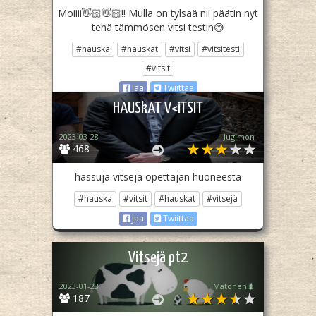
Moiiii👋🏻👋🏻!! Mulla on tylsää nii päätin nyt
tehä tämmösen vitsi testin😅
#hauska
#hauskat
#vitsi
#vitsitesti
#vitsit
Jaa
Twiittaa
HAUSkAT V<iTSIT
2023-03-28
Jugimon
468
hassuja vitsejä opettajan huoneesta
#hauska
#vitsit
#hauskat
#vitsejä
Jaa
Twiittaa
Vitsejä pt2
2023-01-23
Matonen🐛
187