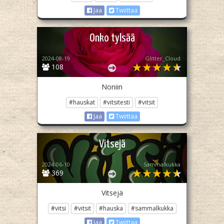
Jaa
Twiittaa
Onko tylsää
2024-08-19
Glitter_Cloud
108
Noniin
#hauskat
#vitsitesti
#vitsit
Jaa
Twiittaa
Vitsejä
2024-06-10
Sammalkukka
369
Vitsejä
#vitsi
#vitsit
#hauska
#sammalkukka
Jaa
Twiittaa