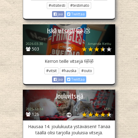
#vitsitesti
#testimato
Jaa
Twiittaa
Iskä vitsejä!😂💩
2026-03-30
Amanda Kettu
503
Kerron teille vitsejä !🤣🤣
#vitsit
#hauska
#outo
Jaa
Twiittaa
Jouluvitsejä
2025-12-14
MiBi
126
Hausaa 14. joulukuuta ystäväiseni! Tänää
täällä olisi tarjolla jouluisia vitsejä.