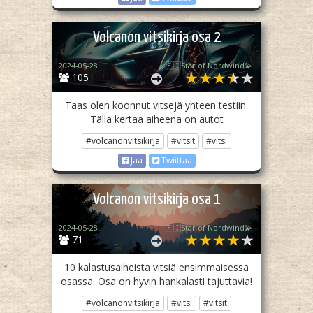
Volcanon vitsikirja osa 2
2024-05-28
🇫🇮Star of Nordwind💫
105
Taas olen koonnut vitsejä yhteen testiin.
Tällä kertaa aiheena on autot
#volcanonvitsikirja
#vitsit
#vitsi
Jaa
Twiittaa
Volcanon vitsikirja osa 1
2024-05-28
🇫🇮Star of Nordwind💫
71
10 kalastusaiheista vitsiä ensimmäisessä
osassa. Osa on hyvin hankalasti tajuttavia!
#volcanonvitsikirja
#vitsi
#vitsit