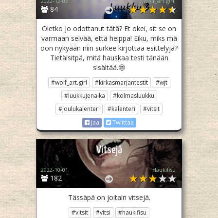
2022-12-03
Wolf_art girl ‎
84
Oletko jo odottanut tätä? Et okei, sit se on
varmaan selvää, että heippa! Eiku, miks mä
oon nykyään niin surkee kirjottaa esittelyjä?
Tietäisitpä, mitä hauskaa testi tänään
sisältää.🤩
#wolf_art.girl
#kirkasmarjantestit
#wjt
#luukkujenaika
#kolmasluukku
#joulukalenteri
#kalenteri
#vitsit
Jaa
Twiittaa
Vitsejä
2022-10-01
Haukifisu
182
Tässäpä on joitain vitsejä.
#vitsit
#vitsi
#haukifisu