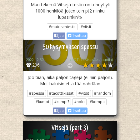
Mun tekemä Vitsejä-testin on tehnyt yli
1000 henkilöä joten tein pt2 niinku
lupasinkin🦄
#matosentestit
#vitsit
Jaa
Twiittaa
50 kysymyksen spessu
2022-12-30
🌮🐱TacoKissa🐱🌮(tauolla)
296
Joo tiiän, aika paljon tägejä (ei niin paljon).
Mut haluisin että tää nähdään
#spessu
#tacot&kissat
#vitsit
#random
#kumpi
#kumpi?
#nolo
#kompa
Jaa
Twiittaa
Vitsejä (part 3)