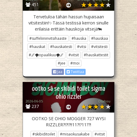
451
Tervetuloa tähän hassun hupaisaan
vitsitestiin!✨Tässä testissä kerron sinulle
erilaisia erittäin hauskoja vitsejä🐄
#suffeliininvitsihaaste
#hauska
#hauskaa
#hauskat
#hauskatesti
#vitsi
#vitsitesti
#🌌🌪opaalikuu🌪🌌
#vitsit
#hauskattestit
#jee
#moi
Jaa
Twiittaa
ootko sä se skibidi toilet sigma
ohio rizzler
2026-06-05
Otahou
237
OOTKO SE OHIO MOGGER 727 WYSI
RIZZLER?!?!?!!11?!?11??!
#skibiditoilet
#misaokusakabe
#vitsit