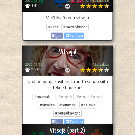
2022-12-27
🌮🐱TacoKissa🐱🌮(tauolla)
141
Vielä lisää mun vitsejä
#vitsit
#tacot&kissat
Jaa
Twiittaa
Vitsejä!
2022-12-26
Mcvaakku
2576
Nää on puujalkavitsejä, mutta sehän siitä
tekee hauskan!
#mcvaakku
#vitsejä
#vitsi
#vitsit
#vitsikäs
#huumori
#hauska
#puujalkavitsit
Jaa
Twiittaa
Vitsejä (part 2)