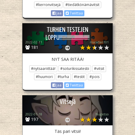
#kerronvitsejä
#tiedätkönämävitsit
Jaa
Twiittaa
TURHIEN TESTEJEN
LOPPU!!!!!!!!!!!!!!!!!!!!!!!!!
2022-02-11
maskfan101
181
NYT SAA RITÄÄ!
#nytsaariittää!
#soturikissatestii
#vitsit
#huumori
#turha
#testit
#pois
Jaa
Twiittaa
Vitsejä
2022-01-18
Nugetso
197
Täs pari vitsii!