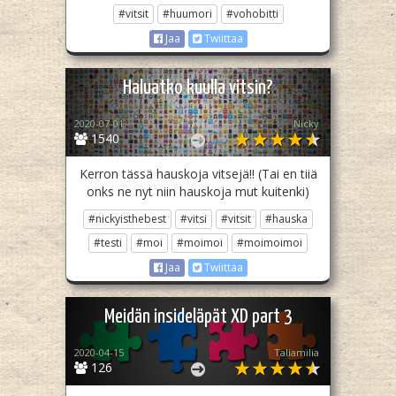
#vitsit
#huumori
#vohobitti
Jaa
Twiittaa
Haluatko kuulla vitsin?
2020-07-01
Nicky
1540
Kerron tässä hauskoja vitsejä!! (Tai en tiiä
onks ne nyt niin hauskoja mut kuitenki)
#nickyisthebest
#vitsi
#vitsit
#hauska
#testi
#moi
#moimoi
#moimoimoi
Jaa
Twiittaa
Meidän insideläpät XD part 3
2020-04-15
Taliamilia
126