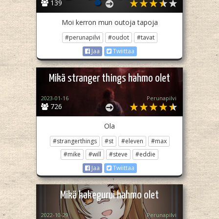
139
Moi kerron mun outoja tapoja
#perunapilvi
#oudot
#tavat
Jaa
Twiittaa
Mikä stranger things hahmo olet
2023-01-16
Perunapilvi
726
Ola
#strangerthings
#st
#eleven
#max
#mike
#will
#steve
#eddie
Jaa
Twiittaa
Mikä kakegurui hahmo olet
2022-10-29
Perunapilvi