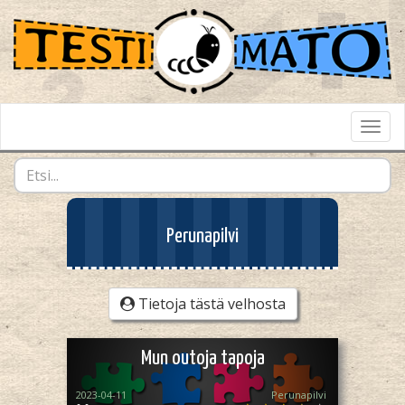
Toggl
Navig
Perunapilvi
Tietoja tästä velhosta
Mun outoja tapoja
2023-04-11
Perunapilvi