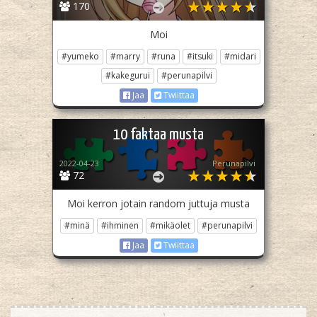
170
Moi
#yumeko
#marry
#runa
#itsuki
#midari
#kakegurui
#perunapilvi
Jaa
Twiittaa
10 faktaa musta
2022-04-23
Perunapilvi
72
Moi kerron jotain random juttuja musta
#minä
#ihminen
#mikäolet
#perunapilvi
Jaa
Twiittaa