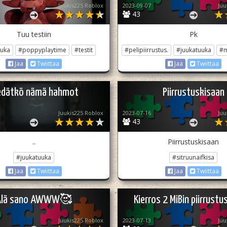
Juukis225 Roblox
2023-09-07
Juu
43
Tuu testiin
Pk
uuka
#poppyplaytime
#testit
#pelipiirrustus.
#juukatuuka
#m
Jaa
Twiittaa
Jaa
Twiittaa
edätkö nämä hahmot
Piirrustuskisaan
Juukis225 Roblox
2023-07-16
Juu
43
..
Piirrustuskisaan
#juukatuuka
#sitruunaifkisa
Jaa
Twiittaa
Jaa
Twiittaa
Älä sano AWWW🥰
Kierros 2 MiBin piirrustu
Juukis225 Roblox
2023-07-13
Juu