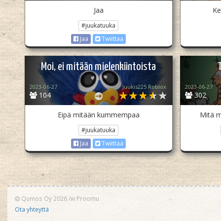
Jaa
Ke
#juukatuuka
Jaa
Twiittaa
Moi, ei mitään mielenkiintoista
2023-06-27
Juukis225 Roblox
2023-06-27
104
302
Eipä mitään kummempaa
Mitä m
#juukatuuka
Jaa
Twiittaa
Qumos Oy 2026
/w
Proomu
Ota yhteyttä