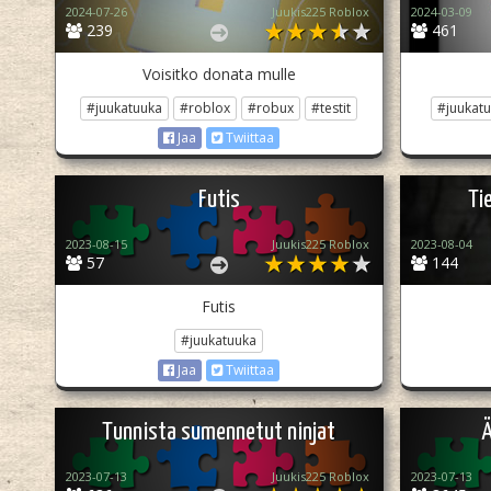
2024-07-26
Juukis225 Roblox
2024-03-09
239
461
Voisitko donata mulle
#juukatuuka
#roblox
#robux
#testit
#juukat
Jaa
Twiittaa
Futis
Ti
2023-08-15
Juukis225 Roblox
2023-08-04
57
144
Futis
#juukatuuka
Jaa
Twiittaa
Tunnista sumennetut ninjat
2023-07-13
Juukis225 Roblox
2023-07-13