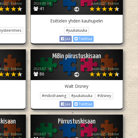
kis225 Roblox
2023-09-04
Juukis225 Roblox
41
Esittelen yhden kauhupelin
ysteerimies
#juukatuuka
Jaa
Twiittaa
MiBin piirustuskisaan
kis225 Roblox
2023-07-14
Juukis225 Roblox
86
Walt Disney
#mibidrawing
#juukatuuka
#disney
Jaa
Twiittaa
skisaan
Piirrustuskisaan
kis225 Roblox
2023-07-11
Juukis225 Roblox