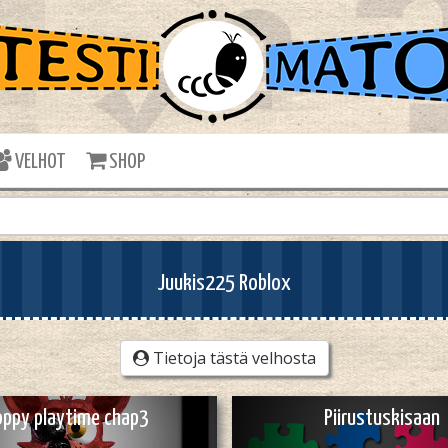
VELHOT
SHOP
Juukis225 Roblox
Tietoja tästä velhosta
oppy playtime chap3
Piirustuskisaan