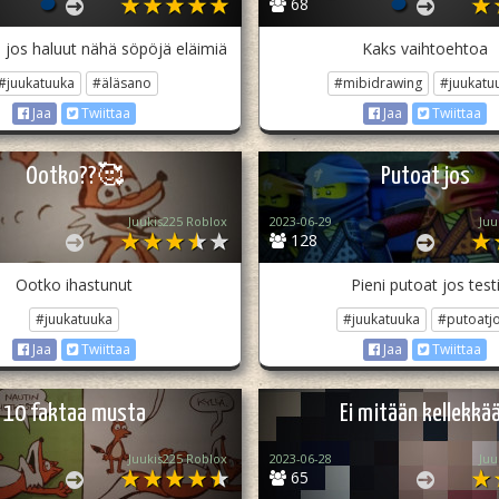
68
n jos haluut nähä söpöjä eläimiä
Kaks vaihtoehtoa
#juukatuuka
#äläsano
#mibidrawing
#juukatu
Jaa
Twiittaa
Jaa
Twiittaa
Ootko??🥰
Putoat jos
Juukis225 Roblox
2023-06-29
Juu
128
Ootko ihastunut
Pieni putoat jos test
#juukatuuka
#juukatuuka
#putoatj
Jaa
Twiittaa
Jaa
Twiittaa
10 faktaa musta
Ei mitään kellekkä
Juukis225 Roblox
2023-06-28
Juu
65