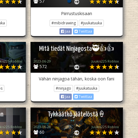
57
Piirrustuskisaan
uka
#mibidrawing
#juukatuuka
Jaa
Twiittaa
Mitä tiedät Ninjagosta🥷👍👍
kis225 Roblox
2023-06-29
Juukis225 Roblox
572
i
Vähän ninjagoa tähän, koska oon fani
os
#ninjago
#juukatuuka
Jaa
Twiittaa
än
Tykkäätkö jäätelöstä🍦
kis225 Roblox
2023-06-28
Juukis225 Roblox
60