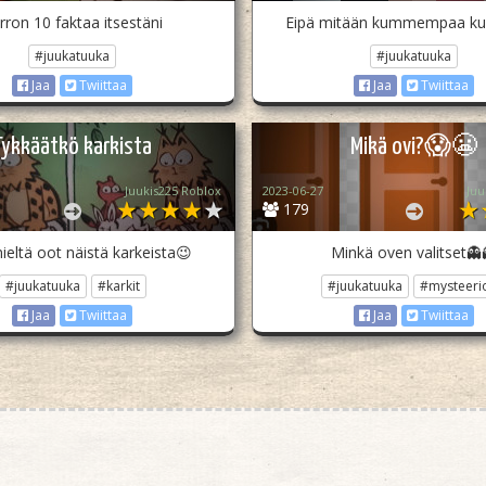
rron 10 faktaa itsestäni
Eipä mitään kummempaa kui
#juukatuuka
#juukatuuka
Jaa
Twiittaa
Jaa
Twiittaa
Tykkäätkö karkista
Mikä ovi?😱😬
Juukis225 Roblox
2023-06-27
Juu
179
ieltä oot näistä karkeista😉
Minkä oven valitset👻
#juukatuuka
#karkit
#juukatuuka
#mysteeri
Jaa
Twiittaa
Jaa
Twiittaa