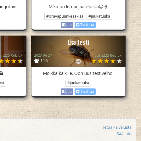
n jotain
Mikä on lempi jäätelöstä😉🍦
#oravapuunkesäkisa
#juukatuuka
Jaa
Twiittaa
Eka testi
kis225 Roblox
2023-06-27
Juukis225 Roblox
116
👻
Moikka kaikille. Oon uus testivelho.
ovi
#juukatuuka
Jaa
Twiittaa
Tietoa Palvelusta
Säännöt