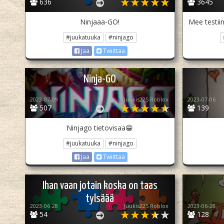
636
3645
Ninjaaa-GO!
Mee testii
#juukatuuka
#ninjago
Jaa
Twiittaa
Ninja-GO
2023-07-09
Juukis225 Roblox
2023-07-06
507
139
Ninjago tietovisaa😁
#juukatuuka
#ninjago
Jaa
Twiittaa
Ihan vaan jotain koska on taas
tylsäää
2023-06-28
Juukis225 Roblox
2023-06-28
54
128