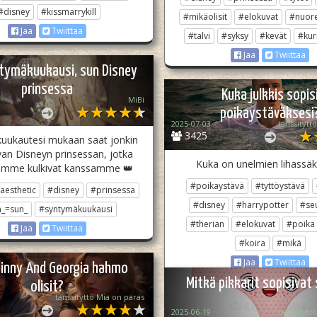
#disney
#kissmarrykill
#mikäolisit
#elokuvat
#nuore
Jaa
Twiittaa
#talvi
#syksy
#kevät
#kur
Jaa
Twiittaa
tymäkuukausi, sun Disney
prinsessa
Kuka julkkis sopis
MiBi
poikaystäväksesi
2025-07-03
tanssitytt
3425
uukautesi mukaan saat jonkin
an Disneyn prinsessan, jotka
Kuka on unelmien lihassäkki
emme kulkivat kanssamme 👑
#poikaystävä
#tyttöystävä
aesthetic
#disney
#prinsessa
#disney
#harrypotter
#seu
_=sun_
#syntymäkuukausi
#therian
#elokuvat
#poika
Jaa
Twiittaa
#koira
#mikä
Jaa
Twiittaa
Ginny And Georgia hahmo
Mitkä pikkarit sopisivat 
olisit?
tanssityttö Mia on paras
2025-06-19
tanssitytt