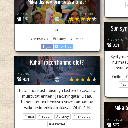
Mikä disney prinsessa olet?
2025-07-20
Tirppali
1322
Sun syn
Moi
#prinsessa
#disney
#arvaan
2025-07-08
821
Jaa
Twiittaa
Syntymäk
Kuka Frozen hahmo olet?
hurmaav
lapsuut
2025-06-26
MiBi
#mibi
#
451
#sun
Ketä suositusta disneyn lastenelokuvasta
muistutat eniten? Jääkuningatar Elsaa,
hänen lämminhenkistä siskoaan Annaa
vaiko esimerkiksi leikkisää Olafia? ☃️
Mikä 
#mibi
#frozen
#disney
#mikäolet
2025-06-20
#kukaolet
527