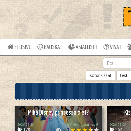
ETUSIVU
HAUSKAT
ASIALLISET
VISAT
soturikissat
testi
Mikä Disney prinsessa olet?
Kis
2026-06-13
☕🪶~(ℍaltijatar)~📖🍂
2026-01-03
178
264