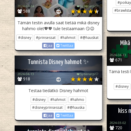
#poikay
2024-07-24
❤️Sydänarpi🤍
#brawlsta
588
Tämän testin avulla saat tietää mikä disney
hahmo olet💖💖 tule testaamaan 😏😉
#disney
#prinsessat
#hahmot
#@hauskat
Mikä
Jaa
Twiittaa
2024-04-13
671
Tunnista Disney hahmot ✨
Tämä testi 
2024-04-13
❤️Sydänarpi🤍
918
#disney
Testaa tiedätkö Disney hahmot
#disney
#hahmot
#hahmo
#disneyprinsessat
#@hauska
kiss 
Jaa
Twiittaa
2024-03-02
720