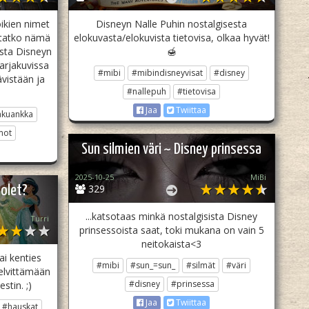
ikien nimet
Disneyn Nalle Puhin nostalgisesta
statko nämä
elokuvasta/elokuvista tietovisa, olkaa hyvät!
esta Disneyn
🍯
arjakuvissa
#mibi
#mibindisneyvisat
#disney
ävistään ja
#nallepuh
#tietovisa
Jaa
Twiittaa
akuankka
mot
Sun silmien väri ~ Disney prinsessa
2025-10-25
MiBi
329
 olet?
...katsotaas minkä nostalgisista Disney
Turri
prinsessoista saat, toki mukana on vain 5
neitokaista<3
ai kenties
#mibi
#sun_=sun_
#silmät
#väri
elvittämään
#disney
#prinsessa
stin. ;)
Jaa
Twiittaa
#hauskat