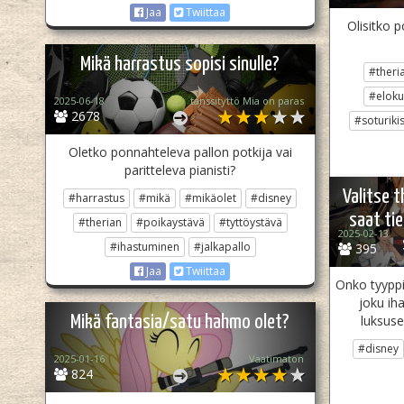
Jaa
Twiittaa
Olisitko 
Mikä harrastus sopisi sinulle?
#theri
#eloku
2025-06-18
tanssityttö Mia on paras
2678
#soturiki
Oletko ponnahteleva pallon potkija vai
paritteleva pianisti?
Valitse t
#harrastus
#mikä
#mikäolet
#disney
saat tie
#therian
#poikaystävä
#tyttöystävä
2025-02-13
#ihastuminen
#jalkapallo
395
Jaa
Twiittaa
Onko tyyppi
joku ih
Mikä fantasia/satu hahmo olet?
luksuse
#disney
2025-01-16
Vaatimaton
824