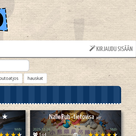
KIRJAUDU SISÄÄN
putoatjos
hauskat
sa ★
Nalle Puh -tietovisa ☕︎
MiBi
2025-12-26
MiBi
144