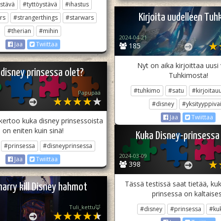
stävä
#tyttöystävä
#ihastus
Kirjoita uudelleen Tuh
rs
#strangerthings
#starwars
#therian
#mihin
2024-04-21
Y
Jaa
Twiittaa
185
Nyt on aika kirjoittaa uusi
 disney prinsessa olet?
Tuhkimosta!
#tuhkimo
#satu
#kirjoitau
Papupää
#disney
#yksityyppiva
Jaa
Twiittaa
kertoo kuka disney prinsessoista
on eniten kuin sinä!
Kuka Disney-prinsessa
#prinsessa
#disneyprinsessa
2024-03-09
Jaa
Twiittaa
398
Tässä testissä saat tietää, ku
marry kill Disney hahmot
prinsessa on kaltaises
Tuli_kettu🦊
#disney
#prinsessa
#ku