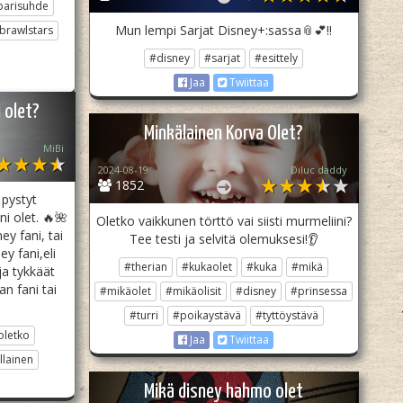
parisuhde
Mun lempi Sarjat Disney+:sassa📎💕!!
brawlstars
#disney
#sarjat
#esittely
Jaa
Twiittaa
 olet?
Minkälainen Korva Olet?
MiBi
2024-08-19
Diluc daddy
1852
ä pystyt
i olet. 🔥🌺
Oletko vaikkunen törttö vai siisti murmeliini?
y fani, tai
Tee testi ja selvitä olemuksesi!👂
ey fani,eli
#therian
#kukaolet
#kuka
#mikä
ja tykkäät
n fani tai
#mikäolet
#mikäolisit
#disney
#prinsessa
#turri
#poikaystävä
#tyttöystävä
oletko
Jaa
Twiittaa
llainen
Mikä disney hahmo olet