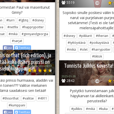
5519
pormestari Paul vai masentunut
Ginny?
Sopisiko sinulle poskiesi väliin
narut vai purjelaivan purj
an
#turri
#lgbtq
#disney
selvitämme! (Testi ei ole tar
va
#netflix
#happrypotter
mielensäpahoittajille
ssat
#mikä
#ginnyandgeorgia
#disney
#pikkarit
#therian
#
#sarjat
#tyttöystävä
#poikaystävä
Jaa
Twiittaa
#mikä
#olet
#harrypotter
his or that (rich edition), ja
#tiktok
tää kuka disney prinssi on
Jaa
Twiittaa
Tunnista Julkkis Kuvasta!
peaceandlovee<3
sielunkumppanisi!!
2025-01-30
tanssitytt
äsi prinssi hurmaava, aladdin vai
2842
an toinen??? Valitse mieluinen
lämä saadaksesi sen tietää!!
Pystytkö tunnistamaan jul
häpykarvan tai akilleinkan
#thisorthat
#valitse
#4911
perusteella?
#kumppani
#julkkis
#mikä
#kuka
#
Jaa
Twiittaa