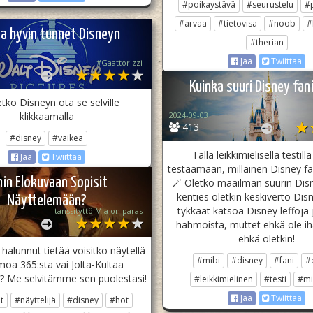
#poikaystävä
#seurustelu
#
#arvaa
#tietovisa
#noob
#
ka hyvin tunnet Disneyn
#therian
Jaa
Twiittaa
#Gaattorizzi
Kuinka suuri Disney fani
tko Disneyn ota se selville
klikkaamalla
2024-09-03
413
#disney
#vaikea
Tällä leikkimielisellä testill
Jaa
Twiittaa
testaamaan, millainen Disney fan
hin Elokuvaan Sopisit
🪄 Oletko maailman suurin Disne
kenties oletkin keskiverto Disn
Näyttelemään?
tykkäät katsoa Disney leffoja 
tanssityttö Mia on paras
hahmoista, muttet ehkä ole iha
ehkä oletkin!
 halunnut tietää voisitko näytellä
#mibi
#disney
#fani
#
oa 365:sta vai Jolta-Kultaa
ä? Me selvitämme sen puolestasi!
#leikkimielinen
#testi
#mi
Jaa
Twiittaa
t
#näyttelijä
#disney
#hot