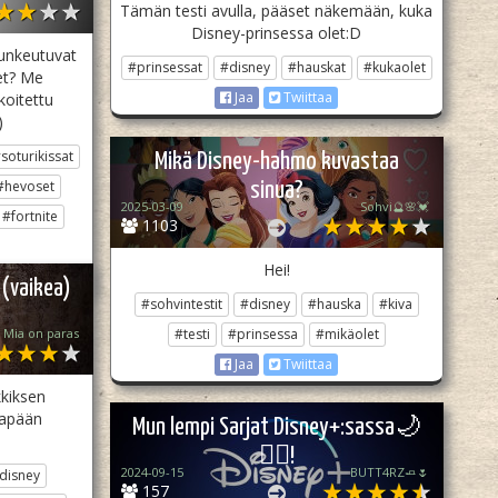
Tämän testi avulla, pääset näkemään, kuka
Disney-prinsessa olet:D
 tunkeutuvat
#prinsessat
#disney
#hauskat
#kukaolet
eet? Me
Jaa
Twiittaa
koitettu
)
soturikissat
Mikä Disney-hahmo kuvastaa
#hevoset
sinua?
2025-03-09
Sohvi🔮🌸💓
#fortnite
1103
Hei!
 (vaikea)
#sohvintestit
#disney
#hauska
#kiva
ö Mia on paras
#testi
#prinsessa
#mikäolet
Jaa
Twiittaa
kkiksen
tapään
Mun lempi Sarjat Disney+:sassa🌙
🧚‍♀️!
2024-09-15
BUTT4RZ🧈🌷
disney
157