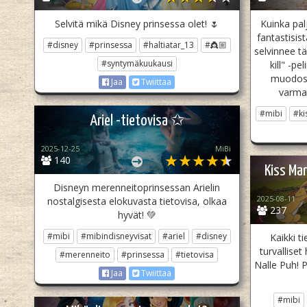
Selvitä mikä Disney prinsessa olet! 🌷
Kuinka pal
fantastisis
#disney
#prinsessa
#haltiatar_13
#👸🏼
selvinnee tä
#syntymäkuukausi
kill" -p
muodoss
Jaa
Twiittaa
varmas
#mibi
#ki
Ariel -tietovisa ✩
2025-12-25
MiBi
140
Kiss Mar
Disneyn merenneitoprinsessan Arielin
2025-08-11
nostalgisesta elokuvasta tietovisa, olkaa
237
hyvät! 💚
#mibi
#mibindisneyvisat
#ariel
#disney
Kaikki t
turvallise
#merenneito
#prinsessa
#tietovisa
Nalle Puh! P
Jaa
Twiittaa
#mibi