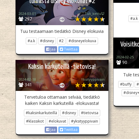
tunnista disney elokuvat #2
2024-03-01
Tuli_kettu🦊
297
#a.k
Tuu testaamaan tiedätkö Disney elokuvia
#a.k
#disney
#2
#disneyelokuva
Voisitk
Jaa
Twiittaa
2024-02-25
90
Kaksin karkuteillä -tietovisa!
Tule tes
2024-02-18
Yksityyppivain
341
#buffy
#
#disney
Tervetuloa ottamaan selvää, tiedätkö
kaiken Kaksin karkuteillä -elokuvasta!
#kaksinkarkuteillä
#disney
#tietovisa
#klassikot
#elokuvat
#yksityyppivain
Jaa
Twiittaa