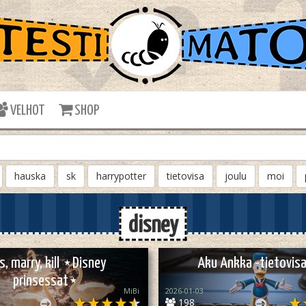
VELHOT
SHOP
hauska
sk
harrypotter
tietovisa
joulu
moi
disney
s, marry, kill ⋆Disney
Aku Ankka -tietovi
prinsessat⋆
MiBi
2026-01-03
198