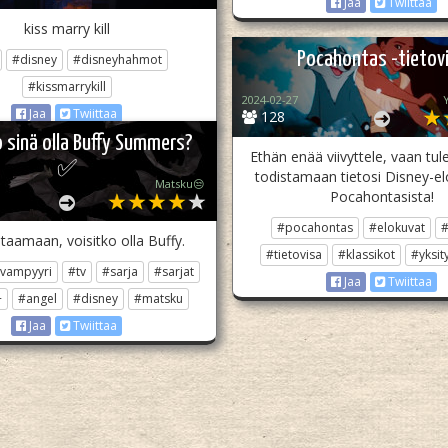
Jaa
Twiittaa
kiss marry kill
Pocahontas -tietov
#disney
#disneyhahmot
#kissmarrykill
2024-02-27
Y
Jaa
Twiittaa
128
o sinä olla Buffy Summers?
Ethän enää viivyttele, vaan tul
✅
todistamaan tietosi Disney-e
Matsku😒
Pocahontasista!
#pocahontas
#elokuvat
#
taamaan, voisitko olla Buffy.
#tietovisa
#klassikot
#yksit
vampyyri
#tv
#sarja
#sarjat
Jaa
Twiittaa
+
#angel
#disney
#matsku
Jaa
Twiittaa