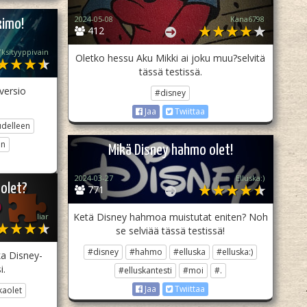
2024-05-08
Kana6798
kimo!
412
ksityyppivain
Oletko hessu Aku Mikki ai joku muu?selvitä
tässä testissä.
 versio
#disney
Jaa
Twiittaa
udelleen
in
Mikä Disney hahmo olet!
2024-03-27
Elluska:)
 olet?
771
Ketä Disney hahmoa muistutat eniten? Noh
liar
se selviää tässä testissä!
#disney
#hahmo
#elluska
#elluska:)
ka Disney-
i.
#elluskantesti
#moi
#.
Jaa
Twiittaa
kaolet