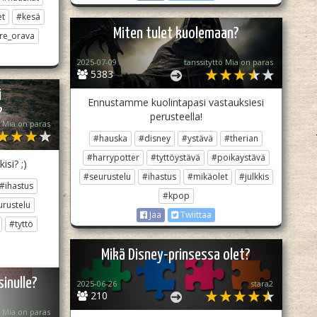
t
#kesä
Miten tulet kuolemaan?
re_orava
2025-07-09
tanssityttö Mia on paras
5383
i
Ennustamme kuolintapasi vastauksiesi
?
perusteella!
ö Mia on paras
#hauska
#disney
#ystävä
#therian
#harrypotter
#tyttöystävä
#poikaystävä
si? ;)
#seurustelu
#ihastus
#mikäolet
#julkkis
#ihastus
#kpop
rustelu
Jaa
Twiittaa
#tyttö
Mikä Disney-prinsessa olet?
sinulle?
2025-06-26
stara2
210
ö Mia on paras