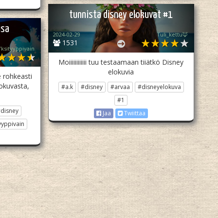
tunnista disney elokuvat #1
isa
2024-02-29
Tuli_kettu🦊
1531
ksityyppivain
Moiiiiiiiiiiii tuu testaamaan tiiätkö Disney
elokuvia
e rohkeasti
lokuvasta,
#a.k
#disney
#arvaa
#disneyelokuva
#1
disney
Jaa
Twiittaa
yyppivain