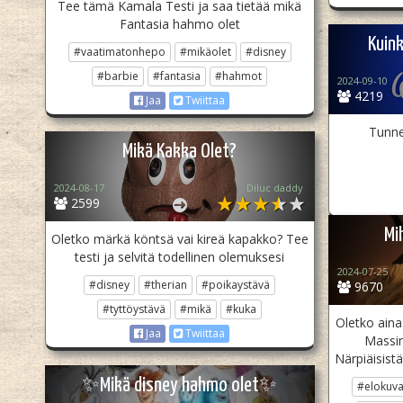
Tee tämä Kamala Testi ja saa tietää mikä
Fantasia hahmo olet
Kuin
#vaatimatonhepo
#mikäolet
#disney
#barbie
#fantasia
#hahmot
2024-09-10
4219
Jaa
Twiittaa
Tunne
Mikä Kakka Olet?
2024-08-17
Diluc daddy
2599
Mi
Oletko märkä köntsä vai kireä kapakko? Tee
testi ja selvitä todellinen olemuksesi
2024-07-25
#disney
#therian
#poikaystävä
9670
#tyttöystävä
#mikä
#kuka
Oletko aina
Jaa
Twiittaa
Massim
Närpiäisist
✨Mikä disney hahmo olet✨
#elokuva