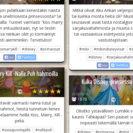
jon pidätkään kenestäkin näistä
Mitkä olivat Aku Ankan veljenpo
ta unelmoivista prinsessoista? Se
tai kuinka monta heitä oli? Mui
ällä. Tunnet varmasti "kiss marry
seuraavat asiat tästä nostalgis
elin entuudestaan, nyt se testin
sarjakuvahahmosta ja muista s
a niinkuin olet jo törmännyt
tai vastaavissa esiintyvistä yst
ti aiemminkin. Tervetuloo!
vastustajistaan.
ssmarrykill
#disney
#prinsessat
#mibi
#mibindisneyvisat
#
#disney
#sarjakuvahah
Jaa
Twiittaa
Jaa
Twiittaa
ry Kill -Nalle Puh hahmoilla
Kuka Disney-prinsessa
MiBi
2025-08-10
1076
ietävät varmasti nämä tutut ja
t hahmot, heistä tunnetuin lienee
Olisitko ystävällinen Lumikki v
elaamme heillä Kiss, Marry, Kill -
kaunis Tähkäpää? Sen pääset s
peliä.
nopeasti tekemällä tämän te
#asiaajuontajalle
#nallepuh
#disney
#prinsessa
#tytöt