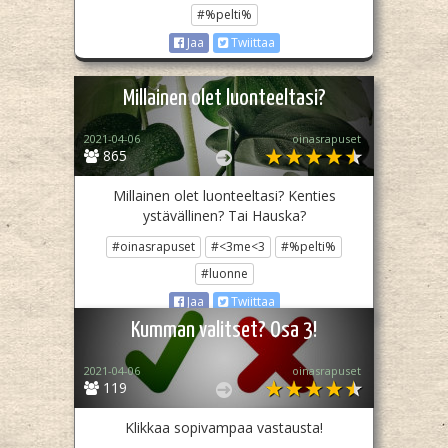
#%pelti%
Jaa
Twiittaa
Millainen olet luonteeltasi?
2021-04-06
oinasrapuset
865
Millainen olet luonteeltasi? Kenties
ystävällinen? Tai Hauska?
#oinasrapuset
#<3me<3
#%pelti%
#luonne
Jaa
Twiittaa
Kumman valitset? Osa 3!
2021-04-06
oinasrapuset
119
Klikkaa sopivampaa vastausta!