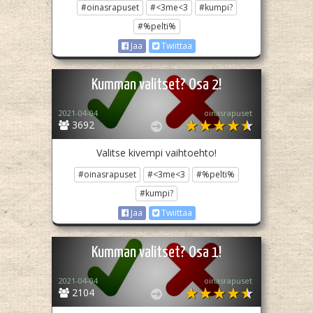
#oinasrapuset
#<3me<3
#kumpi?
#%pelti%
Jaa
Twiittaa
Kumman valitset? Osa 2!
2021-04-04
oinasrapuset
3692
Valitse kivempi vaihtoehto!
#oinasrapuset
#<3me<3
#%pelti%
#kumpi?
Jaa
Twiittaa
Kumman valitset? Osa 1!
2021-04-04
oinasrapuset
2104