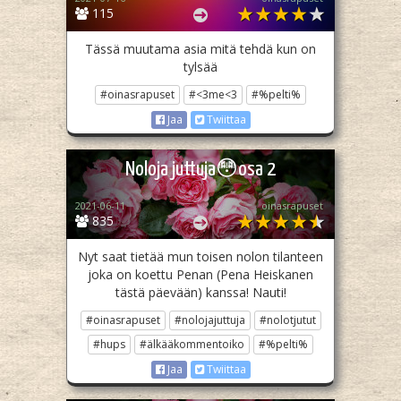
115
Tässä muutama asia mitä tehdä kun on
tylsää
#oinasrapuset
#<3me<3
#%pelti%
Jaa
Twiittaa
Noloja juttuja😳osa 2
2021-06-11
oinasrapuset
835
Nyt saat tietää mun toisen nolon tilanteen
joka on koettu Penan (Pena Heiskanen
tästä päevään) kanssa! Nauti!
#oinasrapuset
#nolojajuttuja
#nolotjutut
#hups
#älkääkommentoiko
#%pelti%
Jaa
Twiittaa