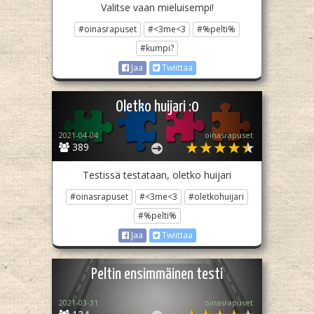
Valitse vaan mieluisempi!
#oinasrapuset
#<3me<3
#%pelti%
#kumpi?
Jaa
Twiittaa
Oletko huijari :0
2021-04-04
oinasrapuset
389
Testissä testataan, oletko huijari
#oinasrapuset
#<3me<3
#oletkohuijari
#%pelti%
Jaa
Twiittaa
Peltin ensimmäinen testi
2021-03-31
oinasrapuset