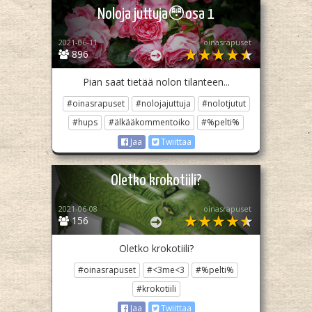
Noloja juttuja😳osa 1
2021-06-11
oinasrapuset
896
Pian saat tietää nolon tilanteen...
#oinasrapuset
#nolojajuttuja
#nolotjutut
#hups
#älkääkommentoiko
#%pelti%
Jaa
Twiittaa
Oletko krokotiili?
2021-06-08
oinasrapuset
156
Oletko krokotiili?
#oinasrapuset
#<3me<3
#%pelti%
#krokotiili
Jaa
Twiittaa