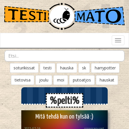
Toggl
Navig
soturikissat
testi
hauska
sk
harrypotter
tietovisa
joulu
moi
putoatjos
hauskat
%pelti%
Mitä tehdä kun on tylsää :)
2021-07-16
oinasrapuset