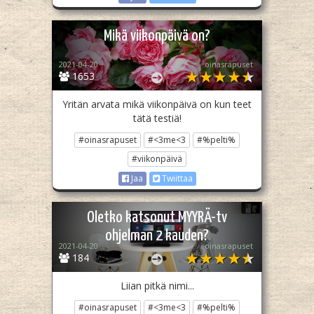
Mikä viikonpäivä on?
2021-04-20
oinasrapuset
1653
Yritän arvata mikä viikonpäivä on kun teet
tätä testiä!
#oinasrapuset
#<3me<3
#%pelti%
#viikonpäivä
Jaa
Twiittaa
Oletko katsonut MYYRÄ-tv
ohjelman 2 kauden?
2021-04-20
oinasrapuset
184
Liian pitkä nimi...
#oinasrapuset
#<3me<3
#%pelti%