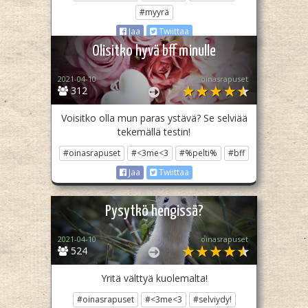
#myyrä
Jaa
Twiittaa
Olisitko hyvä bff minulle
2021-04-10
oinasrapuset
312
Voisitko olla mun paras ystävä? Se selviää
tekemällä testin!
#oinasrapuset
#<3me<3
#%pelti%
#bff
Jaa
Twiittaa
Pysytkö hengissä?
2021-04-10
oinasrapuset
524
Yritä välttyä kuolemalta!
#oinasrapuset
#<3me<3
#selviydy!