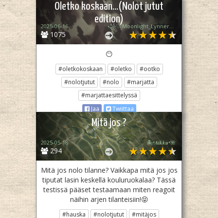
Oletko koskaan...(Nolot jutut
edition)
2025-06-16
꧁♡ Moonlight_Lynner_Lover ♡꧂
1075
😶
#oletkokoskaan
#oletko
#ootko
#nolotjutut
#nolo
#marjatta
#marjattaesittelyssä
Jaa
Twiittaa
Mitä jos ?
2025-05-18
🏝️•𝑨𝒊𝒌𝒌𝒖•🌺
294
Mitä jos nolo tilanne? Vaikkapa mitä jos jos
tiputat lasin keskellä kouluruokalaa? Tässä
testissä pääset testaamaan miten reagoit
näihin arjen tilanteisiin!😝
#hauska
#nolotjutut
#mitäjos