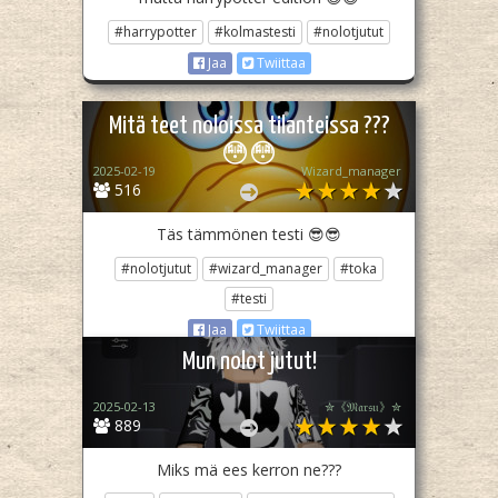
#harrypotter
#kolmastesti
#nolotjutut
Jaa
Twiittaa
Mitä teet noloissa tilanteissa ???
😳😳
2025-02-19
Wizard_manager
516
Täs tämmönen testi 😎😎
#nolotjutut
#wizard_manager
#toka
#testi
Jaa
Twiittaa
Mun nolot jutut!
2025-02-13
✮《𝔐𝔞𝔯𝔰𝔲》✮
889
Miks mä ees kerron ne???