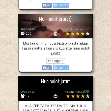
Jaa
Twiittaa
Mun nolot jutut :)
2025-04-23
Funne polo<3
256
Moi tää on mun uusi testi piitkästä aikaa.
Tässä näätte eikun siis kuulette mun nolot
jutut:)
#nolotjutut
Jaa
Twiittaa
Mun nolot jutut
2025-04-20
Kissanomistaja😺🐱
879
ÄLÄ TEE TÄTÄ TESTIÄ TAI MÄ TUUN
SÄIKÄYTTÄMÄÄN SUT HUOMENNA!!!!!!!!!