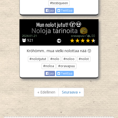
#testiqueen
Jaa
Twiittaa
Mun nolot jutut! 🫣💀
2024-01-21
oravapuu⋆˚꩜｡🏳️‍🌈
921
Kröhömm.. mua vielki nolottaa nää 😗
#nolotjutut
#nolo
#noloo
#nolot
#noloa
#oravapuu
Jaa
Twiittaa
« Edellinen
Seuraava »