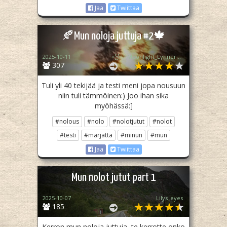
Jaa
Twiittaa
🍂Mun noloja juttuja #2🍁
2025-10-11
꧁♡ Moonlight_Lynner_Lover ♡꧂
307
Tuli yli 40 tekijää ja testi meni jopa nousuun
niin tuli tämmöinen:) Joo ihan sika
myöhässä:]
#nolous
#nolo
#nolotjutut
#nolot
#testi
#marjatta
#minun
#mun
Jaa
Twiittaa
Mun nolot jutut part 1
2025-10-07
Lilys_eyes
185
Kerron mun noloja juttuja, te kerrotte onko