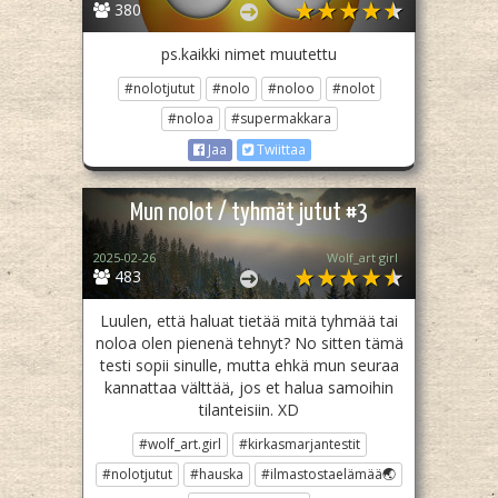
380
ps.kaikki nimet muutettu
#nolotjutut
#nolo
#noloo
#nolot
#noloa
#supermakkara
Jaa
Twiittaa
Mun nolot / tyhmät jutut #3
2025-02-26
Wolf_art girl ‎
483
Luulen, että haluat tietää mitä tyhmää tai
noloa olen pienenä tehnyt? No sitten tämä
testi sopii sinulle, mutta ehkä mun seuraa
kannattaa välttää, jos et halua samoihin
tilanteisiin. XD
#wolf_art.girl
#kirkasmarjantestit
#nolotjutut
#hauska
#ilmastostaelämää🌏