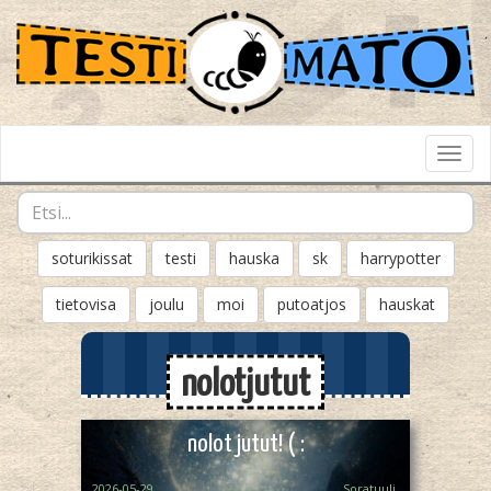
Toggl
Navig
soturikissat
testi
hauska
sk
harrypotter
tietovisa
joulu
moi
putoatjos
hauskat
nolotjutut
nolot jutut! ( :
2026-05-29
Soratuuli