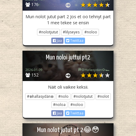
176
Mun nolot jutut part 2 Jos et oo tehnyt part
1 mee tekee se ensin
#nolotjutut
#lilyseyes
#noloo
Jaa
Twiittaa
Mun noloi juttui pt2
2026-01-09
🏁🌻Hallasydän🌻🏎️
152
Näit oli vaikee keksii.
#❄️hallasydän❄️
#nolo
#nolotjutut
#nolot
#noloa
#noloo
Jaa
Twiittaa
Mun nolot jutut pt 2😂😳