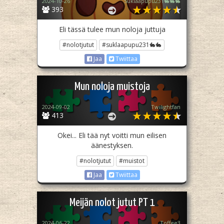
2024-10-26
Suklaapupu231🐇🐇🐇
393
Eli tässä tulee mun noloja juttuja
#nolotjutut
#suklaapupu231🐇🐇
Jaa
Twiittaa
Mun noloja muistoja
2024-09-02
Twilightfan
413
Okei... Eli tää nyt voitti mun eilisen
äänestyksen.
#nolotjutut
#muistot
Jaa
Twiittaa
Meijän nolot jutut PT 1
2024-06-22
Toffee3