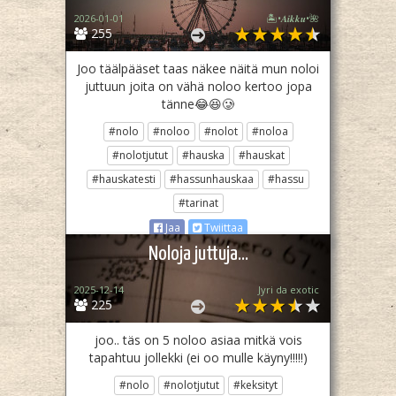
2026-01-01
🏝️•𝑨𝒊𝒌𝒌𝒖•🌺
255
Joo täälpääset taas näkee näitä mun noloi
juttuun joita on vähä noloo kertoo jopa
tänne😂😆🥲
#nolo
#noloo
#nolot
#noloa
#nolotjutut
#hauska
#hauskat
#hauskatesti
#hassunhauskaa
#hassu
#tarinat
Jaa
Twiittaa
Noloja juttuja...
2025-12-14
Jyri da exotic
225
joo.. täs on 5 noloo asiaa mitkä vois
tapahtuu jollekki (ei oo mulle käyny!!!!!)
#nolo
#nolotjutut
#keksityt