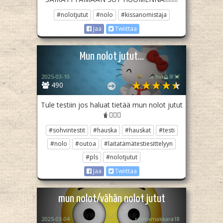
#nolotjutut
#nolo
#kissanomistaja
Jaa
Twiittaa
Mun nolot jutut...
2025-03-10
Sohvi🔮🌸💓
490
Tule testiin jos haluat tietää mun nolot jutut
🧋👍🏻🤗
#sohvintestit
#hauska
#hauskat
#testi
#nolo
#outoa
#laitatämätestiesittelyyn
#pls
#nolotjutut
Jaa
Twiittaa
mun nolot/vähän nolot jutut
2025-03-04
remixmakkara18