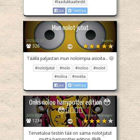
#laadukkaattestit
Jaa
Twiittaa
Mun nolot jutut
2025-02-21
Noelia
326
Täällä paljastan mun noloimpia asioita... 🫢
#nolotjutut
#nolo
#noloo
#nolot
#noloa
#noelia
Jaa
Twiittaa
Onks noloo harrypotter edition 😳
😳🧙‍♂️🧙‍♂️
2025-02-20
Wizard_manager
1236
Tervetuloa testiin tää on sama nolotjutut
mutta harrypotter edition 😅😅