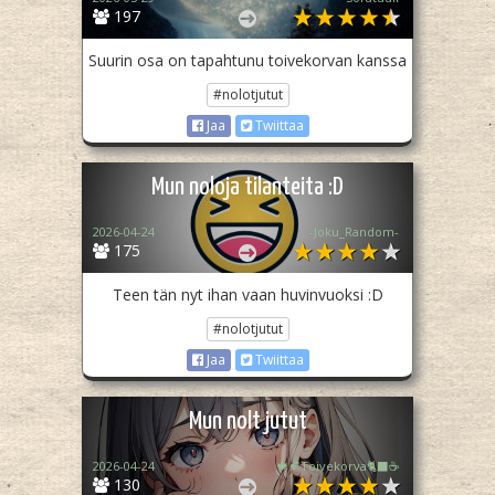
197
Suurin osa on tapahtunu toivekorvan kanssa
#nolotjutut
Jaa
Twiittaa
Mun noloja tilanteita :D
2026-04-24
-Joku_Random-
175
Teen tän nyt ihan vaan huvinvuoksi :D
#nolotjutut
Jaa
Twiittaa
Mun nolt jutut
2026-04-24
🍁🍂Toivekorva🐈‍⬛☕
130