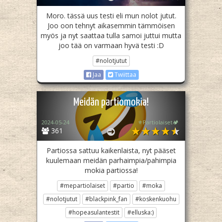
Moro. tässä uus testi eli mun nolot jutut.
Joo oon tehnyt aikasemmin tämmöisen
myös ja nyt saattaa tulla samoi juttui mutta
joo tää on varmaan hyvä testi :D
#nolotjutut
Jaa
Twiittaa
Meidän partiomokia!
2024-05-24
⚜️Partiolaiset🏕️
361
Partiossa sattuu kaikenlaista, nyt pääset
kuulemaan meidän parhaimpia/pahimpia
mokia partiossa!
#mepartiolaiset
#partio
#moka
#nolotjutut
#blackpink_fan
#koskenkuohu
#hopeasulantestit
#elluska:)