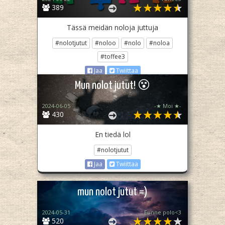
389
Tässä meidän noloja juttuja
#nolotjutut
#noloo
#nolo
#noloa
#toffee3
Jaa
Twiittaa
Mun nolot jutut! 😵
2024-06-05
-★ Moi ★-
430
En tiedä lol
#nolotjutut
Jaa
Twiittaa
mun nolot jutut =)
2024-05-31
Funne polo<3
520