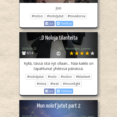
Joo
#noloo
#nolotjutut
#toivekorva
Jaa
Twiittaa
:,D Noloja tilanteita
2026-04-22
꧁♡ Moonlight_Lynner_Lover ♡꧂
614
Kyllä, tässä sitä nyt ollaan... Nää kaikki on
tapahtunut yhdessä päivässä.
#nolotjutut
#nolo
#noloo
#tilanteet
#minä
#testi
#moonlight
Jaa
Twiittaa
Mun nolot jutut part 2
2026-02-15
Lilys_eyes