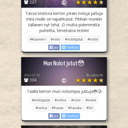
227
Tässä testissä kerron jotain noloja juttuja
mitä mulle on tapahtunut. Pitihän munkin
tällanen nyt tehä. :D mutta pidemmittä
puheitta, tervetuloa testiin!
#kisumirri
#nolo
#nolotjutut
#nolot
Jaa
Twiittaa
Mun Nolot jutut😳
2025-07-10
🏝️•𝑨𝒊𝒌𝒌𝒖•🌺
334
Täällä kerron mun noloimpia juttuja😳🥲
#nolotjutut
#noloo
#nolo
#nolot
#noloa
#hassu
#hauska
#lol
Jaa
Twiittaa