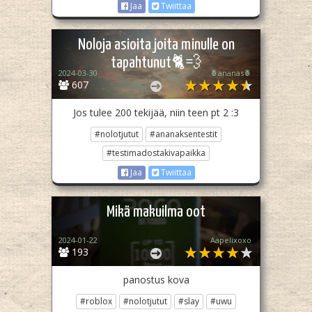
Jaa
Twiittaa
Noloja asioita joita minulle on
tapahtunut🐈💨
2024-03-30
🍍ananas🍍
607
Jos tulee 200 tekijää, niin teen pt 2 :3
#nolotjutut
#ananaksentestit
#testimadostakivapaikka
Jaa
Twiittaa
Mikä makuilma oot
2024-01-22
Aapelixoxo
193
panostus kova
#roblox
#nolotjutut
#slay
#uwu