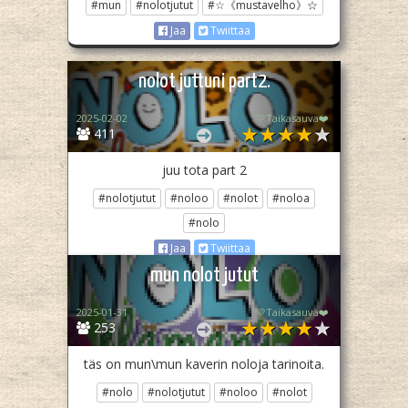
#mun
#nolotjutut
#☆《mustavelho》☆
Jaa
Twiittaa
nolot juttuni part2.
2025-02-02
💛Taikasauva❤️
411
juu tota part 2
#nolotjutut
#noloo
#nolot
#noloa
#nolo
Jaa
Twiittaa
mun nolot jutut
2025-01-31
💛Taikasauva❤️
253
täs on mun\mun kaverin noloja tarinoita.
#nolo
#nolotjutut
#noloo
#nolot