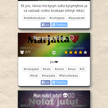
Eli joo, tässä mä kysyn sulta kysymyksiä ja
sä vastaat ootko koskaan tehnyt niitä:)
#oletkokoskaan
#nolotjutut
#lurjustestit
Jaa
Twiittaa
Mun noloja juttuja…😑
2025-07-27
꧁♡ Moonlight_Lynner_Lover ♡꧂
377
Juu❤️
#nolotjutut
#nolo
#nolot
#mun
#😑
#testi
#marjatta
#falcontestaa
Jaa
Twiittaa
Mun nolot jutut 👽✌🏻
2025-07-13
Kisumirri ☆