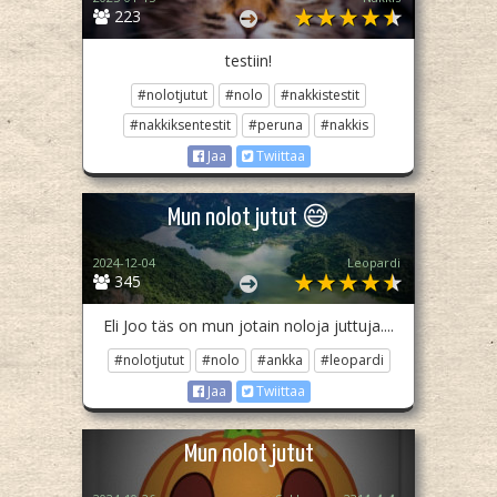
223
testiin!
#nolotjutut
#nolo
#nakkistestit
#nakkiksentestit
#peruna
#nakkis
Jaa
Twiittaa
Mun nolot jutut 😅
2024-12-04
Leopardi
345
Eli Joo täs on mun jotain noloja juttuja....
#nolotjutut
#nolo
#ankka
#leopardi
Jaa
Twiittaa
Mun nolot jutut