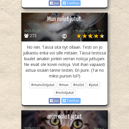
Jaa
Twiittaa
Mun nolot jutut.
2025-01-25
☆🐾 Astro/Roxie 🐾☆
273
No niin. Tässä sitä nyt ollaan. Testi on jo
julkaistu enkä voi sille mitään. Tässä testissä
kuulet ainakin jonkin verran noloja juttujani.
Ne eivät ole kovin noloja. Voit ihan vapaasti
astua sisään tänne testiin. En pure. (Tai no
miksi purisin lol?)
#munolotjutut
#mun
#nolot
#jutut
#nolotjutut
Jaa
Twiittaa
mun nolot jutut
2025-01-15
Nakkis