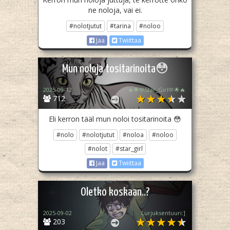
ne noloja, vai ei.
#nolotjutut
#tarina
#noloo
Jaa
Twiittaa
Mun noloja tositarinoita😳
2025-09-12
🔥🌟🫶Star_Girl🫶🌟🔥
712
Eli kerron tääl mun noloi tositarinoita 😳
#nolo
#nolotjutut
#noloa
#noloo
#nolot
#star_girl
Jaa
Twiittaa
Oletko koskaan..?
2025-09-02
Lurjuksentuuri:]
203