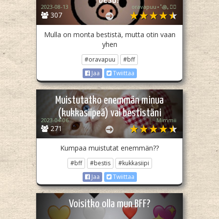
2023-08-13
oravapuu⋆˚꩜｡🏳️‍🌈
307
Mulla on monta bestistä, mutta otin vaan
yhen
#oravapuu
#bff
Jaa
Twiittaa
Muistutatko enemmän minua
(kukkasiipeä) vai bestistäni
2023-04-06
Mimmii
271
Kumpaa muistutat enemmän??
#bff
#bestis
#kukkasiipi
Jaa
Twiittaa
Voisitko olla mun BFF?