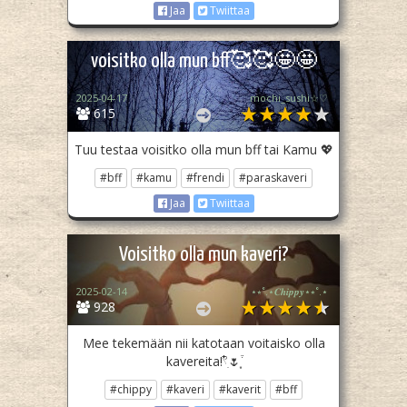
Jaa
Twiittaa
voisitko olla mun bff🥰🥰🤩🤩
2025-04-17
mochi_sushi☆♡
615
Tuu testaa voisitko olla mun bff tai Kamu 💖
#bff
#kamu
#frendi
#paraskaveri
Jaa
Twiittaa
Voisitko olla mun kaveri?
2025-02-14
⋆⭒˚.⋆𝑪𝒉𝒊𝒑𝒑𝒚⋆⭒˚.⋆
928
Mee tekemään nii katotaan voitaisko olla
kavereita!𓍢ִ໋🌷͙֒
#chippy
#kaveri
#kaverit
#bff