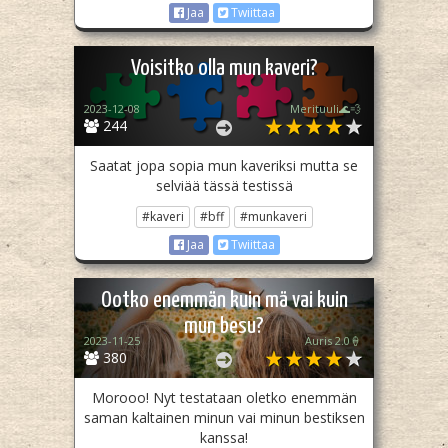
Jaa
Twiittaa
Voisitko olla mun kaveri?
2023-12-08
Merituuli🌊💨
244
Saatat jopa sopia mun kaveriksi mutta se
selviää tässä testissä
#kaveri
#bff
#munkaveri
Jaa
Twiittaa
Ootko enemmän kuin mä vai kuin
mun besu?
2023-11-25
Auris 2.0🍦
380
Morooo! Nyt testataan oletko enemmän
saman kaltainen minun vai minun bestiksen
kanssa!