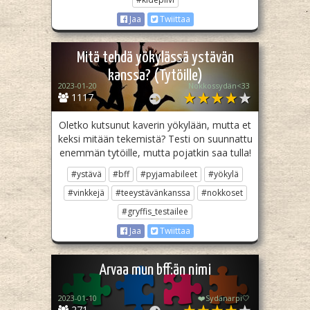
Jaa
Twiittaa
Mitä tehdä yökylässä ystävän
kanssa? (Tytöille)
2023-01-20
Nokkossydän<33
1117
Oletko kutsunut kaverin yökylään, mutta et
keksi mitään tekemistä? Testi on suunnattu
enemmän tytöille, mutta pojatkin saa tulla!
#ystävä
#bff
#pyjamabileet
#yökylä
#vinkkejä
#teeystävänkanssa
#nokkoset
#gryffis_testailee
Jaa
Twiittaa
Arvaa mun bff:än nimi
2023-01-10
❤️Sydänarpi🤍
271