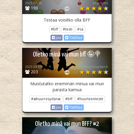
2023-03-18
kirja tyttö
190
Testaa voisitko olla BFF
#bff
#testi
#sä
Jaa
Twiittaa
Oletko minä vai mun bff 🤪🍭
2023-03-09
✮Huurresydän✮
203
Muistutatko enemmän minua vai mun
parasta kamua
#❄️huurresydän❄️
#bff
#huurteentestit
Jaa
Twiittaa
Oletko minä vai mun BFF? #2