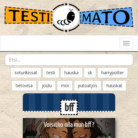
Toggl
Navig
soturikissat
testi
hauska
sk
harrypotter
tietovisa
joulu
moi
putoatjos
hauskat
bff
Voisitko olla mun bff?
2026-07-12
Ansku💗