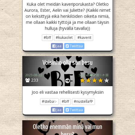
Kuka olet meidän kaveriporukasta? Oletko
Aurora, Ester, Aelin vai Juliette? (Kaikki nimet
on keksittyjä eikä henkilöiden oikeita nimiä,
me ollaan kaikki tyttöjä ja me ollaan täysin
hulluja (hyvällä tavalla))
#bff
#kukaolet
#kaverit
Jaa
Twiittaa
Voisinko olla sun besu
2023-08-22
St.Ebat❤️💅🏼✨🤌🏼
233
Joo eli vastaa rehellisesti kysymyksiin
#steba✨
#bff
#nustella💚
Jaa
Twiittaa
Oletko enemmän minä vai mun
besu?