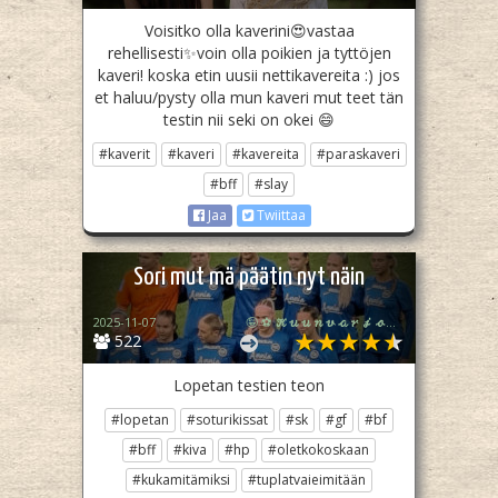
Voisitko olla kaverini😍vastaa
rehellisesti✨voin olla poikien ja tyttöjen
kaveri! koska etin uusii nettikavereita :) jos
et haluu/pysty olla mun kaveri mut teet tän
testin nii seki on okei 😄
#kaverit
#kaveri
#kavereita
#paraskaveri
#bff
#slay
Jaa
Twiittaa
Sori mut mä päätin nyt näin
2025-11-07
🤪 ⚽ 𝓚𝓾𝓾𝓷𝓿𝓪𝓻𝓳𝓸🩷 ✨
522
Lopetan testien teon
#lopetan
#soturikissat
#sk
#gf
#bf
#bff
#kiva
#hp
#oletkokoskaan
#kukamitämiksi
#tuplatvaieimitään