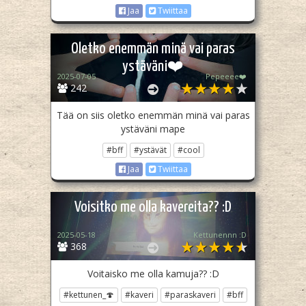
Jaa
Twiittaa
Oletko enemmän minä vai paras
ystäväni❤️
2025-07-05
Pepeeee❤️
242
Tää on siis oletko enemmän minä vai paras
ystäväni mape
#bff
#ystävät
#cool
Jaa
Twiittaa
Voisitko me olla kavereita?? :D
2025-05-18
Kettunennn :D
368
Voitaisko me olla kamuja?? :D
#kettunen_🍄
#kaveri
#paraskaveri
#bff