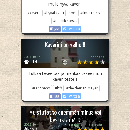
mulle hyvä kaveri.
#kaveri
#hyväkaveri
#bff
#ilmastotestit
#musiikintestit
Jaa
Twiittaa
Kaverini on velho!!!
2023-10-14
Lehtineno
114
Tulkaa tekee tää ja menkää tekee mun
kaveri testejä
#lehtineno
#bff
#the.therian_slayer
Jaa
Twiittaa
Muistutatko enemmän minua vai
bestistäni? :D
2023-10-14
★ mango (ultimate epäakti)
193