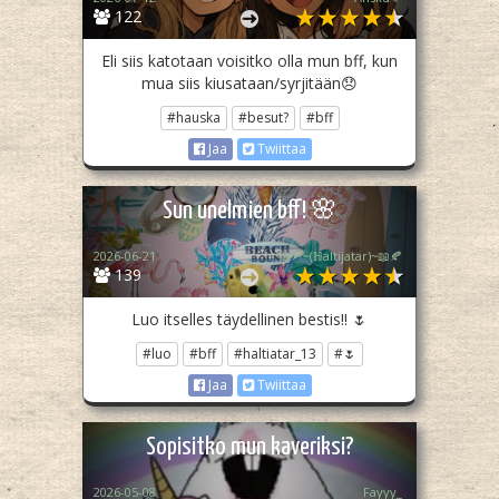
122
Eli siis katotaan voisitko olla mun bff, kun
mua siis kiusataan/syrjitään😞
#hauska
#besut?
#bff
Jaa
Twiittaa
Sun unelmien bff! 🌸
2026-06-21
☕🪶~(ℍaltijatar)~📖🍂
139
Luo itselles täydellinen bestis!! 🌷
#luo
#bff
#haltiatar_13
#🌷
Jaa
Twiittaa
Sopisitko mun kaveriksi?
2026-05-08
Fayyy_