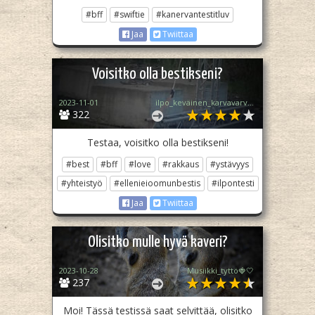
#bff
#swiftie
#kanervantestitluv
Jaa
Twiittaa
Voisitko olla bestikseni?
2023-11-01
ilpo_keväinen_karvavarvas
322
Testaa, voisitko olla bestikseni!
#best
#bff
#love
#rakkaus
#ystävyys
#yhteistyö
#ellenieioomunbestis
#ilpontesti
Jaa
Twiittaa
Olisitko mulle hyvä kaveri?
2023-10-28
Musiikki_tyttö🍓🤍
237
Moi! Tässä testissä saat selvittää, olisitko