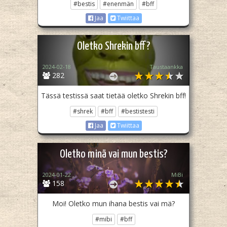
#bestis
#enenmän
#bff
Jaa
Twiittaa
Oletko Shrekin bff?
2024-02-18
Taustaankka
282
Tässä testissä saat tietää oletko Shrekin bff!
#shrek
#bff
#bestistesti
Jaa
Twiittaa
Oletko minä vai mun bestis?
2024-01-22
MiBi
158
Moi! Oletko mun ihana bestis vai mä?
#mibi
#bff