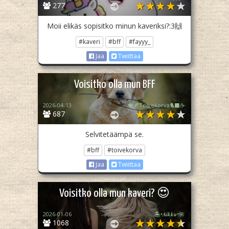
277
Moii elikäs sopisitko minun kaveriksi?:3🙌
#kaveri
#bff
#fayyy_
Jaa
Twiittaa
Voisitko olla mun BFF
2026-04-13
🍁🍂Toivekorva🐈‍⬛☕
687
Selvitetäämpä se.
#bff
#toivekorva
Jaa
Twiittaa
Voisitko olla mun kaveri? 😍
2026-01-06
🏝️•𝑨𝒊𝒌𝒌𝒖•🌺
1068