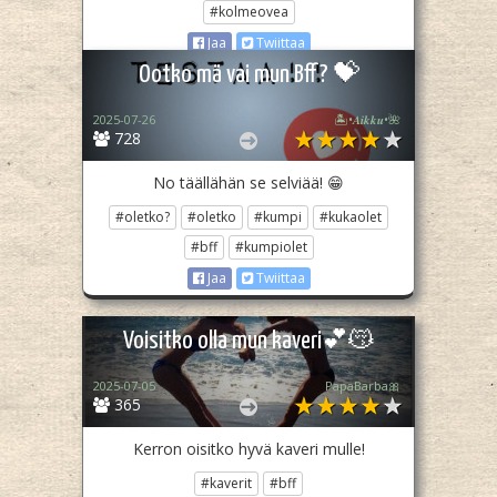
#kolmeovea
Jaa
Twiittaa
Ootko mä vai mun Bff? 💝
2025-07-26
🏝️•𝑨𝒊𝒌𝒌𝒖•🌺
728
No täällähän se selviää! 😁
#oletko?
#oletko
#kumpi
#kukaolet
#bff
#kumpiolet
Jaa
Twiittaa
Voisitko olla mun kaveri💕😽
2025-07-05
PapaBarba🎀
365
Kerron oisitko hyvä kaveri mulle!
#kaverit
#bff