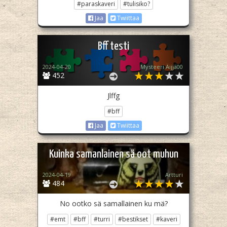
#paraskaveri
#tulisiko?
Jaa
Twiittaa
Bff testi
2024-04-20
Mysteeri Äijjä00
452
Jlffg
#bff
Jaa
Twiittaa
Kuinka samanlainen sä oot muhun
2024-04-19
Artturi
484
No ootko sä samallainen ku mä?
#emt
#bff
#turri
#bestikset
#kaveri