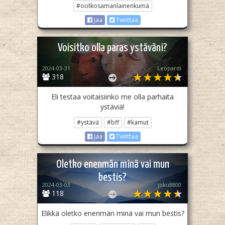
#ootkosamanlainenkumä
Jaa
Twiittaa
Voisitko olla paras ystäväni?
2024-03-31
Leopardi
318
Eli testaa voitaisiinko me olla parhaita
ystäviä!
#ystävä
#bff
#kamut
Jaa
Twiittaa
Oletko enenmän minä vai mun
bestis?
2024-03-03
joku8800
118
Elikkä oletko enenmän minä vai mun bestis?