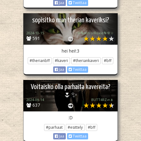
Jaa
Twiittaa
sopisitko mun therian kaveriksi?
2024-10-15
☆🌸🌀Astro/Roxie🌀🌸☆
591
hei hei!:3
#therianbff
#kaveri
#theriankaveri
#bff
Jaa
Twiittaa
Voitaisko olla parhaita kavereita?
🌷✨
2024-09-14
BUTT4RZ🧈🌷
637
:D
#parhaat
#esittely
#bff
Jaa
Twiittaa