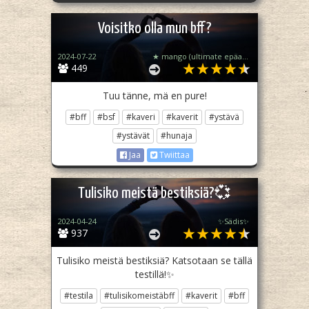
Voisitko olla mun bff?
2024-07-22
★ mango (ultimate epäakti)
449
Tuu tänne, mä en pure!
#bff
#bsf
#kaveri
#kaverit
#ystävä
#ystävät
#hunaja
Jaa
Twiittaa
Tulisiko meistä bestiksiä?💞
2024-04-24
✨️Sädis✨️
937
Tulisiko meistä bestiksiä? Katsotaan se tällä
testillä!✨️
#testila
#tulisikomeistäbff
#kaverit
#bff