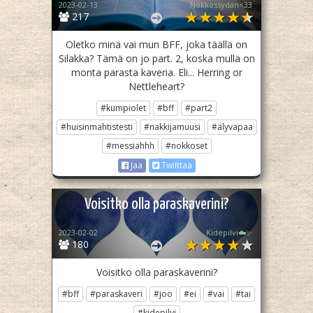
2023-02-13
Nokkossydän<33
217
Oletko minä vai mun BFF, joka täällä on
Silakka? Tämä on jo part. 2, koska mulla on
monta parasta kaveria. Eli... Herring or
Nettleheart?
#kumpiolet
#bff
#part2
#huisinmahtistesti
#nakkijamuusi
#älyvapaa
#messiahhh
#nokkoset
Jaa
Twiittaa
Voisitko olla paraskaverini?
2023-02-02
Kidepilvi☁️✨
180
Voisitko olla paraskaverini?
#bff
#paraskaveri
#joo
#ei
#vai
#tai
#kidepilvi