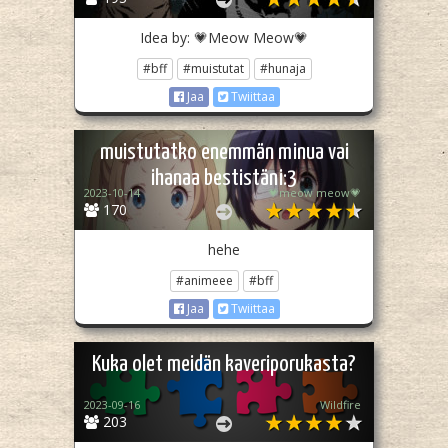
Idea by: 💗Meow Meow💗
#bff
#muistutat
#hunaja
Jaa
Twiittaa
muistutatko enemmän minua vai
ihanaa bestistäni:3
2023-10-14
💗meow meow💗
170
hehe
#animeee
#bff
Jaa
Twiittaa
Kuka olet meidän kaveriporukasta?
2023-09-16
Wildfire
203