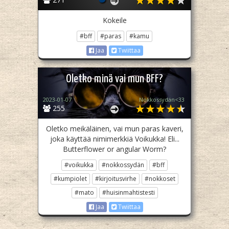
Kokeile
#bff
#paras
#kamu
Jaa
Twiittaa
Oletko minä vai mun BFF?
2023-01-07
Nokkossydän<33
255
Oletko meikäläinen, vai mun paras kaveri,
joka käyttää nimimerkkiä Voikukka! Eli...
Butterflower or angular Worm?
#voikukka
#nokkossydän
#bff
#kumpiolet
#kirjoitusvirhe
#nokkoset
#mato
#huisinmahtistesti
Jaa
Twiittaa