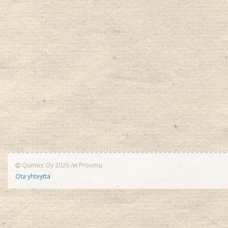
Qumos Oy 2026
/w
Proomu
Ota yhteyttä