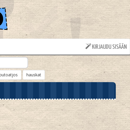
KIRJAUDU SISÄÄN
putoatjos
hauskat