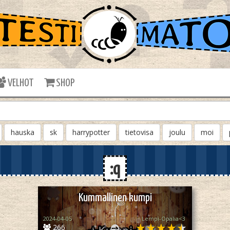
VELHOT
SHOP
hauska
sk
harrypotter
tietovisa
joulu
moi
:q
Kummallinen kumpi
2024-04-05
Lempi-Opalia<3
266