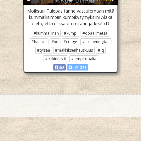
Moiksuu! Tulepas tänne vastailemaan mitä
kummallisimpiin kumpikysymyksiin! Äläkä
oleta, että niissä on mitään järkeä! xD
#kummallinen
#kumpi
#opaalimetsä
#hauska
#xd
#cringe
#liikaaenergiaa
#tylsää
#makkiksenhauskuus
#:q
#friikintestit
#lempi-opalia
Jaa
Twiittaa