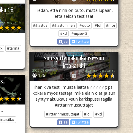
ku 18.
Tiedän, että nimi on outo, mutta lupaan,
että selitän testissä!
uurresydän✮
#ihastus
#ihastuminen
#outo
#lol
#moi
#xd
#nipsu<3
Jaa
Twiittaa
sk
#tarina
sun syntymäkuukausi=sun
irtokarkki
2023-08-09
irttarinmussuttajat
136
os…
ihan kiva testi. muista laittaa ⭐⭐⭐⭐⭐(: ps.
kokeile myös testejä: mikä eläin olet ja sun
Codykins
syntymäkuukausi=sun karkkipussi tägillä
#irttarinmussuttajat
s…
#irttarinmussuttajat
#lol
#xd
inaisitko
Jaa
Twiittaa