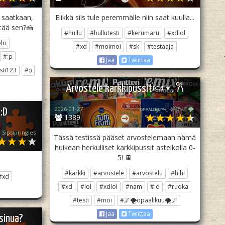
 saatkaan,
Elikkä siis tule peremmälle niin saat kuulla...
tää sen?🍰
#hullu
#hullutesti
#kerumaru
#xdlol
elö
#xd
#moimoi
#sk
#testaaja
#:p
Jaa
Twiittaa
sti123
#:)
Arvostele karkkipussit🍬⋆. 𐙚
2026-01-27
ᴏᴘᴀᴀʟɪӄᴜᴜᯓ₊ ⊹꧂🌌🌪
ä:D
1389
Sipsipringles
Tässä testissä pääset arvostelemaan nämä
huikean herkulliset karkkipussit asteikolla 0-
5! 🍫
#karkki
#arvostele
#arvostelu
#hihi
#xd
#xd
#lol
#xdlol
#nam
#:d
#ruoka
#testi
#moi
#🌌🌪opaalikuu🌪🌌
Jaa
Twiittaa
sinua?