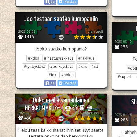
Jaa
Twiittaa
Joo testaan saatko kumppaniin
2023-03-23
olen tuoli
1416
2023-03-10
155
Jooko saatko kumppania?
#xdlol
#ihastus/rakkaus
#rakkaus
Te
#tyttöystävä
#poikaystävä
#sus
#xd
#ootl
#idk
#noloa
#superhau
Jaa
Twiittaa
Onko meillä samanlainen
Sh
HERKKUMAKU?🍬🍩🍪🍫🍿...
2023-01-29
Velhoperuna :D
2023-01-15
468
286
Helou taas kaikki ihanat ihmiset! Nyt saatte
Hahhaha
testata onko teidän herkkumaku