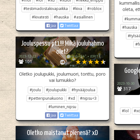
#moi
#lol
#xd
#xdlol
#nekku_emppu
kummallis
#testimadostakivapaikka
#kiva
#roblox
oleta, e
#kivatesti
#hauska
#asiallinen
#kummal
Jaa
Twiittaa
#hauska
#tylsä
Jouluspessu pt1!!! Mikä jouluhahmo
#fr
olet?
2023-12-22
⋆.˚✮Nipsu<3✮˚.⋆ (ERITTÄIN epä akt)
101
Google
Oletko joulupukki, joulumuori, tonttu, poro
vai lumiukko?
2023-10-30
317
#joulu
#joulupukki
#hyvääjoulua
#petteripunakuono
#xd
#nipsu<3
#luminen_nipsu
#lol
#x
Jaa
Twiittaa
Oletko maistanut pienenä? xD
T