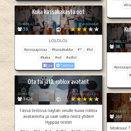
#fre
Kuka kassakakasta oot
2024-08-22
aidotkakat
53
Ku
LOLOLOL
2024-08-22
38
#pissaapiisaa
#kassakakka
#7
#lol
#kaka
#xd
#xdlol
Jaa
Twiittaa
#pissaapi
#
Ota tai jätä, roblox avatarit
2024-07-30
☆𝙽𝚎𝚔𝚜𝚞𝚙𝚞𝚔𝚜𝚞
1426
Tässä testissä näytän sinulle kuvia roblox
2024-04-05
avatareista ja saat valita niistä yhden!
266
Hyppää testiin
Moiksuu! T