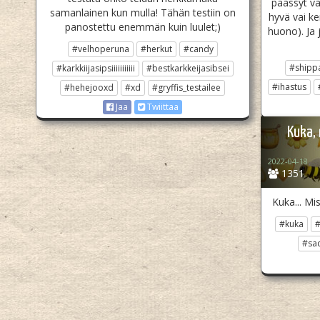
päässyt va
samanlainen kun mulla! Tähän testiin on
hyvä vai k
panostettu enemmän kuin luulet;)
huono). Ja
#velhoperuna
#herkut
#candy
#shipp
#karkkiijasipsiiiiiiiiiii
#bestkarkkeijasibsei
#ihastus
#hehejooxd
#xd
#gryffis_testailee
Jaa
Twiittaa
Kuka, 
2022-04-18
1351
Kuka... Mis
#kuka
#sad