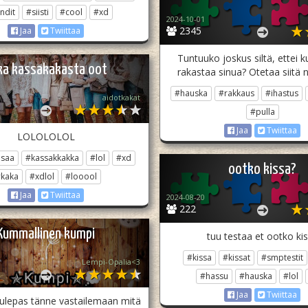
ndit
#siisti
#cool
#xd
2024-10-01
2345
Jaa
Twiittaa
Tuntuuko joskus siltä, ettei 
ka kassakakasta oot
rakastaa sinua? Otetaa siitä 
#hauska
#rakkaus
#ihastus
aidotkakat
#pulla
Jaa
Twiittaa
LOLOLOLOL
isaa
#kassakkakka
#lol
#xd
ootko kissa?
kaka
#xdlol
#looool
Jaa
Twiittaa
2024-08-20
222
Kummallinen kumpi
tuu testaa et ootko ki
#kissa
#kissat
#smptestit
Lempi-Opalia<3
#hassu
#hauska
#lol
Jaa
Twiittaa
ulepas tänne vastailemaan mitä