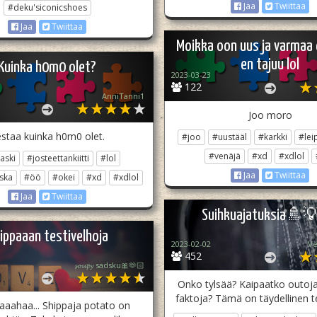
Jaa
Twiittaa
#deku'siconicshoes
Jaa
Twiittaa
Moikka oon uus ja varmaa 
en tajuu lol
Kuinka h0m0 olet?
2023-03-23
122
AnniTanni1
Joo moro
staa kuinka h0m0 olet.
#joo
#uustääl
#karkki
#lei
#venäjä
#xd
#xdlol
aski
#josteettankiitti
#lol
Jaa
Twiittaa
ska
#öö
#okei
#xd
#xdlol
Jaa
Twiittaa
Suihkuajatuksia🚿
ippaaan testivelhoja
2023-02-02
Ve
452
𝓼𝓸𝓾𝓹𝔂 sadsku🎀🫶🏻
Onko tylsää? Kaipaatko outoja 
faktoja? Tämä on täydellinen tes
aahaa... Shippaja potato on