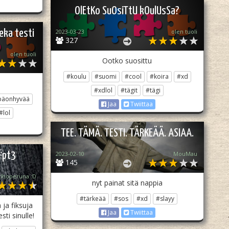
OlEtKo SuOsiTtU kOulUsSa?
eka testi
2023-03-23
olen tuoli
327
olen tuoli
Ootko suosittu
#koulu
#suomi
#cool
#koira
#xd
#xdlol
#tägit
#tägi
päonhyvää
Jaa
Twiittaa
#lol
TEE. TÄMÄ. TESTI. TÄRKEÄÄ. ASIAA.
pt3
2023-02-10
MouMau
145
lhoperuna :D
nyt painat sitä nappia
#tärkeää
#sos
#xd
#slayy
ja fiksuja
Jaa
Twiittaa
ti sinulle!