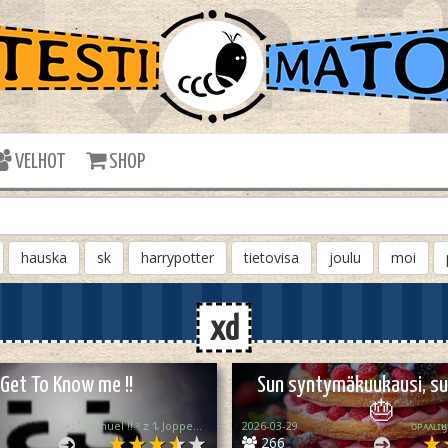
VELHOT
SHOP
hauska
sk
harrypotter
tietovisa
joulu
moi
xd
Get To Know me !!
Sun syntymäkuukausi, su
🎂
⋆｡˚ Samuel !! ᶻ 𝗓 𐰁 Jopper truther!!
2026-03-29
ᴏᴘᴀᴀʟɪ
266