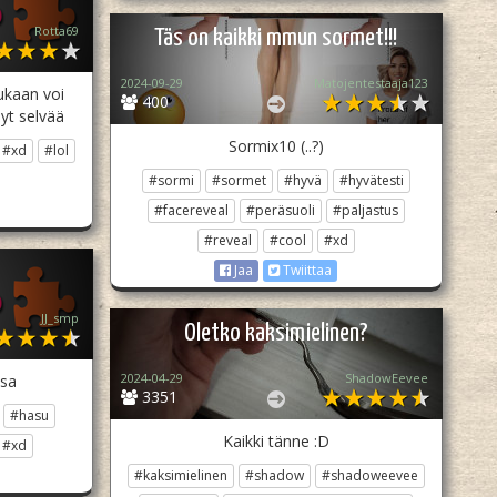
Rotta69
Täs on kaikki mmun sormet!!!
2024-09-29
Matojentestaaja123
kukaan voi
400
nyt selvää
Sormix10 (..?)
#xd
#lol
#sormi
#sormet
#hyvä
#hyvätesti
#facereveal
#peräsuoli
#paljastus
#reveal
#cool
#xd
Jaa
Twiittaa
JJ_smp
Oletko kaksimielinen?
2024-04-29
ShadowEevee
ssa
3351
#hasu
Kaikki tänne :D
#xd
#kaksimielinen
#shadow
#shadoweevee