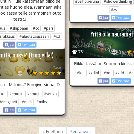
uhtiin. Tule katsomaan oliko se
#velhoperuna
#showerthinking
enties huono idea. (Varmaan aika
#xd
 joo tässä teille tämmöinen outo
Jaa
Twiittaa
testi :3
aus
#shippaan
#cc
#pari
Yritä olla nauramat
#rakkaus
#äläotatosissaan
#xd
Jaa
Twiittaa
2022-04-26
731
mitä, miksi? (Emojeilla!)
Elikkä tässä on Suomen kielis
Taco
#lol
#xdlol
#xd
#xdd
#as
Jaa
Twiittaa
sä... Milloin...? Emojiversiona :D
#xd
#emojit
#emoji
#versio
eengaarii
#mitä
#miksi
Jaa
Twiittaa
« Edellinen
Seuraava »