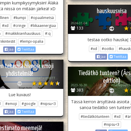
impiin kumpikysymyksiin! Äläkä
ttä niissä on mitään järkeä! xD
hauskuusvisa
linen
#kumpi
#opaalimetsä
2024-01-04
S
#xd
#cringe
#liikaaenergiaa
133
ä
#makkiksenhauskuus
#:q
testaa ootko hauska(:
iikintestit
#lempi-opalia
#xd
#ootko
#hausk
Jaa
Twiittaa
Jaa
Twiittaa
n tekemiä hienoja emoji
Tiedätkö tunteen? (Ärs
yhdistelmiä!
⋆.˚✮Nipsu<3✮˚.⋆ (ERITTÄIN epä akt)
edition)
2023-10-30
383
Lue kuvaus!
Tässä kerron ärsyttäviä asioita 
d
#emoji
#google
#nipsu<3
sanoa tiedätkö sen tunteen 
Jaa
Twiittaa
#tiedätkötunteen
#xd
#är
#nipsu<3
estimato meemejä!