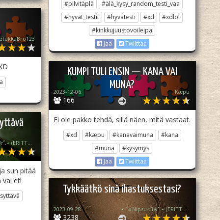
#pilvitäplä
#älä_kysy_random_testi_vaa
#hyvät_testit
#hyvätesti
#xd
#xdlol
#kinkkujuustovoileipä
etukkaBro123
Jaa
Twiittaa
 XD
KUMPI TULI ENSIN — KANA VAI
a
MUNA?
2023-12-06
Kæpu
166
Ei ole pakko tehdä, sillä näen, mitä vastaat.
yttävä
#xd
#kæpu
#kanavaimuna
#kana
⋆.˚✮Nipsu<3✮˚.⋆ (ERITTÄIN epä akt)
#muna
#kysymys
Jaa
Twiittaa
ja sun pitää
vai et!
Tykkäätkö sinä ihastuksestasi?
syttävä
2023-09-28
⋆.˚✮Nipsu<3✮˚.⋆ (ERITTÄIN epä akt)
3238