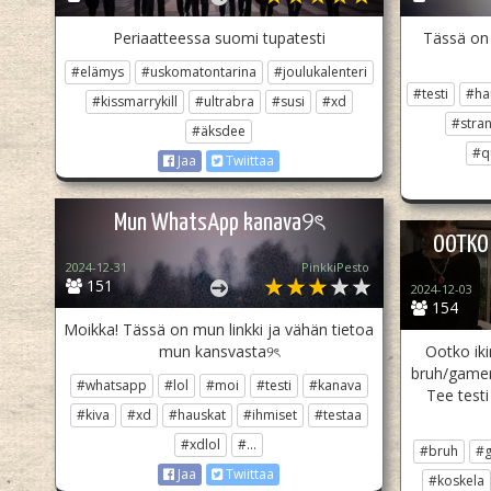
Periaatteessa suomi tupatesti
Tässä on 
#elämys
#uskomatontarina
#joulukalenteri
#testi
#ha
#kissmarrykill
#ultrabra
#susi
#xd
#stran
#äksdee
#q
Jaa
Twiittaa
Mun WhatsApp kanava୨ৎ
OOTKO 
2024-12-31
PinkkiPesto
151
2024-12-03
154
Moikka! Tässä on mun linkki ja vähän tietoa
mun kansvasta୨ৎ
Ootko iki
bruh/gamer 
#whatsapp
#lol
#moi
#testi
#kanava
Tee testi
#kiva
#xd
#hauskat
#ihmiset
#testaa
#xdlol
#...
#bruh
#
Jaa
Twiittaa
#koskela