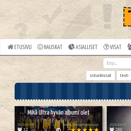
ETUSIVU
HAUSKAT
ASIALLISET
VISAT
soturikissat
testi
Mikä Ultra hyvän albumi olet
2026-04-09
Säkkipillisalamatkustaja
2026-04-05
32
280