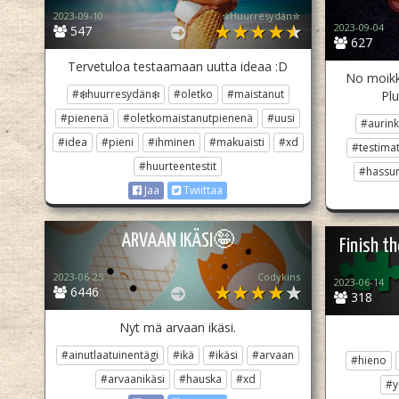
2023-09-10
✮Huurresydän✮
2023-09-04
547
627
Tervetuloa testaamaan uutta ideaa :D
No moikk
#❄️huurresydän❄️
#oletko
#maistanut
Plu
#pienenä
#oletkomaistanutpienenä
#uusi
#aurink
#idea
#pieni
#ihminen
#makuaisti
#xd
#testim
#huurteentestit
#hassu
Jaa
Twiittaa
ARVAAN IKÄSI🤪
Finish th
2023-06-25
Codykins
2023-06-14
6446
318
Nyt mä arvaan ikäsi.
#ainutlaatuinentägi
#ikä
#ikäsi
#arvaan
#hieno
#arvaanikäsi
#hauska
#xd
#y