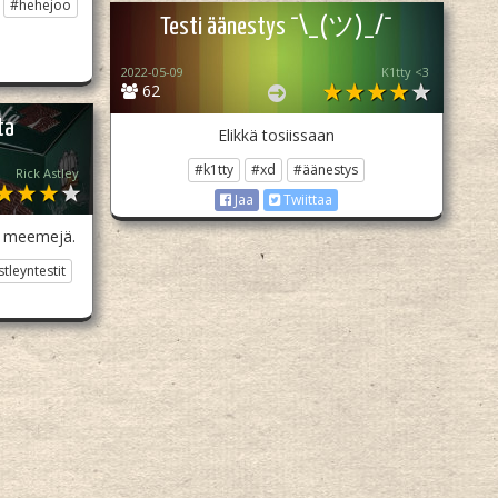
#hehejoo
Testi äänestys ¯\_(ツ)_/¯
2022-05-09
K1tty <3
62
ta
Elikkä tosiissaan
#k1tty
#xd
#äänestys
Rick Astley
Jaa
Twiittaa
iä meemejä.
tleyntestit