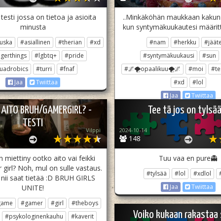
testi jossa on tietoa ja asioita
..Minkäköhän maukkaan kakun
minusta
kun syntymäkuukautesi määrit
uska
#asiallinen
#therian
#xd
#nam
#herkku
#jäät
gerthings
#lgbtq+
#pride
#syntymäkuukausi
#sun
uadrobics
#turri
#fnaf
#🌌🌪opaalikuu🌪🌌
#moi
#te
#xd
#lol
Jaa
Twiittaa
Jaa
Twiittaa
AITO BRUH/GAMERGIRL? -
Tee tä jos on tylsä
TESTI
Vilppi
2024-10-14
148
n miettiny ootko aito vai feikki
Tuu vaa en pure👻
girl? Noh, mul on sulle vastaus.
#tylsää
#lol
#xdlol
 nii saat tietää :D BRUH GIRLS
Jaa
Twiittaa
UNITE!
game
#gamer
#girl
#theboys
Voiko kukaan rakastaa 
#psykologinenkauhu
#kaverit