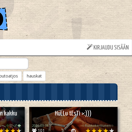
KIRJAUDU SISÄÄN
putoatjos
hauskat
n kakku
HuLLu tEsTi >:)))
ӄᴜᴜᯓ₊ ⊹꧂🌌🌪
2026-03-08
☆Ruokokerttunen☆
101