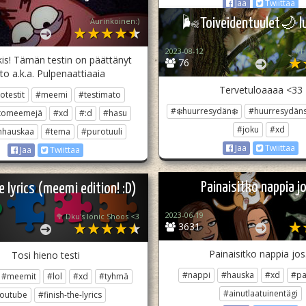
Jaa
Twiittaa
Aurinkoinen:)
🌬Toiveidentuulet🌙 lu
2023-08-12
✮H
is! Tämän testin on päättänyt
76
to a.k.a. Pulpenaattiaaia
Tervetuloaaaa <33
otestit
#meemi
#testimato
#❄️huurresydän❄️
#huurresydän
atomeemejä
#xd
#:d
#hasu
#joku
#xd
nhauskaa
#tema
#purotuuli
Jaa
Twiittaa
Jaa
Twiittaa
Painaisitko nappia j
e lyrics (meemi edition! :D)
2023-06-19
🥦 Dku's Ionic Shoos <3
3631
Painaisitko nappia jo
Tosi hieno testi
#nappi
#hauska
#xd
#pa
#meemit
#lol
#xd
#tyhmä
#ainutlaatuinentägi
outube
#finish-the-lyrics