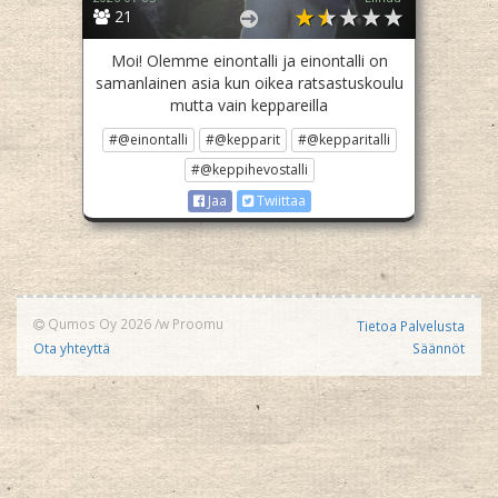
21
Moi! Olemme einontalli ja einontalli on
samanlainen asia kun oikea ratsastuskoulu
mutta vain keppareilla
#@einontalli
#@kepparit
#@kepparitalli
#@keppihevostalli
Jaa
Twiittaa
Qumos Oy 2026
/w
Proomu
Tietoa Palvelusta
Ota yhteyttä
Säännöt