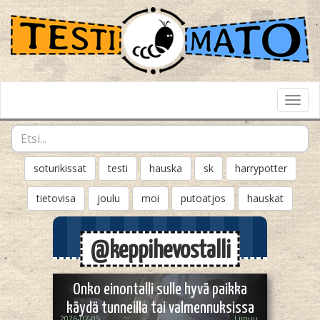
Toggl
Navig
soturikissat
testi
hauska
sk
harrypotter
tietovisa
joulu
moi
putoatjos
hauskat
@keppihevostalli
Onko einontalli sulle hyvä paikka
käydä tunneilla tai valmennuksissa
2026-07-05
Liinuu