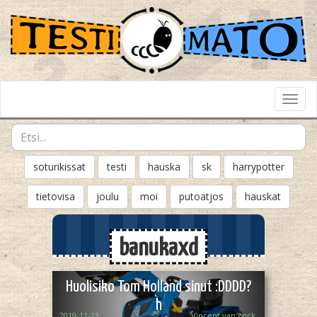
Toggl
Navig
soturikissat
testi
hauska
sk
harrypotter
tietovisa
joulu
moi
putoatjos
hauskat
banukaxd
Huolisiko Tom Holland sinut :DDDD?
h
2019-11-23
Vincent van cock