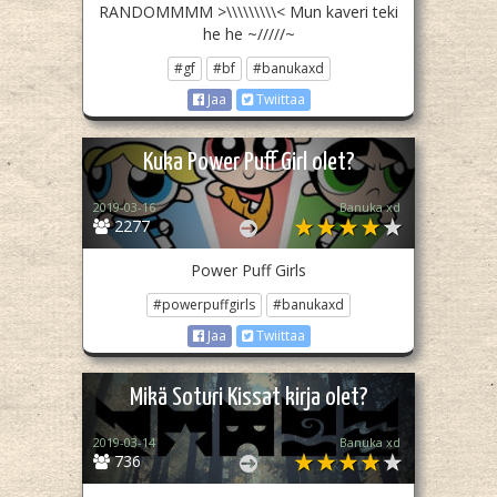
RANDOMMMM >\\\\\\\\\< Mun kaveri teki
he he ~/////~
#gf
#bf
#banukaxd
Jaa
Twiittaa
Kuka Power Puff Girl olet?
2019-03-16
Banuka xd
2277
Power Puff Girls
#powerpuffgirls
#banukaxd
Jaa
Twiittaa
Mikä Soturi Kissat kirja olet?
2019-03-14
Banuka xd
736