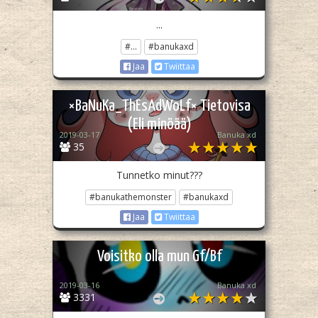
...
#...
#banukaxd
Jaa
Twiittaa
×BaNuKa_ThEsAdWoLf× Tietovisa
(Eli minöää)
2019-03-17
Banuka xd
35
Tunnetko minut???
#banukathemonster
#banukaxd
Jaa
Twiittaa
Voisitko olla mun Gf/Bf
2019-03-16
Banuka xd
3331