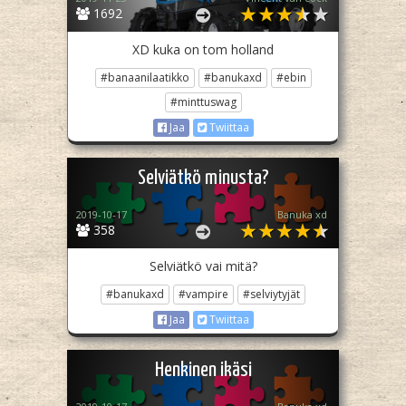
1692
XD kuka on tom holland
#banaanilaatikko
#banukaxd
#ebin
#minttuswag
Jaa
Twiittaa
Selviätkö minusta?
2019-10-17
Banuka xd
358
Selviätkö vai mitä?
#banukaxd
#vampire
#selviytyjät
Jaa
Twiittaa
Henkinen ikäsi