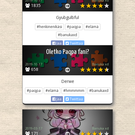
2019-10-17
Banuka xd
1835
Gyubgulbful
#henkinenikäsi
#paqpa
#elämä
#banukaxd
Jaa
Twiittaa
Oletko Paqpa fani?
2019-10-17
Banuka xd
658
Derwe
#paqpa
#elämä
#hmmmmm
#banukaxd
Jaa
Twiittaa
...
2019-03-17
Banuka xd
171