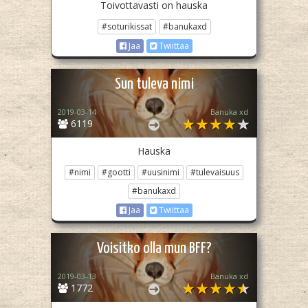
Toivottavasti on hauska
#soturikissat
#banukaxd
Jaa
Twiittaa
Sun tuleva nimi
2019-03-14
Banuka xd
6119
Hauska
#nimi
#gootti
#uusinimi
#tulevaisuus
#banukaxd
Jaa
Twiittaa
Voisitko olla mun BFF?
2019-03-13
Banuka xd
1772