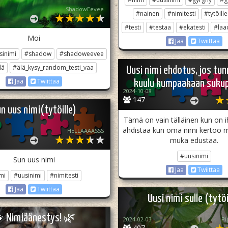
ShadowEevee
#nainen
#nimitesti
#tytöille
#testi
#testaa
#ekatesti
#laa
Moi
Jaa
Twiittaa
sinimi
#shadow
#shadoweevee
lä
#älä_kysy_random_testi_vaa
Uusi nimi ehdotus, jos tun
Jaa
Twiittaa
kuulu kumpaakaan suku
2024-10-08
147
n uus nimi(tytöille)
Tämä on vain tälläinen kun on i
ahdistaa kun oma nimi kertoo m
HELLAAAASSS
muka edustaa.
#uusinimi
Sun uus nimi
Jaa
Twiittaa
mi
#uusinimi
#nimitesti
Jaa
Twiittaa
Uusi nimi sulle (tytöi
 Nimiäänestys! 🌿
2024-02-03
Pi
407