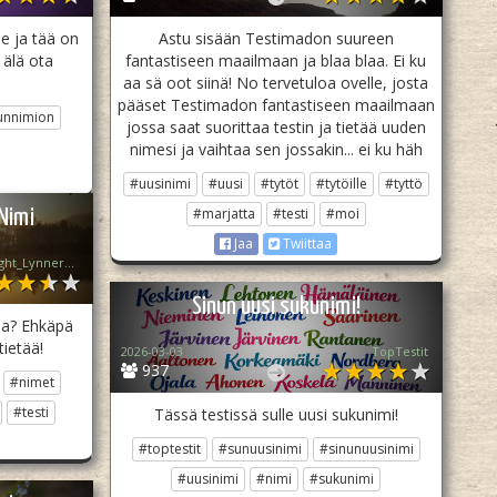
le ja tää on
Astu sisään Testimadon suureen
 älä ota
fantastiseen maailmaan ja blaa blaa. Ei ku
aa sä oot siinä! No tervetuloa ovelle, josta
pääset Testimadon fantastiseen maailmaan
unnimion
jossa saat suorittaa testin ja tietää uuden
nimesi ja vaihtaa sen jossakin... ei ku häh
#uusinimi
#uusi
#tytöt
#tytöille
#tyttö
#marjatta
#testi
#moi
Nimi
Jaa
Twiittaa
꧁♡ Moonlight_Lynner_Lover ♡꧂
Sinun uusi sukunimi!
ola? Ehkäpä
tietää!
2026-03-03
TopTestit
937
#nimet
#testi
Tässä testissä sulle uusi sukunimi!
#toptestit
#sunuusinimi
#sinunuusinimi
#uusinimi
#nimi
#sukunimi