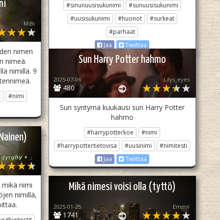
mi
#sinunuusisukunimi
#sunuusisukunimi
#uusisukunimi
#huonot
#surkeat
MiBi
#parhaat
Jaa
Twiittaa
uuden nimen
Sun Harry Potter hahmo
kin nimeä.
lä nimillä. 9
2025-07-06
Lilys_eyes
stennimeä.
480
t
#nimi
Sun syntymä kuukausi sun Harry Potter
hahmo
#harrypotterkoe
#nimi
Nainen)
#harrypottertietovisa
#uusinimi
#nimitesti
𝙮𝙧𝙜𝙝𝙮 ✦ 」
Jaa
Twiittaa
ä mikä nimi
Mikä nimesi voisi olla (tyttö)
öjen nimillä,
ittaa.
2025-01-25
Emmii
1741
yrghyntestit