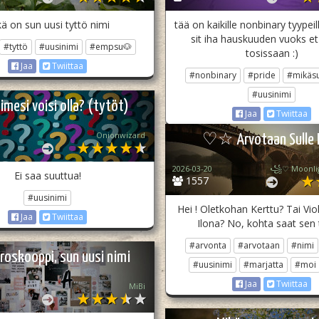
ä on sun uusi tyttö nimi
tää on kaikille nonbinary tyypeil
sit iha hauskuuden vuoks et
#tyttö
#uusinimi
#empsu🐶
tosissaan :)
Jaa
Twiittaa
#nonbinary
#pride
#mikäs
#uusinimi
imesi voisi olla? (tytöt)
Jaa
Twiittaa
Onionwizard
♡☆ Arvotaan Sulle 
2026-03-20
Ei saa suuttua!
1557
#uusinimi
Hei ! Oletkohan Kerttu? Tai Vi
Jaa
Twiittaa
Ilona? No, kohta saat sen 
#arvonta
#arvotaan
#nimi
roskooppi, sun uusi nimi
#uusinimi
#marjatta
#moi
Jaa
Twiittaa
MiBi