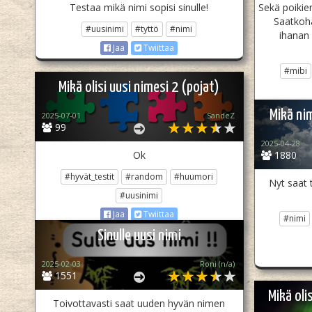
Testaa mikä nimi sopisi sinulle!
Sekä poikien
Saatkoh
#uusinimi
#tyttö
#nimi
ihanan
Jaa
Twiittaa
#mibi
Mikä olisi uusi nimesi 2 (pojat)
Mikä nim
2025-07-01
SandeZ
99
2025-04-28
Ok
1880
#hyvät_testit
#random
#huumori
Nyt saat 
#uusinimi
Jaa
Twiittaa
#nimi
Sinulle uusi nimi
2025-02-03
Roni (n/a)
1551
Mikä oli
Toivottavasti saat uuden hyvän nimen