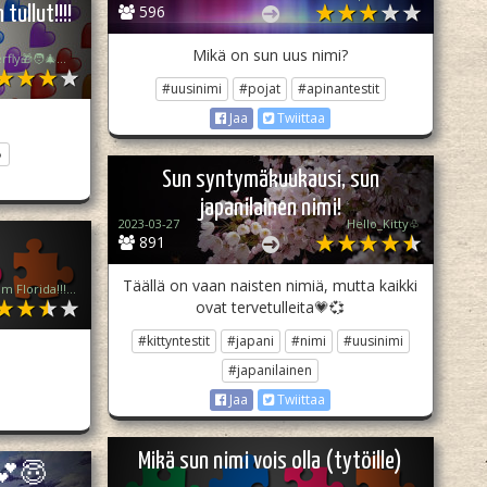
596
ullut!!!!
Mikä on sun uus nimi?
Tiptap _butterfly🎁🧑‍🎄🎅🎄
#uusinimi
#pojat
#apinantestit
Jaa
Twiittaa

Sun syntymäkuukausi, sun
japanilainen nimi!
2023-03-27
Hello_Kitty♧
891
Täällä on vaan naisten nimiä, mutta kaikki
💗PimPamPum Florida!!! Ttpd-Varjis💗✨Joka On Maailman isoin Swiftie ja kuuntelee Ttpd:tä kokoajan✨Ja tanssii neljä kertaa viikossa putkeen Ja Kohta Haastaa tyhmän puun oikeuteen samalla kun istuu piilossa ja leikkii superspaita ja kuuntelee Taytä💃🏼💗🌳💘
ovat tervetulleita💗💞
#kittyntestit
#japani
#nimi
#uusinimi
#japanilainen
Jaa
Twiittaa
Mikä sun nimi vois olla (tytöille)
?💕😇