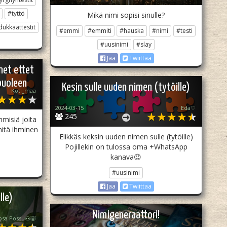
#tyttö
Mikä nimi sopisi sinulle?
dukkaattestit
#emmi
#emmiti
#hauska
#nimi
#testi
#uusinimi
#slay
Jaa
Twiittaa
net ettet
puoleen
Kesin sulle uuden nimen (tytöille)
Koti_maa
2024-03-15
Eda♡
245
hmisiä joita
itä ihminen
Elikkäs keksin uuden nimen sulle (tytöille)
Pojillekin on tulossa oma +WhatsApp
kanava😉
#uusinimi
Jaa
Twiittaa
lle)
Nimigeneraattori!
psa Possu🐽🐷