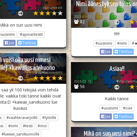
Nimi äänestyksen tulos on t
Apinantestit
2023-05-01
82
Mikä on sun uusi nimi
!!!!!!
uusinimi
#apinantestit
Jaa
Twiittaa
#uusinimi
#nimi
#
Jaa
Twiittaa
 voisi olla uusi nimesi
ille) +kawaii_sarvikuono
Asiaa!!
Vaahteravarjo86
2023-03-13
56
saa yli 100 tekijää voin tehdä
le. vaikka toki tänne kaikki ovat
Kaikki tänne
leita:D +kawaii_sarvikuono lue
kuvaus
#uusinimi
#icee
Jaa
Twiittaa
i
#vaahteravarjo86
#tytöille
si
#nimi
#testi
#moi
Mikä on sun uusi nimi
#kawaii_sarvikuonolle