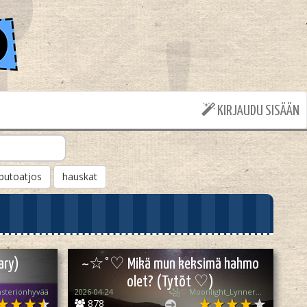
KIRJAUDU SISÄÄN
putoatjos
hauskat
ary)
~☆°♡ Mikä mun keksimä hahmo
olet? (Tytöt ♡)
sterionhyvää
2026-04-24
꧁♡ Moonlight_Lynner_Lover ♡꧂
878