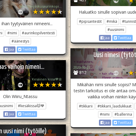
Moi (olinjoskusaurinkopilvijaloppasin)
Haluatko sinulle sopivan uu
#pipsantestit
#mikä
#tunnis
 ihan tyytyväinen nimeeni...
#uusinimi
mi
#nimi
#aurinkopilventesti
Jaa
Twiittaa
#äänestys
Jaa
Twiittaa
Uusi nimesi (tytöt
aas vaihoin nimeni...
2023-10-21
812
Kesäinen kissa💙🌼
Mikähän nimi sinulle sopisi? M
testin tarkoitus ei ole antaa o
Olin Wiiru_Ntassu
vaikka voihan niinkin käy
usinimi
#kesäkissa🐱💙
#tikkarii
#tikkarii_laadukkaat
Jaa
Twiittaa
#nimi
#ballerina
Jaa
Twiittaa
n uusi nimi (tytöille)