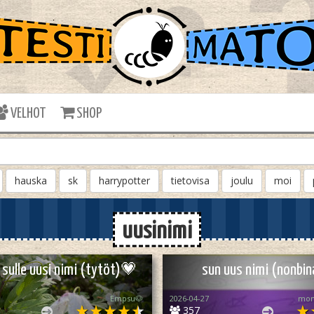
VELHOT
SHOP
hauska
sk
harrypotter
tietovisa
joulu
moi
uusinimi
sulle uusi nimi (tytöt)💗
sun uus nimi (nonbin
Empsu🐶
2026-04-27
mon
357