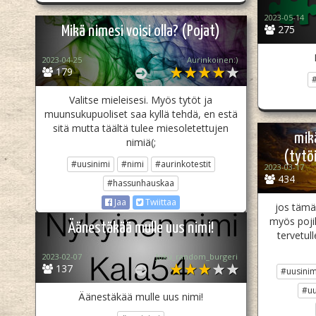
2023-05-14
275
Mikä nimesi voisi olla? (Pojat)
2023-04-25
Aurinkoinen:)
179
#
Valitse mieleisesi. Myös tytöt ja
muunsukupuoliset saa kyllä tehdä, en estä
sitä mutta täältä tulee miesoletettujen
mikä
nimiä(;
(tytö
#uusinimi
#nimi
#aurinkotestit
2023-03-17
434
#hassunhauskaa
Jaa
Twiittaa
jos tämä 
myös pojil
Äänestäkää mulle uus nimi!
tervetul
2023-02-07
Joku_random_burgeri
137
#uusinim
#uu
Äänestäkää mulle uus nimi!