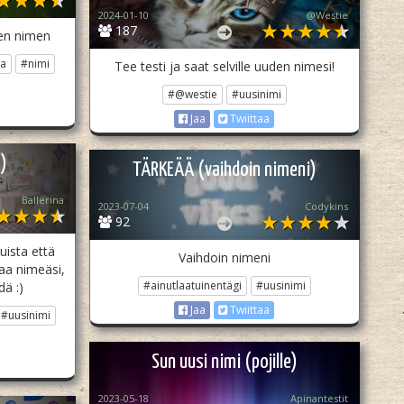
2024-01-10
@Westie
187
den nimen
ta
#nimi
Tee testi ja saat selville uuden nimesi!
#@westie
#uusinimi
Jaa
Twiittaa
)
TÄRKEÄÄ (vaihdoin nimeni)
Ballerina
2023-07-04
Codykins
92
uista että
Vaihdoin nimeni
maa nimeäsi,
#ainutlaatuinentägi
#uusinimi
dä :)
Jaa
Twiittaa
#uusinimi
Sun uusi nimi (pojille)
2023-05-18
Apinantestit