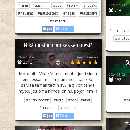
#nimi
#uusinimi
#uusi
#roni✨
#hauska
2024-11-23
514
#hauskat
#hauskatesti
#hassu
#uusipäivä
#nimitesti
Jaa
Twiittaa
#nimi
#uu
#pilvitäp
Mikä on sinun prinsessanimesi?
2024-06-14
Aurinkoinen:)
2312
Su
Mooooiiii! Mikäköhän nimi olisi juuri sinun
2024-03-02
prinsessanimesi minun mielestäni? Se
492
selviää tämän testin avulla ;) Voit tehdä
myös, jos oma nimesi on ns. pojan nimi :)
#aurinkotestit
#tyttö
#pt2
#nimi
#ni
#uusinimi
#nimitesti
Jaa
Twiittaa
