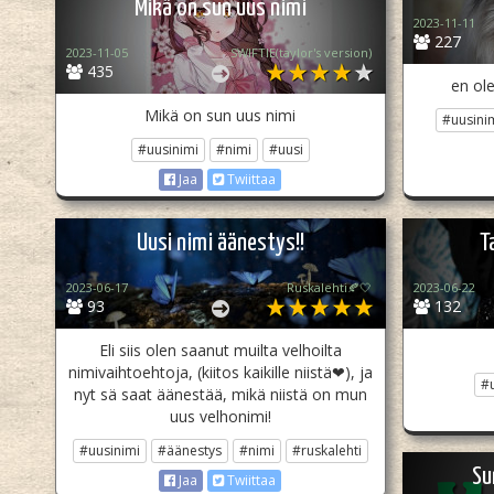
Mikä on sun uus nimi
2023-11-11
227
2023-11-05
SWIFTIE(taylor's version)
435
en ole
Mikä on sun uus nimi
#uusini
#uusinimi
#nimi
#uusi
Jaa
Twiittaa
Uusi nimi äänestys!!
T
2023-06-17
Ruskalehti🍂🤍
2023-06-22
93
132
Eli siis olen saanut muilta velhoilta
nimivaihtoehtoja, (kiitos kaikille niistä❤), ja
#u
nyt sä saat äänestää, mikä niistä on mun
uus velhonimi!
#uusinimi
#äänestys
#nimi
#ruskalehti
Su
Jaa
Twiittaa