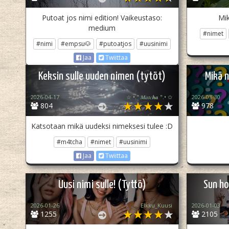
Putoat jos nimi edition! Vaikeustaso:
Mik
medium
#nimet
#nimi
#empsu🐶
#putoatjos
#uusinimi
Jaa
Twiittaa
Keksin sulle uuden nimen (tytöt)
Mikä n
2026-04-17
☆ •." 𝑀𝑎𝑡𝑐𝒉𝒂 ".• ✩
2026-03-30
804
978
Katsotaan mikä uudeksi nimeksesi tulee :D
#m4tcha
#nimet
#uusinimi
Jaa
Twiittaa
Uusi nimi sulle! (Tyttö)
Sun ho
2026-01-26
Elkku_Kuusi
2026-01-03
1255
2105