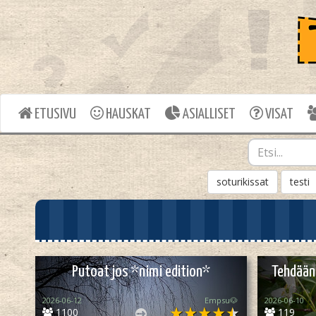
ETUSIVU
HAUSKAT
ASIALLISET
VISAT
soturikissat
testi
Putoat jos *nimi edition*
Tehdään 
2026-06-12
Empsu🐶
2026-06-10
1100
119