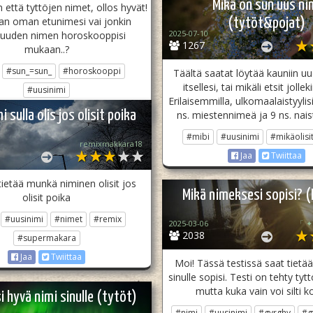
Mikä on sun uus ni
 että tyttöjen nimet, ollos hyvät!
an oman etunimesi vai jonkin
(tytöt&pojat)
2025-07-10
 uuden nimen horoskooppisi
1267
mukaan..?
#sun_=sun_
#horoskooppi
Täältä saatat löytää kauniin 
itsellesi, tai mikäli etsit jolle
#uusinimi
Erilaisemmilla, ulkomaalaistyylisil
Jaa
Twiittaa
i sulla olis jos olisit poika
ns. miestennimeä ja 9 ns. nai
#mibi
#uusinimi
#mikäolisi
remixmakkara18
Jaa
Twiittaa
tietää munkä niminen olisit jos
Mikä nimeksesi sopisi? (
olisit poika
#uusinimi
#nimet
#remix
2025-03-06
「 ✦ 
2038
#supermakara
Jaa
Twiittaa
Moi! Tässä testissä saat tietä
sinulle sopisi. Testi on tehty tytt
mutta kuka vain voi silti ko
si hyvä nimi sinulle (tytöt)
#nimi
#uusinimi
#gyrghy
#g