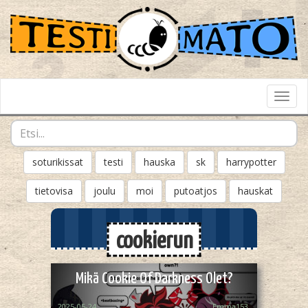
Toggl
Navig
soturikissat
testi
hauska
sk
harrypotter
tietovisa
joulu
moi
putoatjos
hauskat
cookierun
Mikä Cookie Of Darkness Olet?
2025-05-24
Emma153