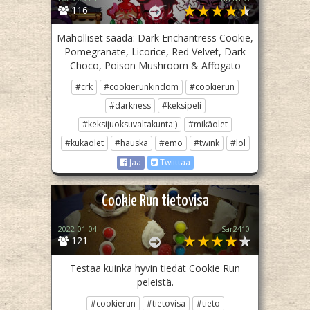
116
Maholliset saada: Dark Enchantress Cookie,
Pomegranate, Licorice, Red Velvet, Dark
Choco, Poison Mushroom & Affogato
#crk
#cookierunkindom
#cookierun
#darkness
#keksipeli
#keksijuoksuvaltakunta:)
#mikäolet
#kukaolet
#hauska
#emo
#twink
#lol
Jaa
Twiittaa
Cookie Run tietovisa
2022-01-04
Sar2410
121
Testaa kuinka hyvin tiedät Cookie Run
peleistä.
#cookierun
#tietovisa
#tieto