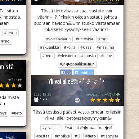
ai sitten
Tässä tietovisassa saat vastata vain
kiinnostaa,
väärin⋆. 𐙚 ˚Yksikin oikea vastaus johtaa
maan!
suoraan häviöön🙈Onnistutko vastaamaan
jokaiseen kysymykseen väärin?✨
#tietoa
#vastaaväärin
#tietovisa
#moii
#moi
#akuankka
#koira
#kissa
#maailma
#tieto
#yleistieto
#hauska
#hehe
#🌌🌪opaalikuu🌪🌌
 mistä
Jaa
Twiittaa
★Tora★
Yli vai alle🪼⋆˚𝜗𝜚˚⋆
2025-12-26
ᴏᴘᴀᴀʟɪӄᴜᴜᯓ₊ ⊹꧂🌌🌪
iedä mistä
137
lää
Tässä testissä pääset vastailemaan erilaisiin
kyys
#tieto
"Yli vai alle" tietovisakysymyksiin🦢
#ylivaialle
#vai
#🌌🌪opaalikuu🌪🌌
#testaa
#moikka
#:3
#tieto
#tietovisa