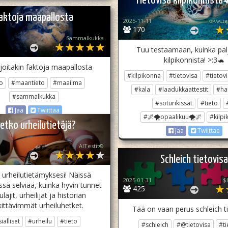
Tietovisa kilpikonnis
aktoja maapallosta
2025-11-11
ᴏᴘᴀᴀʟɪ
170
Sammalkukka
Tuu testaamaan, kuinka palj
kilpikonnista! >:3🐢
joitakin faktoja maapallosta
#kilpikonna
#tietovisa
#tietovi
to
#maantieto
#maailma
#kala
#laadukkaattestit
#ha
#sammalkukka
#soturikissat
#tieto
Jaa
Twiittaa
#🌌🌪opaalikuu🌪🌌
#kilpi
etko urheilutietäjä?
Jaa
Twiittaa
AITestit©️
Schleich tietovisa
 urheilutietämyksesi! Näissä
2025-01-31
$
sä selviää, kuinka hyvin tunnet
425
ulajit, urheilijat ja historian
ittävimmät urheiluhetket.
Tää on vaan perus schleich ti
ialliset
#urheilu
#tieto
#schleich
#@tietovisa
#ti