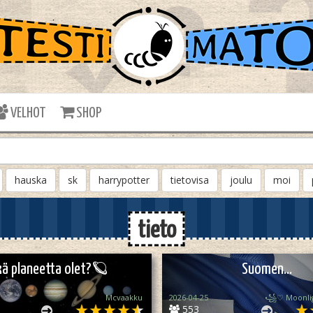
VELHOT
SHOP
hauska
sk
harrypotter
tietovisa
joulu
moi
tieto
kä planeetta olet?🪐
Suomen...
Mcvaakku
2026-04-25
553