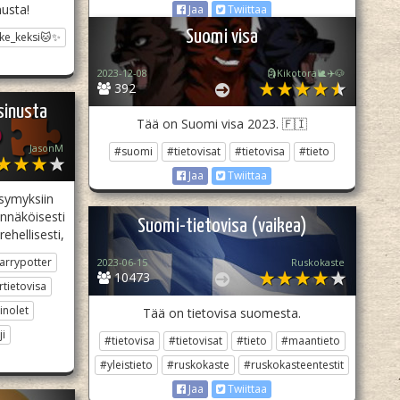
usta!
Jaa
Twiittaa
Suomi visa
ske_keksi🐱✨
2023-12-08
🗿Kikotora🐌✈️🐶
392
sinusta
Tää on Suomi visa 2023. 🇫🇮
JasonM
#suomi
#tietovisat
#tietovisa
#tieto
Jaa
Twiittaa
ysymyksiin
ennäköisesti
Suomi-tietovisa (vaikea)
ehellisesti,
arrypotter
2023-06-15
Ruskokaste
10473
tietovisa
inolet
Tää on tietovisa suomesta.
i
#tietovisa
#tietovisat
#tieto
#maantieto
#yleistieto
#ruskokaste
#ruskokasteentestit
Jaa
Twiittaa