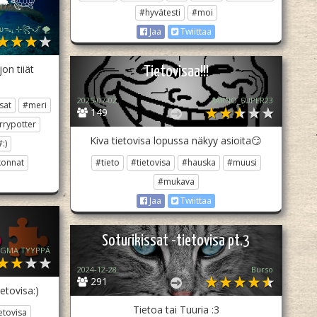
ta🐢𓆉︎
#hyvätesti
#moi
ӄᴜᴜᯓ₊ ⊹꧂🌌🌪
Jaa
Twiittaa
on tiiät
Tietovisaa!!!
2025-07-02
JARNO_SUPER23
sat
#meri
149
rrypotter
Kiva tietovisa lopussa näkyy asioita😏
#:)
konnat
#tieto
#tietovisa
#hauska
#muusi
#mukava
Jaa
Twiittaa
Soturikissat -tietovisa pt.3
IGMA TYYPPÄ
2024-12-28
Burso
291
etovisa:)
Tietoa tai Tuuria :3
etovisa