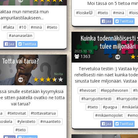
Moi tässä on 5 tietoa min
faktaa mun nimestä mun
#loiske🐱
#tieto
#minä
#loi
ampurilaistilaukseen...
Jaa
Twiittaa
#fakta
#10
#minä
#tieto
#ananaseläin
Kuinka todennäköisesti 
Jaa
Twiittaa
tulee miljonääri
2023-10-13
1363
Totta vai tarua?
Tervetuloa testiin :) Vastaa k
Noita
rehellisesti niin näet kuinka tod
sinusta tulee miljonääri. Vastaa r
#hevoset
#keppihevonen
#h
ssä sinulle esitetään kysymyksiä
ee sitten päätellä ovatko ne totta
#harrypottertesti
#harrypotter
vai tarua?
#tieto
#paqpa
#mikäelä
sa
#tietovisat
#tottavaitarua
#mikäemojiolet
#emoj
koskela
#yleistieto
#maantieto
Jaa
Twiittaa
#tieto