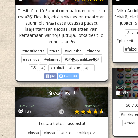
Tiesitkö, että Suomi on maailman onnellisin
Mikä Aurin
maa?🌎Tiesitkö, että sinivalas on maailman
Selvitä, ol
suurin eläin?🐳Tässä testissä pääset
Jupiter, 
laajentamaan tietoasi, tai sitten vain
#avar
kertaamaan vanhoja juttuja, jotka tiesit jo
#planeetta
ennestään౨ৎ
#faktoj
#tiesitköettä
#tieto
#youtube
#luonto
#avaruus
#eläimet
#🌌🌪opaalikuu🌪🌌
#:3
#:)
#hihhuli
#hehe
#jee
Jaa
Twiittaa
2026-01-10
593
Kissa testi!
Selvit
2025-11-21
Pihkapilvi :D
139
#nekku_
#maat
Testaa tietosi kissoista!
#kissa
#kissat
#tieto
#pihkapilvi