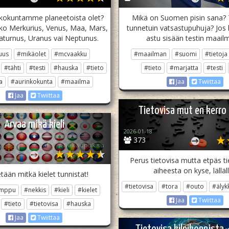
kokuntamme planeetoista olet?
Mikä on Suomen pisin sana? T
etko Merkurius, Venus, Maa, Mars,
tunnetuin vatsastupuhuja? Jos 
Saturnus, Uranus vai Neptunus.
astu sisään testin maail
uus
#mikäolet
#mcvaakku
#maailman
#suomi
#tietoja
#tähti
#testi
#hauska
#tieto
#tieto
#marjatta
#testi
a
#aurinkokunta
#maailma
Jaa
Twiittaa
Jaa
Twiittaa
Tietovisa mut en kerro
Arvaa mikä kieli
2026-01-18
373
☆𝙽𝚎𝚔𝚜𝚞𝚙𝚞𝚔𝚜𝚞
Perus tietovisa mutta etpäs t
aiheesta on kyse, lälläl
etään mitkä kielet tunnistat!
#tietovisa
#tora
#outo
#älyk
emppu
#nekkis
#kieli
#kielet
Jaa
Twiittaa
#tieto
#tietovisa
#hauska
Jaa
Twiittaa