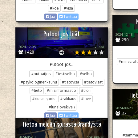
#koe
#visa
Jaa
Twiittaa
Putoot jos tiiät
2024-12-18
290
2024-12-05
Vilppi
1428
#minecraft
Putoot jos...
#putoatjos
#testivelho
#velho
#psykologinenkauhu
#tietovisa
#tietovisat
#tieto
#misinformaatio
#trolli
Tie
#kiusauspois
#rakkaus
#love
#lunalovekiva:)
2024-08-20
37
Jaa
Twiittaa
Tietoa meidän koirasta Brandysta
#sammal
2024-05-13
Johkuu🤟🏻