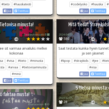
#tieto
#hauskatesti
#codelyoko
#hauska
#
Jaa
Twiittaa
Jaa
Twiittaa
Tietovisa minusta!
Mitä tiedät Stray kids
Testiautomaatti📄🏧
2024-04-07
V
580
e sit varmaa arvailuks melkei
Saat testata kuinka hyvin tunnet 
kokonaa
ja sen jäsenet
isa
#visa
#tieto
#minusta
#kpop
#straykids
#jee
#tie
sta
#arvaa
#tietovisaminusta
#visa
#minä
Jaa
Twiittaa
Jaa
Twiittaa
5 tietoa minusta:
0 faktaa musta! ✨
2024-02-06
Lo
28
Ananaseläin 🍍🐶