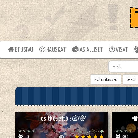
ETUSIVU
HAUSKAT
ASIALLISET
VISAT
soturikissat
testi
Tiesitkö, että ?🐚🌸
Mi
2026-08-02
ᴏᴘᴀᴀʟɪӄᴜᴜᯓ₊ ⊹꧂🌌🌪
2026-05-02
43
881