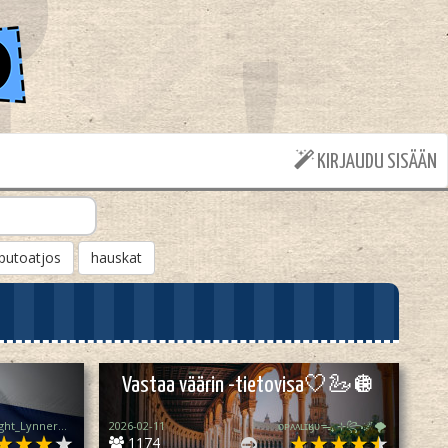
KIRJAUDU SISÄÄN
putoatjos
hauskat
Vastaa väärin -tietovisa🤍🦢🪩
꧁♡ Moonlight_Lynner_Lover ♡꧂
2026-02-11
ᴏᴘᴀᴀʟɪӄᴜᴜᯓ₊ ⊹꧂🌌🌪
1174