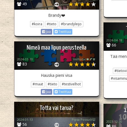
49
Brandy❤️
#koira
#tieto
#brandyleijo
Jaa
Twiittaa
2024-04-18
66
Nimeä maa lipun perusteella
Tää mene
2024-03-10
Velhotar🍁🍂🍄
83
#tietov
Hauska pieni visa
#visaminu
#maat
#tieto
#testivelhot
Jaa
Twiittaa
Totta vai tarua?
1
2024-01-13
Pipsa Possu🐽🐷
2023-12-30
56
86