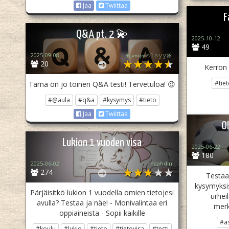
Jaa
Twiittaa
F
Q&A pt. 2 💫
2025-10-12
49
2025-09-08
🎀𝓼𝓸𝓾𝓹𝔂 𝚜𝚕𝚊𝚢𝚢🎀
20
Kerron 
#tie
Tämä on jo toinen Q&A testi! Tervetuloa! 😉
#@aula
#q&a
#kysymys
#tieto
Jaa
Twiittaa
Ol
Lukion 1 vuoden visa
2025-06-22
180
2025-06-02
Paahdin
274
Testaa
kysymyksis
Pärjäisitkö lukion 1 vuodella omien tietojesi
urheil
avulla? Testaa ja näe! - Monivalintaa eri
merk
oppiaineista - Sopii kaikille
#as
#koulu
#lukio
#tieto
#tietovisa
#testi