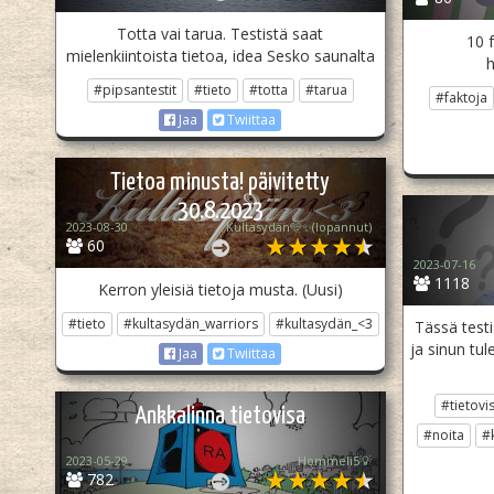
Totta vai tarua. Testistä saat
10 
mielenkiintoista tietoa, idea Sesko saunalta
h
#pipsantestit
#tieto
#totta
#tarua
#faktoja
Jaa
Twiittaa
Tietoa minusta! päivitetty
30.8.2023
2023-08-30
Kultasydän🩵✨️(lopannut)
60
2023-07-16
1118
Kerron yleisiä tietoja musta. (Uusi)
#tieto
#kultasydän_warriors
#kultasydän_<3
Tässä testi
ja sinun tul
Jaa
Twiittaa
#tietovi
Ankkalinna tietovisa
#noita
#
2023-05-29
Hommeli5💡
782