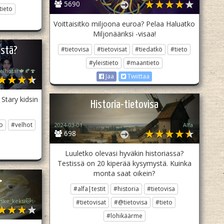
5690
tieto
Voittaisitko miljoona euroa? Pelaa Haluatko
Miljonääriksi -visaa!
istä?
#tietovisa
#tietovisat
#tiedatkö
#tieto
#yleistieto
#maantieto
elhotar🍁🍂🍄
Jaa
Twiittaa
Stary kidsin
Historia-tietovisa
to
#velhot
2024-03-01
Alfa
698
Luuletko olevasi hyväkin historiassa?
Testissä on 20 kiperää kysymystä. Kuinka
monta saat oikein?
>
#alfa|testit
#historia
#tietovisa
iske_keksi🐱✨
#tietovisat
#@tietovisa
#tieto
#lohikäärme