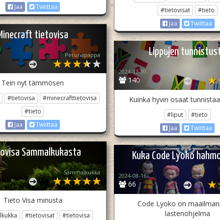
Jaa
Twiittaa
#tietovisat
#tieto
Jaa
Twiittaa
Minecraft tietovisa
Lippujen tunnistus
Perunapappa
2024-12-10
140
Tein nyt tämmösen
#tietovisa
#minecrafttietovisa
Kuinka hyvin osaat tunnistaa
#tieto
#liput
#tieto
Jaa
Twiittaa
Jaa
Twiittaa
tovisa Sammalkukasta
Kuka Code Lyoko hahmo
Sammalkukka
2024-08-16
66
Tieto Visa minusta
Code Lyoko on maailman
lastenohjelma
kukka
#tietovisat
#tietovisa