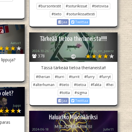
#bursontestit
#soturikissat
#tietovisa
#tieto
#soturikissattesti
Jaa
Twiittaa
ta
Tärkeää tietoa therianeista!!!!!
Aatus1
2024-10-26
koda_on_pawzz
378
 lippuja?
Tässä tärkeää tietoa therianeista!!
#therian
#turri
#turrit
#furry
#furryt
#alterhuman
#tieto
#tietoa
#fakta
#hei
 olet?
#totta
#sigma
Jaa
Twiittaa
Juppi
Haluatko Miljonääriksi
paras
2024-06-18
Julle11